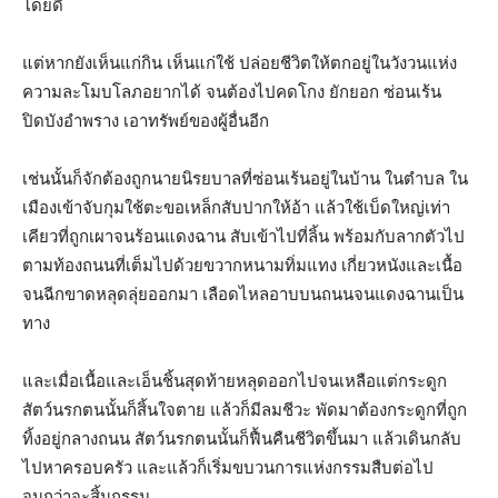
โดยดี
แต่หากยังเห็นแก่กิน เห็นแก่ใช้ ปล่อยชีวิตให้ตกอยู่ในวังวนแห่ง
ความละโมบโลภอยากได้ จนต้องไปคดโกง ยักยอก ซ่อนเร้น
ปิดบังอำพราง เอาทรัพย์ของผู้อื่นอีก
เช่นนั้นก็จักต้องถูกนายนิรยบาลที่ซ่อนเร้นอยู่ในบ้าน ในตำบล ใน
เมืองเข้าจับกุมใช้ตะขอเหล็กสับปากให้อ้า แล้วใช้เบ็ดใหญ่เท่า
เคียวที่ถูกเผาจนร้อนแดงฉาน สับเข้าไปที่ลิ้น พร้อมกับลากตัวไป
ตามท้องถนนที่เต็มไปด้วยขวากหนามทิ่มแทง เกี่ยวหนังและเนื้อ
จนฉีกขาดหลุดลุ่ยออกมา เลือดไหลอาบบนถนนจนแดงฉานเป็น
ทาง
และเมื่อเนื้อและเอ็นชิ้นสุดท้ายหลุดออกไปจนเหลือแต่กระดูก
สัตว์นรกตนนั้นก็สิ้นใจตาย แล้วก็มีลมชีวะ พัดมาต้องกระดูกที่ถูก
ทิ้งอยู่กลางถนน สัตว์นรกตนนั้นก็ฟื้นคืนชีวิตขึ้นมา แล้วเดินกลับ
ไปหาครอบครัว และแล้วก็เริ่มขบวนการแห่งกรรมสืบต่อไป
จนกว่าจะสิ้นกรรม