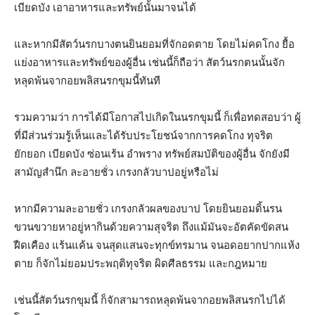
เบียดบัง เอาอาหารและทรัพย์นั้นมาจนได้
และหากมีสัตว์นรกบางตนยินยอมที่จักอดตาย โดยไม่คดโกง ยื้อ
แย่งอาหารและทรัพย์ของผู้อื่น เช่นนี้ก็ถือว่า สัตว์นรกตนนั้นจัก
หลุดพ้นจากอยพลิสนรกขุมนี้ทันที
รวมความว่า การได้มีโอกาสไปเกิดในนรกขุมนี้ ก็เพื่อทดสอบว่า ผู้
ที่มีส่วนร่วมรู้เห็นและได้รับประโยชน์จากการคดโกง ทุจริต
ยักยอก เบียดบัง ซ่อนเร้น อำพราง ทรัพย์สมบัติของผู้อื่น จักยังมี
สามัญสำนึก ละอายชั่ว เกรงกลัวบาปอยู่หรือไม่
หากมีความละอายชั่ว เกรงกลัวผลของบาป โดยยินยอมดิ้นรน
ขวนขวายหาอยู่หากินด้วยความสุจริต ถึงแม้มันจะอัตคัดขัดสน
ฝืดเคือง แร้นแค้น จนสุดแสนจะทุกข์ทรมาน จนอดอยากปากแห้ง
ตาย ก็จักไม่ยอมประพฤติทุจริต ผิดศีลธรรม และกฎหมาย
เช่นนี้สัตว์นรกขุมนี้ ก็จักสามารถหลุดพ้นจากอยพลิสนรกไปได้