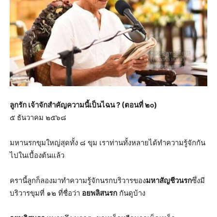
ลูกรัก เจ้าจักสำคัญความนี้เป็นไฉน ? (ตอนที่ ๒๐)
๕ ธันวาคม ๒๕๖๘
มหานรกขุมใหญ่สุดทั้ง ๘ ขุม เราท่านทั้งหลายได้ทำความรู้จักกัน
ไปในเบื้องต้นแล้ว
ครานี้ลูกก็ลองมาทำความรู้จักนรกบริวารของ
มหาสัญชีวนรก
ซึ่งมี
บริวารขุมที่ ๑๒ ที่ชื่อว่า
อยพลิสนรก
กันดูบ้าง