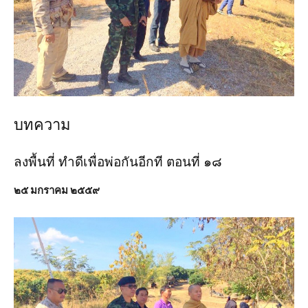
บทความ
ลงพื้นที่ ทำดีเพื่อพ่อกันอีกที ตอนที่ ๑๘
๒๕ มกราคม ๒๕๕๙