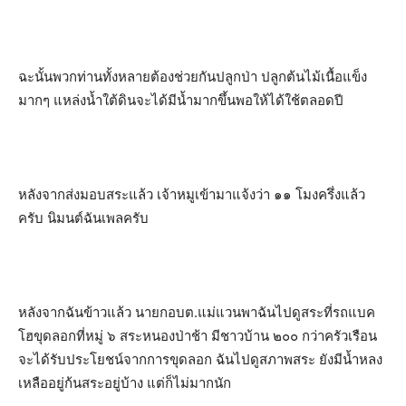
ฉะนั้นพวกท่านทั้งหลายต้องช่วยกันปลูกป่า ปลูกต้นไม้เนื้อแข็ง
มากๆ แหล่งน้ำใต้ดินจะได้มีน้ำมากขึ้นพอให้ได้ใช้ตลอดปี
หลังจากส่งมอบสระแล้ว เจ้าหมูเข้ามาแจ้งว่า ๑๑ โมงครึ่งแล้ว
ครับ นิมนต์ฉันเพลครับ
หลังจากฉันข้าวแล้ว นายกอบต.แม่แวนพาฉันไปดูสระที่รถแบค
โฮขุดลอกที่หมู่ ๖ สระหนองป่าช้า มีชาวบ้าน ๒๐๐ กว่าครัวเรือน
จะได้รับประโยชน์จากการขุดลอก ฉันไปดูสภาพสระ ยังมีน้ำหลง
เหลืออยู่ก้นสระอยู่บ้าง แต่ก็ไม่มากนัก