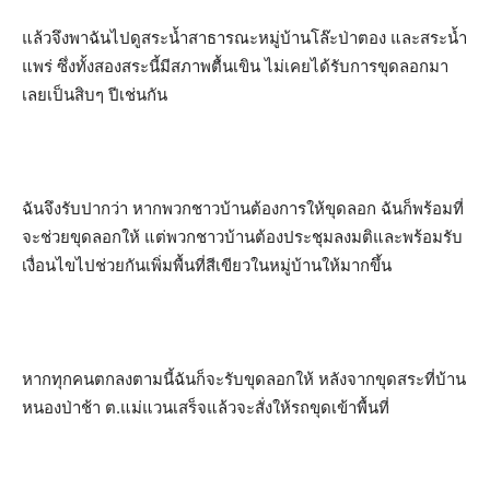
แล้วจึงพาฉันไปดูสระน้ำสาธารณะหมู่บ้านโล๊ะป่าตอง และสระน้ำ
แพร่ ซึ่งทั้งสองสระนี้มีสภาพตื้นเขิน ไม่เคยได้รับการขุดลอกมา
เลยเป็นสิบๆ ปีเช่นกัน
ฉันจึงรับปากว่า หากพวกชาวบ้านต้องการให้ขุดลอก ฉันก็พร้อมที่
จะช่วยขุดลอกให้ แต่พวกชาวบ้านต้องประชุมลงมติและพร้อมรับ
เงื่อนไขไปช่วยกันเพิ่มพื้นที่สีเขียวในหมู่บ้านให้มากขึ้น
หากทุกคนตกลงตามนี้ฉันก็จะรับขุดลอกให้ หลังจากขุดสระที่บ้าน
หนองป่าช้า ต.แม่แวนเสร็จแล้วจะสั่งให้รถขุดเข้าพื้นที่