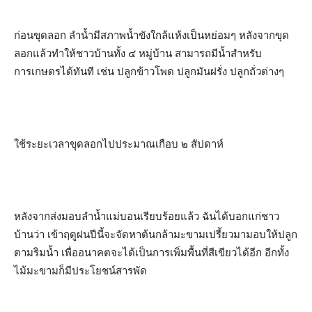
ก่อนขุดลอก ลำน้ำมีสภาพน้ำขังใกล้แห้งเป็นหย่อมๆ หลังจากขุด
ลอกแล้วทำให้ชาวบ้านทั้ง ๔ หมู่บ้าน สามารถมีน้ำสำหรับ
การเกษตรได้ทันที เช่น ปลูกข้าวโพด ปลูกมันฝรั่ง ปลูกถั่วต่างๆ
ใช้ระยะเวลาขุดลอกไปประมาณเกือบ ๒ สัปดาห์
หลังจากส่งมอบลำน้ำแม่บอนเรียบร้อยแล้ว ฉันได้บอกแก่ชาว
บ้านว่า เข้าฤดูฝนปีนี้จะจัดหาต้นกล้ามะขามเปรี้ยวมามอบให้ปลูก
ตามริมน้ำ เพื่ออนาคตจะได้เป็นการเพิ่มพื้นที่สีเขียวได้อีก อีกทั้ง
ไม้มะขามก็มีประโยชน์สารพัด