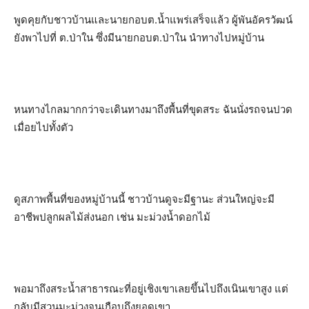
พูดคุยกับชาวบ้านและนายกอบต.น้ำแพร่เสร็จแล้ว ผู้พันอัครวัฒน์
ยังพาไปที่ ต.ป่าใน ซึ่งมีนายกอบต.ป่าใน นำทางไปหมู่บ้าน
หนทางไกลมากกว่าจะเดินทางมาถึงพื้นที่ขุดสระ ฉันนั่งรถจนปวด
เมื่อยไปทั้งตัว
ดูสภาพพื้นที่ของหมู่บ้านนี้ ชาวบ้านดูจะมีฐานะ ส่วนใหญ่จะมี
อาชีพปลูกผลไม้ส่งนอก เช่น มะม่วงน้ำดอกไม้
พอมาถึงสระน้ำสาธารณะที่อยู่เชิงเขาเลยขึ้นไปถึงเนินเขาสูง แต่
กลับมีสวนมะม่วงจนเกือบถึงยอดเขา