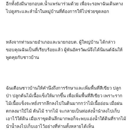
อีกทั้งยังมีนายกอบต.น้ำแพร่มาร่วมด้วย เพื่อจะรอพาฉันเดินทาง
ไปดูสระและลำน้ำในหมู่บ้านที่ต้องการให้ไปช่วยขุดลอก
หลังจากท่านนายอำเภอและนายกอบต. ผู้ใหญ่บ้าน ได้กล่าว
ขอบคุณฉันเป็นที่เรียบร้อยแล้ว ผู้พันอัครวัฒน์จึงได้นิมนต์ฉันให้
พูดคุยกับชาวบ้าน
ฉันเตือนชาวบ้านให้คำนึงถึงการรักษาและเพิ่มพื้นที่สีเขียว ปลูก
ป่า ปลูกต้นไม้เนื้อแข็งให้มากขึ้น เพื่อเพิ่มพื้นที่สีเขียว เพราะราก
ไม้เนื้อแข็งจะหยั่งรากลึกลงไปในดินมากกว่าไม้เนื้ออ่อน เมื่อฝน
ตกลงมาใบ้ไม้ ต้นไม้ รากไม้ จะกลายเป็นท่อส่งน้ำนำลงไปเก็บ
เอาไว้ใต้ดิน เมื่อเราขุดดินลึกมากพอก็จะพบแอ่งน้ำใต้ดินที่รากไม้
นำน้ำลงไปเก็บเอาไว้อย่างที่ท่านทั้งหลายได้เห็น