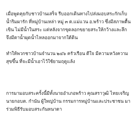
เมื่อพูดคุยกับชาวบ้านเสร็จ รีบออกเดินทางไปส่งมอบสระกักเก็บ
น้ำริมผารัก ที่หมู่บ้านเหล่า หมู่ ๓ ต.แม่แวน อ.พร้าว ซึ่งมีสภาพตื้น
เขิน ไม่มีน้ำในสระ แต่หลังจากขุดลอกขยายสระให้กว้างและลึก
จึงมีตาน้ำผุดน้ำไหลออกมาจากใต้ดิน
ทำให้พวกชาวบ้านจำนวน ๒๔๖ ครัวเรือน ดีใจ มีความหวังความ
สุขขึ้น ที่จะมีน้ำเอาไว้ใช้ยามฤดูแล้ง
การมามอบสระครั้งนี้มีทั้งนายอำเภอพร้าว คุณสราวุฒิ ไทยเจริญ
นายกอบต. กำนัน ผู้ใหญ่บ้าน กรรมการหมู่บ้านและประชาชน มา
ร่วมพิธีรับมอบสระกันหนาตา