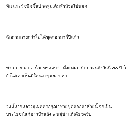
หิน และวัชพืชขึ้นปกคลุมเต็มลำห้วยไปหมด
ฉันถามนายกว่าไม่ได้ขุดลอกมากี่ปีแล้ว
ท่านนายกอบต.น้ำแพร่ตอบว่า ตั้งแต่ผมเกิดมาจนถึงวันนี้ ๔๐ ปี ก็
ยังไม่เคยเห็นมีใครมาขุดลอกเลย
วันนี้หากหลวงปู่เมตตากรุณาช่วยขุดลอกลำห้วยนี้ จักเป็น
ประโยชน์แก่ชาวบ้านถึง ๖ หมู่บ้านทีเดียวครับ