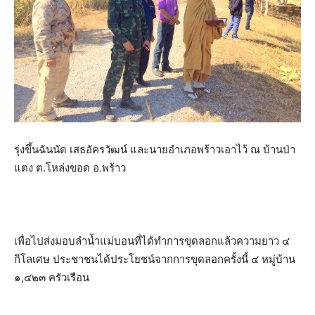
รุ่งขึ้นฉันนัด เสธอัครวัฒน์ และนายอำเภอพร้าวเอาไว้ ณ บ้านป่า
แตง ต.โหล่งขอด อ.พร้าว
เพื่อไปส่งมอบลำน้ำแม่บอนที่ได้ทำการขุดลอกแล้วความยาว ๔
กิโลเศษ ประชาชนได้ประโยชน์จากการขุดลอกครั้งนี้ ๔ หมู่บ้าน
๑,๔๒๓ ครัวเรือน