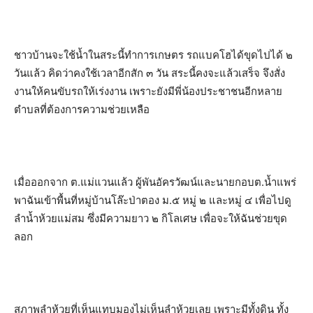
ชาวบ้านจะใช้น้ำในสระนี้ทำการเกษตร รถแบคโฮได้ขุดไปได้ ๒
วันแล้ว คิดว่าคงใช้เวลาอีกสัก ๓ วัน สระนี้คงจะแล้วเสร็จ จึงสั่ง
งานให้คนขับรถให้เร่งงาน เพราะยังมีพี่น้องประชาชนอีกหลาย
ตำบลที่ต้องการความช่วยเหลือ
เมื่อออกจาก ต.แม่แวนแล้ว ผู้พันอัครวัฒน์และนายกอบต.น้ำแพร่
พาฉันเข้าพื้นที่หมู่บ้านโล๊ะป่าตอง ม.๕ หมู่ ๒ และหมู่ ๔ เพื่อไปดู
ลำน้ำห้วยแม่สม ซึ่งมีความยาว ๒ กิโลเศษ เพื่อจะให้ฉันช่วยขุด
ลอก
สภาพลำห้วยที่เห็นแทบมองไม่เห็นลำห้วยเลย เพราะมีทั้งดิน ทั้ง