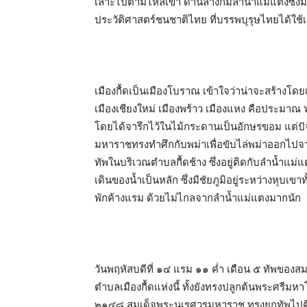
เลาะไปตามไหล่เขา ด้านล่างก็มีลำน้ำแม่แตงซึ่งมี
ประวัติศาสตร์ชนชาติไทย ที่บรรพบุรุษไทยได้ใช้เ
เมืองกื้ดเป็นเมืองโบราณ เข้าใจว่าน่าจะสร้างโดยเ
เมืองเชียงใหม่ เมืองพร้าว เมืองแหง คือประมาณ
โดยได้จารึกไว้ในไม้กระดานเป็นอักษรขอม แต่ปั
มหาราชทรงทำศึกกับพม่าเพื่อขับไล่พม่าออกไป
ทัพในบริเวณตำบลกื้ดช้าง ซึ่งอยู่ติดกับลำน้ำแ
เดินของน้ำเป็นหลัก ซึ่งมีชัยภูมิอยู่ระหว่างหุบเข
พักค้างแรม ด้วยไม่ไกลจากลำน้ำแม่แตงมากนัก
วันพฤหัสบดีที่ ๑๔ แรม ๑๑ ค่ำ เดือน ๕ ทัพขอ
ตำบลเมืองกื้ดแห่งนี้ ทั้งยังทรงปลูกต้นพระศรีมห
๒๑๔๘ สมเด็จพระนเรศวรมหาราช ทรงยกทัพไปตีเมื