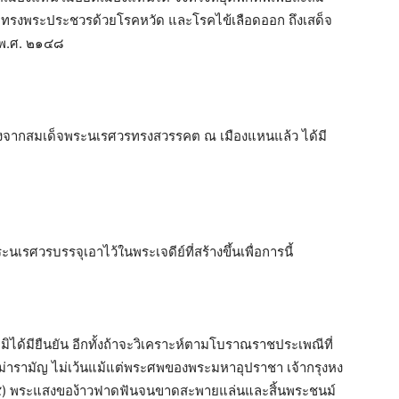
้น ทรงพระประชวรด้วยโรคหวัด และโรคไข้เลือดออก ถึงเสด็จ
 พ.ศ. ๒๑๔๘
งจากสมเด็จพระนเรศวรทรงสวรรคต ณ เมืองแหนแล้ว ได้มี
เรศวรบรรจุเอาไว้ในพระเจดีย์ที่สร้างขึ้นเพื่อการนี้
ก็มิได้มียืนยัน อีกทั้งถ้าจะวิเคราะห์ตามโบราณราชประเพณีที่
่ารามัญ ไม่เว้นแม้แต่พระศพของพระมหาอุปราชา เจ้ากรุงหง
๓๕) พระแสงของ้าวฟาดฟันจนขาดสะพายแล่นและสิ้นพระชนม์