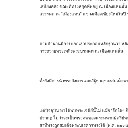
เสบียงคลัง ขณะที่ทรงหยุดทัพอยู่ ณ เมืองแหนนั
สวรรคต ณ “เมืองแหน” แขวงเมืองเชียงใหม่ในปี
ตามตำนานมีการบอกเล่าประกอบหลักฐานว่า หลั
การถวายพระเพลิงพระบรมศพ ณ เมืองแหนนั้น
ทั้งยังมีการนำพระอังคารและอัฐิธาตุของสมเด็จพระน
แต่ปัจจุบัน หาได้พบพระเจดีย์นี้ไม่ แม้จารึกใดๆ 
ปรากฏ ไม่ว่าจะเป็นพระศพของพระมหากษัตริย์พม
สาที่ทรงถูกสมเด็จพระนเรศวรทรงใช้ (พ.ศ. ๒๑