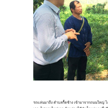
รถแล่นมาถึง ตำบลกื้ดช้าง เข้ามาจากถนนใหญ่ ไกล