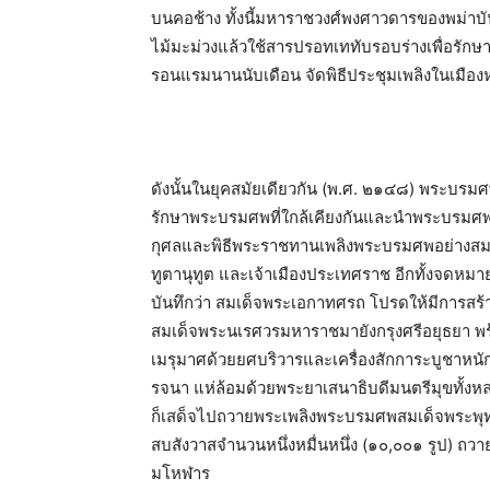
บนคอช้าง ทั้งนี้มหาราชวงศ์พงศาวดารของพม่าบั
ไม้มะม่วงแล้วใช้สารปรอทเททับรอบร่างเพื่อรัก
รอนแรมนานนับเดือน จัดพิธีประชุมเพลิงในเมือ
ดังนั้นในยุคสมัยเดียวกัน (พ.ศ. ๒๑๔๘) พระบ
รักษาพระบรมศพที่ใกล้เคียงกันและนำพระบรมศพกล
กุศลและพิธีพระราชทานเพลิงพระบรมศพอย่างสมพ
ทูตานุทูต และเจ้าเมืองประเทศราช อีกทั้งจดหมาย
บันทึกว่า สมเด็จพระเอกาทศรถ โปรดให้มีการสร้า
สมเด็จพระนเรศวรมหาราชมายังกรุงศรีอยุธยา พ
เมรุมาศด้วยยศบริวารและเครื่องสักการะบูชาหน
รจนา แห่ล้อมด้วยพระยาเสนาธิบดีมนตรีมุขทั้งห
ก็เสด็จไปถวายพระเพลิงพระบรมศพสมเด็จพระพุท
สบสังวาสจำนวนหนึ่งหมื่นหนึ่ง (๑๐,๐๐๑ รูป) ถว
มโหฬาร