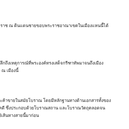
มหาราช ณ ดินแดนชายขอบพระราชอาณาเขตในเมืองแหนนี้ได้
ห้ระลึกถึงเหตุการณ์ที่พระองค์ทรงเสด็จกรีฑาทัพมาจนถึงเมือง
ณ เมืองนี้
และค้าขายในสมัยโบราณ โดยมีหลักฐานทางด้านเอกสารทั้งของ
ณคดี ซึ่งประกอบด้วยโบราณสถาน และโบราณวัตถุตลอดจน
ช้เส้นทางสายนี้มาก่อน