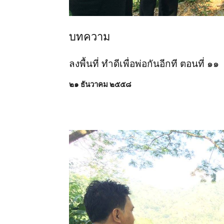
บทความ
ลงพื้นที่ ทำดีเพื่อพ่อกันอีกที ตอนที่ ๑๑
๒๑ ธันวาคม ๒๕๕๘