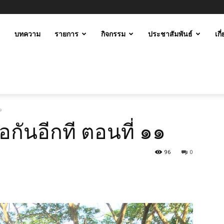
ะ
บทความ
รายการ
กิจกรรม
ประชาสัมพันธ์
เกี
ม
๑๑
พ่อกันอีกที ตอนที่ ๑๑
96
0