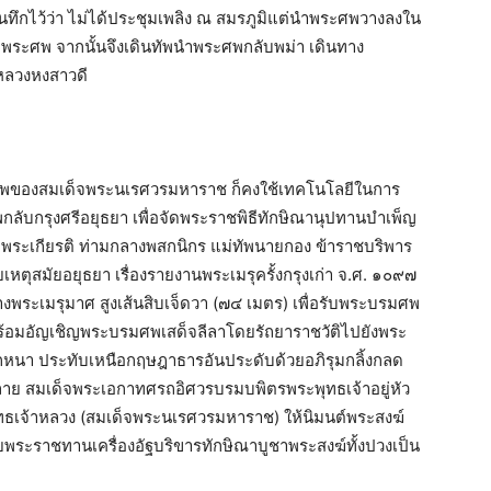
นทึกไว้ว่า ไม่ได้ประชุมเพลิง ณ สมรภูมิแต่นำพระศพวางลงใน
ษาพระศพ จากนั้นจึงเดินทัพนำพระศพกลับพม่า เดินทาง
งหลวงหงสาวดี
รมศพของสมเด็จพระนเรศวรมหาราช ก็คงใช้เทคโนโลยีในการ
ับกรุงศรีอยุธยา เพื่อจัดพระราชพิธีทักษิณานุปทานบำเพ็ญ
ระเกียรติ ท่ามกลางพสกนิกร แม่ทัพนายกอง ข้าราชบริพาร
เหตุสมัยอยุธยา เรื่องรายงานพระเมรุครั้งกรุงเก่า จ.ศ. ๑๐๙๗
งพระเมรุมาศ สูงเส้นสิบเจ็ดวา (๗๔ เมตร) เพื่อรับพระบรมศพ
ร้อมอัญเชิญพระบรมศพเสด็จลีลาโดยรัถยาราชวัติไปยังพระ
ักหนา ประทับเหนือกฤษฎาธารอันประดับด้วยอภิรุมกลิ้งกลด
ลาย สมเด็จพระเอกาทศรถอิศวรบรมบพิตรพระพุทธเจ้าอยู่หัว
ธเจ้าหลวง (สมเด็จพระนเรศวรมหาราช) ให้นิมนต์พระสงฆ์
ายพระราชทานเครื่องอัฐบริขารทักษิณาบูชาพระสงฆ์ทั้งปวงเป็น