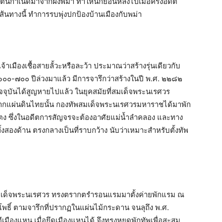
ต้นกำเนิดมาจากฝั่งพม่า ทำให้นึกย้อนหลังไปเมื่อครั้งอดีต
ส้นทางนี้ ทำการรบพุ่งปกป้องบ้านเมืองกับพม่า
จ้าเมืองเชื้อสายลั้วะหรือละว้า ประมาณว่าสร้างรุ่นเดียวกับ
 ๖๐๐-๗๐๐ ปีล่วงมาแล้ว มีการจารึกว่าสร้างในปี พ.ศ. ๒๒๘๒
จจุบันได้สูญหายไปแล้ว ในยุคสมัยที่สมเด็จพระนเรศวร
จากแผ่นดินไทยนั้น กองทัพสมเด็จพระนเรศวรมหาราชได้มาพัก
ม่แตง ซึ่งในอดีตการสัญจรจะต้องอาศัยแม่น้ำลำคลอง และทาง
าทั้งสองด้าน ตรงกลางเป็นที่ราบกว้าง นับว่าเหมาะสำหรับตั้งทัพ
งสมเด็จพระนเรศวร ทรงตรากตรำรอนแรมมาตั้งค่ายพักแรม ณ
าโพธิ์ ตามจารึกที่ปรากฏในแผ่นไม้กระดาน จนลุถึง พ.ศ.
องแหน เมื่อยึดเมืองแหนได้ จึงทรงหยุดพักทัพเพื่อสะสม