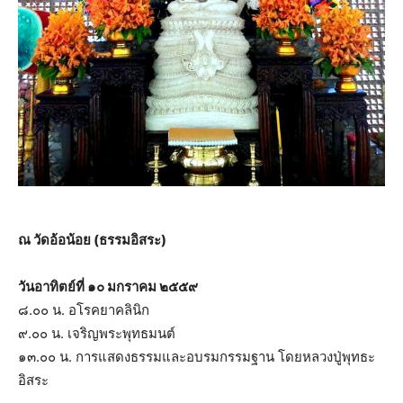
ณ วัดอ้อน้อย (ธรรมอิสระ)
วันอาทิตย์ที่ ๑๐ มกราคม ๒๕๕๙
๘.๐๐ น. อโรคยาคลินิก
๙.๐๐ น. เจริญพระพุทธมนต์
๑๓.๐๐ น. การแสดงธรรมและอบรมกรรมฐาน โดยหลวงปู่พุทธะ
อิสระ