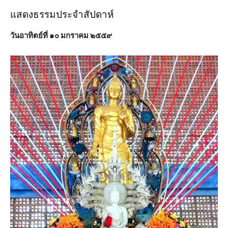
แสดงธรรมประจำสัปดาห์
วันอาทิตย์ที่ ๑๐ มกราคม ๒๕๕๙