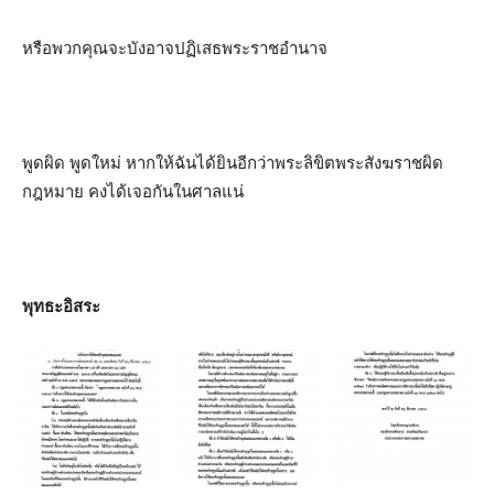
หรือพวกคุณจะบังอาจปฏิเสธพระราชอำนาจ
พูดผิด พูดใหม่ หากให้ฉันได้ยินอีกว่าพระลิขิตพระสังฆราชผิด
กฎหมาย คงได้เจอกันในศาลแน่
พุทธะอิสระ