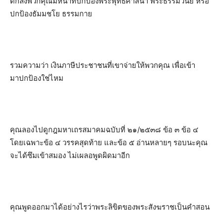
ตกลงพวกคุณมีหน้าที่ปกป้องพระพุทธศาสนา พระธรรมวินัย หรือ
ปกป้องธัมมชโย ธรรมกาย
รวมความว่า เงินภาษีประชาชนที่เขาจ่ายให้พวกคุณ เพื่อเข้า
มาปกป้องใช่ไหม
คุณลองไปดูกฎมหาเถรสมาคมฉบับที่ ๒๑/๒๕๓๘ ข้อ ๓ ข้อ ๔
โดยเฉพาะข้อ ๔ วรรคสุดท้าย และข้อ ๕ อ่านหลายๆ รอบนะคุณ
จะได้ซึมเข้าสมอง ไม่เผลอพูดผิดมาอีก
คุณพูดออกมาได้อย่างไรว่าพระลิขิตของพระสังฆราชเป็นคำสอน