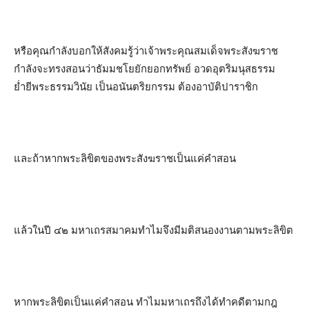
หรือคุณกำลังบอกให้สังคมรู้ว่าเจ้าพระคุณสมเด็จพระสังฆราช
กำลังจะทรงสอนว่าธัมมชโยยักยอกทรัพย์ อวดอุตริมนุสธรรม
ย่ำยีพระธรรมวินัย เป็นอนันตริยกรรม ต้องอาบัติปาราชิก
และถ้าหากพระลิขิตของพระสังฆราชเป็นแค่คำสอน
แล้วในปี ๔๒ มหาเถรสมาคมทำไมจึงมีมติสนองงานตามพระลิขิต
หากพระลิขิตเป็นแค่คำสอน ทำไมมหาเถรถึงได้ทำคดีตามกฎ