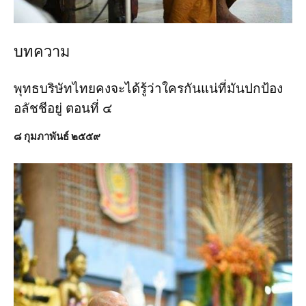
บทความ
พุทธบริษัทไทยคงจะได้รู้ว่าใครกันแน่ที่มันปกป้อง
อลัชชีอยู่ ตอนที่ ๔
๘ กุมภาพันธ์ ๒๕๕๙