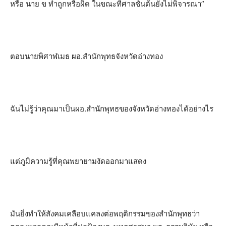
หรือ นาย ข ทำถูกหรือผิด ในขณะที่ศาลชั้นต้นยังไม่พิจารณา”
ตอบนายพิศาฬเมธ ผอ.สำนักพุทธจังหวัดอ่างทอง
ฉันไม่รู้ว่าคุณมาเป็นผอ.สำนักพุทธของจังหวัดอ่างทองได้อย่างไร
แต่ภูมิความรู้ที่คุณพยายามงัดออกมาแสดง
มันยิ่งทำให้สังคมเคลือบแคลงต่อพฤติกรรมของสำนักพุทธว่า