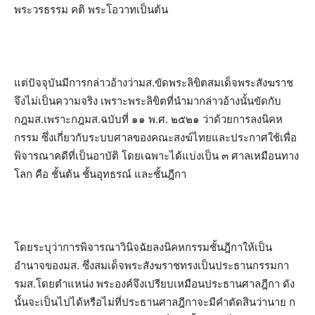
พระวรธรรม คติ พระโอวาทเป็นต้น
แต่ปัจจุบันมีการกล่าวอ้างว่ามส.ขัดพระลิขิตสมเด็จพระสังฆราช
จึงไม่เป็นความจริง เพราะพระลิขิตที่นำมากล่าวอ้างนั้นขัดกับ
กฎมส.เพราะกฎมส.ฉบับที่ ๑๑ พ.ศ. ๒๕๒๑ ว่าด้วยการลงนิคห
กรรม ซึ่งเกี่ยวกับระบบศาลของคณะสงฆ์ไทยและประกาศใช้เพื่อ
พิจารณาคดีที่เป็นอาบัติ โดยเฉพาะได้แบ่งเป็น ๓ ศาลเหมือนทาง
โลก คือ ชั้นต้น ชั้นอุทธรณ์ และชั้นฎีกา
โดยระบุว่าการพิจารณาวินิจฉัยลงนิคหกรรมชั้นฎีกาให้เป็น
อำนาจของมส. ซึ่งสมเด็จพระสังฆราชทรงเป็นประธานกรรมกา
รมส.โดยตำแหน่ง พระองค์จึงเปรียบเหมือนประธานศาลฎีกา ดัง
นั้นจะเป็นไปได้หรือไม่ที่ประธานศาลฎีกาจะมีคำตัดสินว่านาย ก