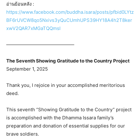
อ่านย้อนหลัง :
https://www.facebook.com/buddha.isara/posts/pfbid0LYtz
BF6rUVCW8qo5Nxivs3yQuCUmhUPS39HY18A4h2T8ker
xwV2QAR7xMGaTQQmsl
——————————————–
The Seventh Showing Gratitude to the Country Project
September 1, 2025
Thank you, I rejoice in your accomplished meritorious
deed.
This seventh “Showing Gratitude to the Country” project
is accomplished with the Dhamma Issara family’s
preparation and donation of essential supplies for our
brave soldiers.