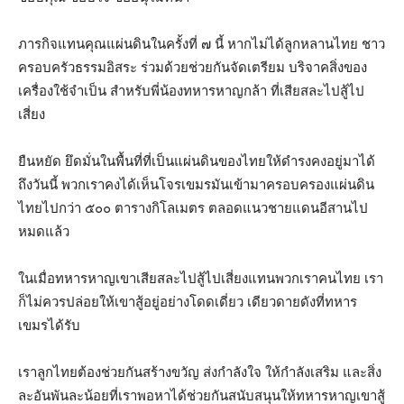
ภารกิจแทนคุณแผ่นดินในครั้งที่ ๗ นี้ หากไม่ได้ลูกหลานไทย ชาว
ครอบครัวธรรมอิสระ ร่วมด้วยช่วยกันจัดเตรียม บริจาคสิ่งของ
เครื่องใช้จำเป็น สำหรับพี่น้องทหารหาญกล้า ที่เสียสละไปสู้ไป
เสี่ยง
ยืนหยัด ยึดมั่นในพื้นที่ที่เป็นแผ่นดินของไทยให้ดำรงคงอยู่มาได้
ถึงวันนี้ พวกเราคงได้เห็นโจรเขมรมันเข้ามาครอบครองแผ่นดิน
ไทยไปกว่า ๕๐๐ ตารางกิโลเมตร ตลอดแนวชายแดนอีสานไป
หมดแล้ว
ในเมื่อทหารหาญเขาเสียสละไปสู้ไปเสี่ยงแทนพวกเราคนไทย เรา
ก็ไม่ควรปล่อยให้เขาสู้อยู่อย่างโดดเดี่ยว เดียวดายดังที่ทหาร
เขมรได้รับ
เราลูกไทยต้องช่วยกันสร้างขวัญ ส่งกำลังใจ ให้กำลังเสริม และสิ่ง
ละอันพันละน้อยที่เราพอหาได้ช่วยกันสนับสนุนให้ทหารหาญเขาสู้