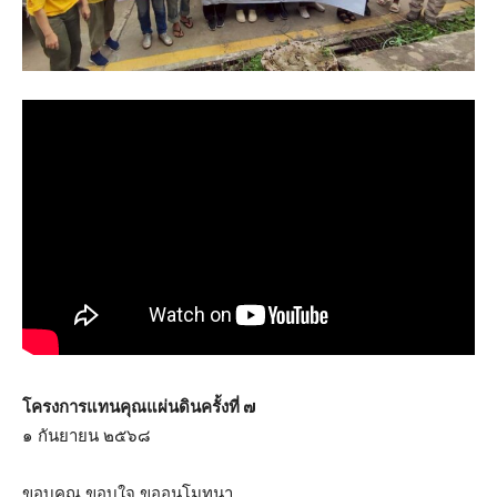
โครงการแทนคุณแผ่นดินครั้งที่ ๗
๑ กันยายน ๒๕๖๘
ขอบคุณ ขอบใจ ขออนุโมทนา