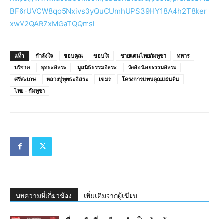
BF6rUVCW8qo5Nxivs3yQuCUmhUPS39HY18A4h2T8ker
xwV2QAR7xMGaTQQmsl
แท็ก
กำลังใจ
ขอบคุณ
ขอบใจ
ชายแดนไทยกัมพูชา
ทหาร
บริจาค
พุทธะอิสระ
มูลนิธิธรรมอิสระ
วัดอ้อน้อยธรรมอิสระ
ศรีสะเกษ
หลวงปู่พุทธะอิสระ
เขมร
โครงการแทนคุณแผ่นดิน
ไทย - กัมพูชา
บทความที่เกี่ยวข้อง
เพิ่มเติมจากผู้เขียน