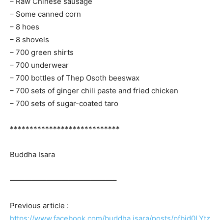
– Raw Chinese sausage
– Some canned corn
– 8 hoes
– 8 shovels
– 700 green shirts
– 700 underwear
– 700 bottles of Thep Osoth beeswax
– 700 sets of ginger chili paste and fried chicken
– 700 sets of sugar-coated taro
****************************
Buddha Isara
——————————————–
Previous article :
https://www.facebook.com/buddha.isara/posts/pfbid0LYtz