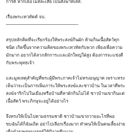
การดี หากเธอไม่สละเสีย เป็นสังฆาทิเสส.
เรื่องพระเทวทัตต์ จบ.
————————————————-
สรุปหลักคิดที่จะเรียกร้องให้พระสงฆ์กินผัก ห้ามกินเนื้อสัตว์ทุก
ชนิด เกิดขึ้นจากความคิดของพระเทวทัตกับพวก เพียงเพื่อความ
มักมาก อยากได้ลาภสักการะและมักใหญ่ใฝ่สูง ต้องการจะแข่งดี
กับพระพุทธเจ้า
และมูลเหตุสำคัญที่พระผู้มีพระภาคเจ้าไม่ทรงอนุญาต เพราะทรง
เห็นว่าจะเป็นการเพิ่มภาระให้พระสงฆ์และชาวบ้าน ในเวลาที่พระ
สงฆ์จาริกไปในเมืองหรือบ้านที่หาผักกินไม่ได้ ชาวบ้านเขากินแต่
เนื้อสัตว์ พระภิกษุจะอยู่ได้อย่างไร
จึงทรงให้เป็นไปตามธรรมชาติ ชาวบ้านเขาถวายอะไรที่พอ
ขบฉันได้ก็ฉันเถิด อย่าไปเลือกเรื่องมาก ทำตนให้เป็นคนเลี้ยงง่าย
เพื่อดำรงพรหมจรรย์ให้มีอายุยืนนาน