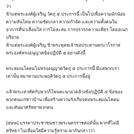
ว่า
ข้าแต่พระองค์ผู้เจริญ วัตถุ ๕ ประการนี้ เป็นไปเพื่อความมักน้อย
ความสันโดษ ความขัดเกลา ความกำจัด และความตั้งตนใน
อาการที่น่าเลื่อมใส การไม่สะสม การปรารภความเพียร โดยอเนก
ปริยาย
ข้าแต่พระองค์ผู้เจริญ ข้าพระพุทธเจ้าขอประทานพระวโรกาส
พระองค์ทรงอนุญาตข้อปฏิบัติ ๕ อย่างดังนี้
พระสมณโคดมไม่ทรงอนุญาตวัตถุ ๕ ประการนี้ มีแต่พวกเรา
เท่านั้น สมาทานประพฤติวัตถุ ๕ ประการนี้อยู่
แล้วพระเทวทัตกับพวกก็โพนทะนาอวดอ้างข้อปฏิบัติ ๕ ข้อของ
พวกตนแก่ชาวบ้าน เพื่อสร้างความรังเกียจต่อพระสมณโคดม
และหันมาศรัทธาพวกตน
[๕๙๓] บรรดาประชาชนชาวพระนครราชคฤห์นั้น พวกที่ไม่มี
ศรัทธา ไม่เลื่อมใสมีความรู้ทราม พากันกล่าวว่า