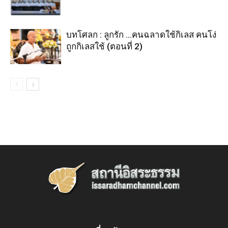
บทโศลก : ลูกรัก …คนฉลาดใช้กิเลส คนโง่
ถูกกิเลสใช้ (ตอนที่ 2)