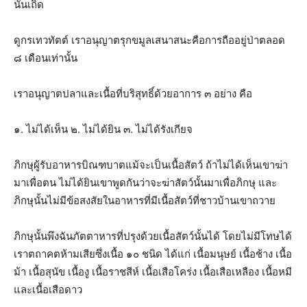
นั้นเถิด
ดูกรเทวทัตต์ เราอนุญาตรุกขมูลเสนาสนะคือการถืออยู่ป่าตลอด
๘ เดือนเท่านั้น
เราอนุญาตปลาและเนื้อที่บริสุทธิ์ด้วยอาการ ๓ อย่าง คือ
๑. ไม่ได้เห็น ๒. ไม่ได้ยิน ๓. ไม่ได้รังเกียจ
ภิกษุผู้รับอาหารบิณฑบาตแม้จะเป็นเนื้อสัตว์ ถ้าไม่ได้เห็นเขาฆ่า
มาเพื่อตน ไม่ได้ยินเขาพูดกันว่าจะฆ่าสัตว์นั้นมาเพื่อภิกษุ และ
ภิกษุนั้นไม่มีข้อสงสัยในอาหารที่มีเนื้อสัตว์ที่ชาวบ้านเขาถวาย
ภิกษุนั้นพึงฉันภัตตาหารที่ปรุงด้วยเนื้อสัตว์นั้นได้ โดยไม่มีโทษได้
เราตถาคตห้ามเสียซึ่งเนื้อ ๑๐ ชนิด ได้แก่ เนื้อมนุษย์ เนื้อช้าง เนื้อ
ม้า เนื้อสุนัข เนื้องู เนื้อราชสีห์ เนื้อเสือโคร่ง เนื้อเสือเหลือง เนื้อหมี
และเนื้อเสือดาว