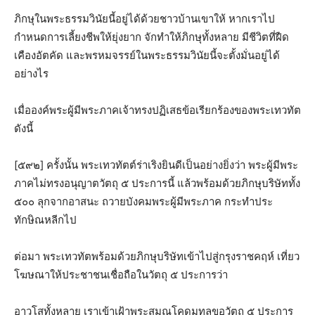
ภิกษุในพระธรรมวินัยนี้อยู่ได้ด้วยชาวบ้านเขาให้ หากเราไป
กำหนดการเลี้ยงชีพให้ยุ่งยาก จักทำให้ภิกษุทั้งหลาย มีชีวิตที่ฝืด
เคืองอัตคัด และพรหมจรรย์ในพระธรรมวินัยนี้จะตั้งมั่นอยู่ได้
อย่างไร
เมื่อองค์พระผู้มีพระภาคเจ้าทรงปฏิเสธข้อเรียกร้องของพระเทวทัต
ดังนี้
[๕๙๒] ครั้งนั้น พระเทวทัตต์ร่าเริงยินดีเป็นอย่างยิ่งว่า พระผู้มีพระ
ภาคไม่ทรงอนุญาตวัตถุ ๕ ประการนี้ แล้วพร้อมด้วยภิกษุบริษัททั้ง
๕๐๐ ลุกจากอาสนะ ถวายบังคมพระผู้มีพระภาค กระทำประ
ทักษิณหลีกไป
ต่อมา พระเทวทัตพร้อมด้วยภิกษุบริษัทเข้าไปสู่กรุงราชคฤห์ เที่ยว
โฆษณาให้ประชาชนเชื่อถือในวัตถุ ๕ ประการว่า
อาวุโสทั้งหลาย เราเข้าเฝ้าพระสมณโคดมทูลขอวัตถุ ๕ ประการ