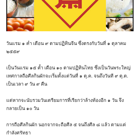
วันแรม ๑ ค่ำ เดือน ๙ ตามปฏิทินจีน ซึ่งตรงกับวันที่ ๑ ตุลาคม
๒๕๕๙
เป็นวันแรม ๑๕ ค้ำ เดือน ๑๐ ตามปฏิทินไทย ซึ่งเป็นวันพระใหญ่
เทศกาลถือศีลกินผักจะเริ่มตั้งแต่วันที่ ๑ ตุ.ค. จนถึงวันที ๙ ตุ.ต.
เป็นเวลา ๙ วัน ๙ คืน
แต่หากจะนับรวมวันเตรียมการที่เรียกว่าล้างท้องอีก ๑ วัน จึง
กลายเป็น ๑๐ วัน
การถือศีลกินผัก นอกจากจะถือศีล ๕ จนถึงศีล ๘ แล้ว ตามแต่
กำลังศรัทธา