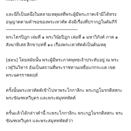
และนี่ก็เป็นหนึ่งในหลายเหตุผลที่พระผู้มีพระภาคเจ้ามิได้ทรง
อนุญาตตามคำขอของพระเทวทัต ดังมีเรื่องที่ปรากฏในคัมภีร์
————————————————-
พระไตรปิฎก เล่มที่ ๑ พระวินัยปิฎก เล่มที่ ๑ มหาวิภังค์ ภาค ๑
สังฆาทิเสส สิกขาบทที่ ๑๐ เรื่องพระเทวทัตต์เป็นต้นเหตุ
[๕๙๐] โดยสมัยนั้น พระผู้มีพระภาคพุทธเจ้าประทับอยู่ ณ พระ
เวฬุวันวิหาร อันเป็นสถานที่พระราชทานเหยื่อแก่กระแต เขต
พระนครราชคฤห์
ครั้งนั้นพระเทวทัตต์เข้าไปหาพระโกกาลิกะ พระกฏโมรกติสสกะ
พระขัณฑเทวีบุตร และพระสมุทททัตต์
ครั้นแล้วได้กล่าวคำนี้ กะพระโกกาลิกะ พระกฏโมรกติสสกะ พระ
ขัณฑเทวีบุตร และพระสมุทททัตต์ว่า