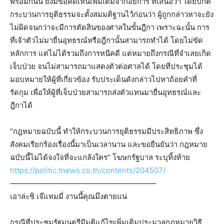
พร้อมกันนี้ ยังมีข้อคิดเห็นเพิ่มเติมจากอัยการ ที่เสนอว่า โดยปกติ
กระบวนการยุติธรรมจะตั้งสมมติฐานไว้ก่อนว่า ผู้ถูกกล่าวหาจะยัง
ไม่ผิดจนกว่าจะมีการตัดสินของศาลในขั้นฎีกา เพราะฉะนั้น การ
ที่เจ้าตัวไม่มายื่นอุทธรณ์หรือฎีกานั้นสามารถทำได้ โดยไม่ขัด
หลักการ แต่ไม่ได้รวมถึงการหนีคดี แต่หมายถึงกรณีที่จำเลยเกิด
เจ็บป่วย จนไม่สามารถมาแสดงตัวต่อศาลได้ โดยที่ประชุมได้
มอบหมายให้ผู้ที่เกี่ยวข้อง รับประเด็นดังกล่าวไปหาถ้อยคำที่
รัดกุม เพื่อให้ผู้ที่เจ็บป่วยสามารถส่งตัวแทนมายื่นอุทธรณ์และ
ฎีกาได้
“กฎหมายฉบับนี้ ทำให้กระบวนการยุติธรรมมีประสิทธิภาพ ซึ่ง
สังคมเรียกร้องเรื่องนี้มาเป็นเวลานาน และขอยืนยันว่า กฎหมาย
ฉบับนี้ไม่ได้จงใจที่จะแกล้งใคร” โฆษกรัฐบาล ระบุทิ้งท้าย
https://politic.tnews.co.th/contents/204507/
———————————————————–
เอาล่ะซิ เจ๊แทมมี่ งานนี้คุณมึงตายแน่
กรณีที่ประชุมรัฐมนตรีมีมติแก้ไขเพิ่มเติมประมวลกฎหมายวิธี