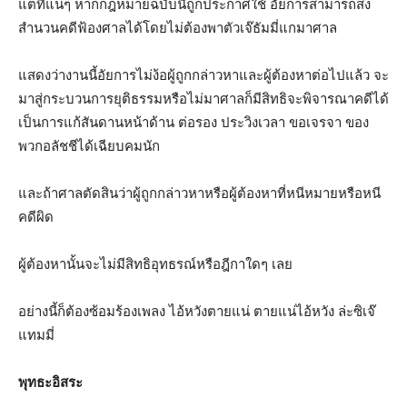
แต่ที่แน่ๆ หากกฎหมายฉบับนี้ถูกประกาศใช้ อัยการสามารถส่ง
สำนวนคดีฟ้องศาลได้โดยไม่ต้องพาตัวเจ๊ธัมมี่แกมาศาล
แสดงว่างานนี้อัยการไม่ง้อผู้ถูกกล่าวหาและผู้ต้องหาต่อไปแล้ว จะ
มาสู่กระบวนการยุติธรรมหรือไม่มาศาลก็มีสิทธิจะพิจารณาคดีได้
เป็นการแก้สันดานหน้าด้าน ต่อรอง ประวิงเวลา ขอเจรจา ของ
พวกอลัชชีได้เฉียบคมนัก
และถ้าศาลตัดสินว่าผู้ถูกกล่าวหาหรือผู้ต้องหาที่หนีหมายหรือหนี
คดีผิด
ผู้ต้องหานั้นจะไม่มีสิทธิอุทธรณ์หรือฎีกาใดๆ เลย
อย่างนี้ก็ต้องซ้อมร้องเพลง ไอ้หวังตายแน่ ตายแน่ไอ้หวัง ล่ะซิเจ๊
แทมมี่
พุทธะอิสระ