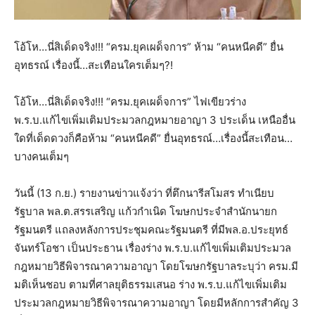
โอ้โห…นี่สิเด็ดจริง!!! “ครม.ยุคเผด็จการ” ห้าม “คนหนีคดี” ยื่น
อุทธรณ์ เรื่องนี้…สะเทือนใครเต็มๆ?!
โอ้โห…นี่สิเด็ดจริง!!! “ครม.ยุคเผด็จการ” ไฟเขียวร่าง
พ.ร.บ.แก้ไขเพิ่มเติมประมวลกฎหมายอาญา 3 ประเด็น เหนืออื่น
ใดที่เด็ดดวงก็คือห้าม “คนหนีคดี” ยื่นอุทธรณ์…เรื่องนี้สะเทือน…
บางคนเต็มๆ
วันนี้ (13 ก.ย.) รายงานข่าวแจ้งว่า ที่ตึกนารีสโมสร ทำเนียบ
รัฐบาล พล.ต.สรรเสริญ แก้วกำเนิด โฆษกประจำสำนักนายก
รัฐมนตรี แถลงหลังการประชุมคณะรัฐมนตรี ที่มีพล.อ.ประยุทธ์
จันทร์โอชา เป็นประธาน เรื่องร่าง พ.ร.บ.แก้ไขเพิ่มเติมประมวล
กฎหมายวิธีพิจารณาความอาญา โดยโฆษกรัฐบาลระบุว่า ครม.มี
มติเห็นชอบ ตามที่ศาลยุติธรรมเสนอ ร่าง พ.ร.บ.แก้ไขเพิ่มเติม
ประมวลกฎหมายวิธีพิจารณาความอาญา โดยมีหลักการสำคัญ 3