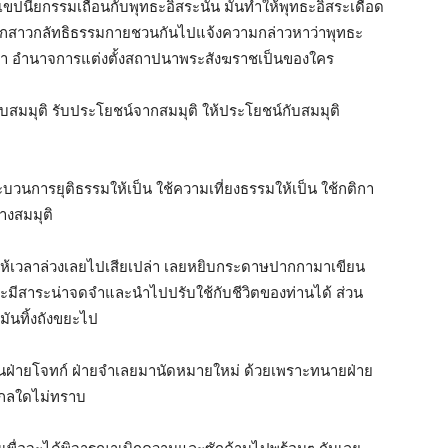
นียกรรมเถื่อนกับพุทธะอิสระนั้น มันทำให้พุทธะอิสระเดือด
พวกสาวกลัทธิธรรมกายชวนกันไปแจ้งความกล่าวหาว่าพุทธะ
ศาลว่า อำนาจการแต่งตั้งสถาปนาพระสังฆราชเป็นของใคร
มรับสมมุติ รับประโยชน์จากสมมุติ ให้ประโยชน์กับสมมุติ
ระบวนการยุติธรรมให้เป็น ใช้ความเที่ยงธรรมให้เป็น ใช้กติกา
วางสมมุติ
ากให้เวลาล่วงเลยไปเสียเปล่า เลยหยิบกระดาษปากกามาเขียน
งอาจจะมีสาระน่าจดจำและนำไปปรับใช้กับชีวิตของท่านได้ ส่วน
นมันทิ้งถังขยะไป
ทนฝ่ายโจทก์ ฝ่ายจำเลยมานัดหมายใหม่ ด้วยเพราะทนายฝ่าย
กลใดไม่ทราบ