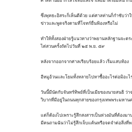
ศาลท่านอยากให้โจทย์และจำเลยมาพร้อมหน้ากันเ
ซึ่งพุทธะอิสระก็เห็นดีด้วย แต่ศาลท่านก็กำชับว่าใ
ข่าวและพูดจริงตามที่โจทก์ยื่นฟ้องหรือไม่
ทำให้ทั้งสองฝ่ายรู้แนวทางว่าพยานหลักฐานจะตระเตร
ไต่สวนครั้งถัดไปวันที่ ๒๕ พ.ย. ๕๙
หลังจากออกจากศาลเรียบร้อยแล้ว เริ่มแสบท้อง
อีหมูอ้วนและโยมทั้งหลายไปหาซื้ออะไรต่อมิอะ
วันนี้มีนัดกับจันทร์ทิพย์ที่เป็นเมียของนายสนธิ ว
วิบากที่มีอยู่ในถนนทุกสายของกรุงเทพพระมหาน
แต่ก็ต้องไปเพราะรู้สึกสงสารเป็นห่วงมันที่ต้องม
มีคนถามฉันว่าไม่รู้สึกเจ็บแค้นหรือจดจำต่อสิ่งที