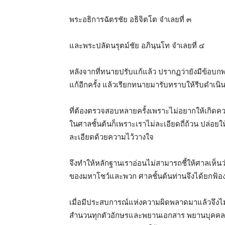
พระอธิการฉัตรชัย อธิจิตโต จำเลยที่ ๓
และพระปลัดนรุตม์ชัย อภินฺนโท จำเลยที่ ๔
หลังจากที่ทนายปรับแก้แล้ว ปรากฏว่ายังมีข้อบ
แก้อีกครั้ง แล้วเรียกทนายมารับทราบให้รีบดำเนินก
ที่ต้องตรวจสอบหลายครั้งเพราะไม่อยากให้เกิดคว
ในศาลชั้นต้นก็เพราะเราไม่ละเอียดถี่ถ้วน ปล่
ละเอียดด้วยความไว้วางใจ
จึงทำให้หลักฐานเราอ่อนไม่สามารถชี้ให้ศาลเห็
ของมหาโชว์และพวก ศาลชั้นต้นท่านจึงได้ยกฟ้อ
เมื่อมีประสบการณ์แห่งความผิดพลาดมาแล้วจึงไม่
สำนวนทุกตัวอักษรและพยานเอกสาร พยานบุคคล ต้