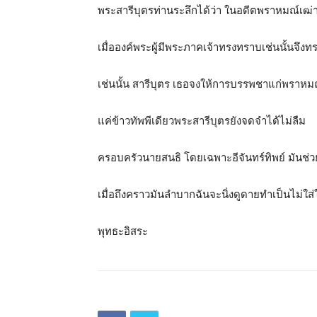
พระสารีบุตรท่านระลึกได้ว่า ในอดีตพราหมณ์เฒ่าผู้
เมื่อองค์พระผู้มีพระภาคเจ้าทรงทราบเช่นนั้นจึงทร
เช่นนั้น สารีบุตร เธอจงให้การบรรพชาแก่พราหมณ์เ
แค่ข้าวทัพพีเดียวพระสารีบุตรยังจดจำได้ไม่ลืม
ครอบครัวนายสนธิ โดยเฉพาะอีจันทร์ทิพย์ มันช่วย
เมื่อถึงคราวมันลำบากฉันจะนิ่งดูดายทำเป็นไม่ใส่
พุทธะอิสระ