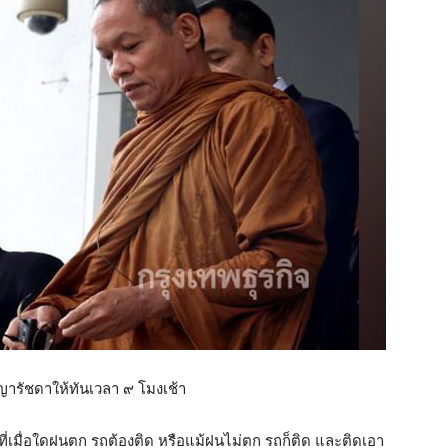
าญารัชดาให้ทันเวลา ๙ โมงเช้า
่เมื่อใดฝนตก รถต้องติด หรือแม้ฝนไม่ตก รถก็ติด และติดเอา