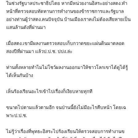
ในช่วงรัฐบาลประชาธิปไตย หากมีหน่วยงานอิสระอย่างสตง.ทำ
หน้าที่ตรวจสอบทัดทานการทำงานของข้าราชการและรัฐบาล
อย่างท่านผู้ว่าสตง.คนปัจจุบัน บ้านเมืองเราคงไม่ต้องเสียหายเป็น
แสนล้านดังที่ผ่านมา
เมื่อสตง.เขามีผลงานตรวจสอบเก็บกวาดขยะแผ่นดินมาตลอด
สองปีที่ผ่านมา แล้วป.ป.ช. ปปง.ล่ะ
ท่านทั้งหลายทำไมไม่โชว์ผลงานออกมาให้ชาวโลกเขาได้ดูได้รู้
ได้เห็นกันบ้าง
เห็นร้องเรียนอะไรเข้าไปเรื่องก็เงียบหายทุกที
ขนาดไปตามแล้วตามอีก จนป่านนี้ยังไม่มีอะไรคืบหน้า โดยเฉ
พาะป.ป.ช.
ไม่รู้ว่าเรื่องที่พุทธะอิสระไปร้องเรียนให้ตรวจสอบการทำงานข