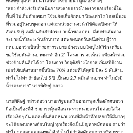
พื้นที่ทุกลุ่มน้ำ แม่น้ำ เส้นทางระบายน้ำ คูคลองต่างๆ
“สตง.กำลังเร่งรีบดำเนินการส่งสายตรวจไปตรวจสอบเรื่องนี้ใน
พื้นที่ ไปเก็บตัวเลขมา ใช้งบจัดเก็บผักตบฯ ปีละเท่าไร โดยเป็นงบ
ที่รวมอยู่ในงบขุดลอก แต่ละหน่วยงานจะนำใช้ต้องเปิดมาให้
สังคมรับรู้ เหมือนกับสำนักระบายน้ำของ กทม. มีงบทำเส้นทาง
ระบายน้ำปีละ 5 พันล้านบาท แต่พอฝนตกวันหนึ่งท่วม ผู้ว่าฯ
กทม.บอกว่าเป็นน้ำรอการระบาย อ้างระบบใหญ่ไม่เวิร์ก เตรียม
ขอใช้งบพันล้านบาทมาทำอีก 21 โครงการ จะเห็นว่าเพียงน้ำท่วม
ช่วงข้ามคืนคิดได้ 21 โครงการ วิกฤติสร้างโอกาส เพิ่มสถิติงาน
เปอร์เซ็นต์งานมากขึ้นปีละ 70% แต่งบที่ได้ทุกปี ปีละ 5 พันล้าน
ทำไมไม่ทำ ถ้าย้อนไป 5 ปี เป็นงบ 2.7 หมื่นล้านบาท ทำไมยังมี
น้ำรอระบาย” นายพิศิษฐ์ กล่าว
นายพิศิษฐ์ กล่าวต่อว่า นายกรัฐมนตรี ออกมาพูดเรื่องผักตบชวา
ถือเป็นเรื่องที่ดี ช่วยกระตุ้นเตือน เพราะหน่วยงานไม่ค่อยใส่ใจ
เรื่องเล็กๆ กัน แต่ละพื้นที่แต่หน่วยงานที่มีหน้าที่ก็ปล่อยให้มีมากๆ
จะได้ของบกลางก้อนใหญ่ ทุกเรื่องจึงเป็นปัญหาหมักหมม ถามว่า
ทำไมขุดลอกคูคลองขุดได้ ทำไมไม่กำจัดผักตบชวา หรือเพราะ