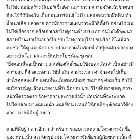
ไม่ใช่งานก่อสร้าง มีเปอร์เซ็นต์งานมากกว่า ความจริงแล้วผักตบฯ
ต้องใช้วิธีป้องกัน เก็บก่อนแพร่พันธุ์ ไม่ใช่ปล่อยจนรากยึดดิน ทำ
น้ำเน่าเสีย ปลาตาย ควรมีการวางแผนว่าจะมีวิธีตั้งรับอย่างไร มัน
ไม่ใช่เรื่องยาก หรือเอาเวลาไปดูงานต่างประเทศ จนไม่ได้พัฒนา
สภาพบ้านเราเป็นอย่างไร ชอบไปดูงานยุโรป อเมริกา ก็ไม่มีผัก
ตบชวาให้ดู และผักตบฯ ก็นำมาทำผลิตภัณฑ์ ทำปุ๋ยหมัก ของบาง
อย่างเป็นโอกาสและเป็นประโยชน์ต่อชุมชน
“ยิ่งตอนนี้พอเป็นข่าว ส่วนท้องถิ่นก็ชอบใช้งบฉุกเฉินจำเป็นอย่างมี
ความสุข ก็จ้างแรงงาน ใช้น้ำมัน ค่าล่วงเวลา ค่าจ้างคนไปเก็บ
ลำน้ำคูคลองเล็ก แทนที่จะเก็บตอนน้อยๆ รอมากๆ ค่อยเก็บ ถ้าให้
ผมวิจารณ์ดูแล้วหน่วยงานที่รับผิดชอบมาแก้ไขที่ปลายเหตุ ภาระ
หน้าที่ตรวจตรา รักษาความสะอาดผิวน้ำ เก็บก่อนที่จะระบาด
ไม่ใช่ปล่อยมาเต็มแม่น้ำ เต็มเขื่อน แทนที่ใช้งบเล็กๆ ต้องมาใช้งบ
มาก” นายพิศิษฐ์ กล่าว
นายพิศิษฐ์ กล่าวอีกว่า สำหรับการสอบสวนหลายโครงการจัดซื้อ
ของ กทม.นั้น จะเร่งสรุป เช่น โครงการจัดซื้อรถกู้ภัยขนาดเล็ก ที่