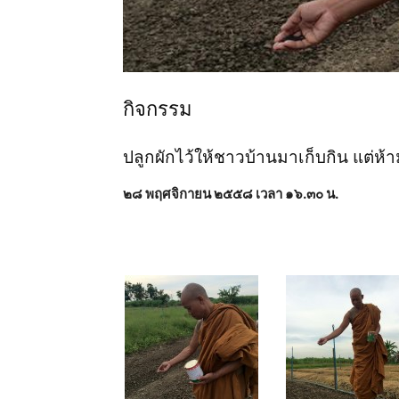
กิจกรรม
ปลูกผักไว้ให้ชาวบ้านมาเก็บกิน แต่ห
๒๘ พฤศจิกายน ๒๕๕๘ เวลา ๑๖.๓๐ น.