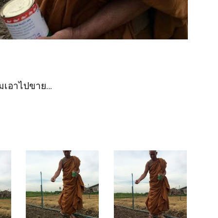
้ามเอาไปขาย…