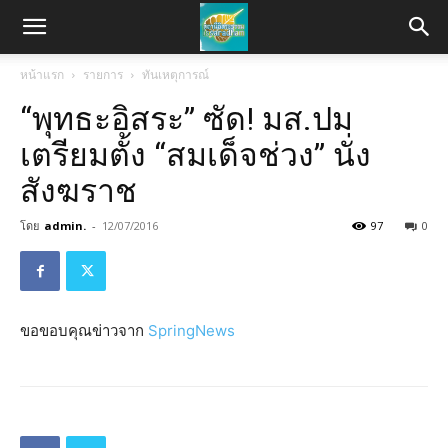
หน้าแรก
รายการ
ทันเหตุการณ์
“พุทธะอิสระ” ซัด! มส.ปม
เตรียมตั้ง “สมเด็จช่วง” นั่ง
สังฆราช
โดย
admin.
-
12/07/2016
97
0
ขอขอบคุณข่าวจาก
SpringNews