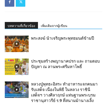
บทความที่เกี่ยวข้อง
เพิ่มเติมจากผู้เขียน
พระสงฆ์ นำเจริญ​พระ​พุทธมนต์​ข้ามปี
ประชุมสร้างพญานาคปรก และ ถามตอบ
ปัญหา ณ ลานพระศรีมหาโพธิ์
หลวงปู่พุทธะอิสระ ทำอาหารแจกคนมา
รับเสด็จ เนื่องในพิธี ในหลวง ราชินี
เสด็จฯ วางศิลาฤกษ์ แท่นฐานพระบรม
ราชานุสาวรีย์ ร.9 ที่สนามม้านางเลิ้ง