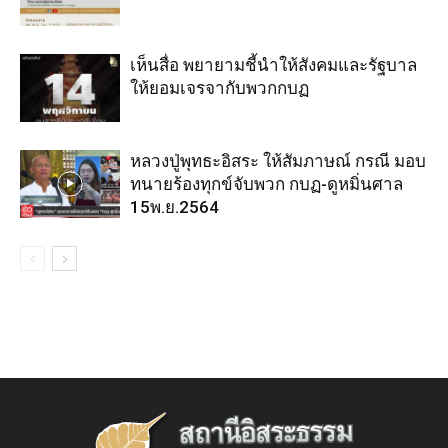
เห็นสื่อ พยายามชี้นำให้สังคมและรัฐบาล
ให้ยอมเจรจากับพวกกบฏ
หลวงปู่พุทธะอิสระ ให้สัมภาษณ์ กรณี มอบ
ทนายร้องทุกข์จับพวก กบฏ-ดูหมิ่นศาล
15พ.ย.2564