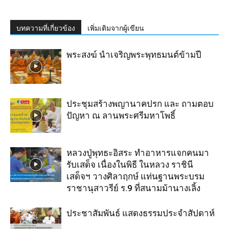
บทความที่เกี่ยวข้อง
เพิ่มเติมจากผู้เขียน
พระสงฆ์ นำเจริญ​พระ​พุทธมนต์​ข้ามปี
ประชุมสร้างพญานาคปรก และ ถามตอบ
ปัญหา ณ ลานพระศรีมหาโพธิ์
หลวงปู่พุทธะอิสระ ทำอาหารแจกคนมา
รับเสด็จ เนื่องในพิธี ในหลวง ราชินี
เสด็จฯ วางศิลาฤกษ์ แท่นฐานพระบรม
ราชานุสาวรีย์ ร.9 ที่สนามม้านางเลิ้ง
ประชาสัมพันธ์ แสดงธรรมประจำสัปดาห์