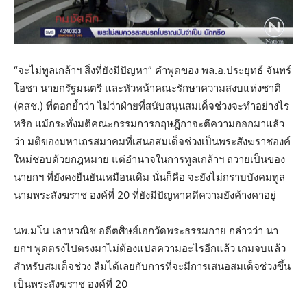
“จะไม่ทูลเกล้าฯ สิ่งที่ยังมีปัญหา” คำพูดของ พล.อ.ประยุทธ์ จันทร์
โอชา นายกรัฐมนตรี และหัวหน้าคณะรักษาความสงบแห่งชาติ
(คสช.) ที่ตอกย้ำว่า ไม่ว่าฝ่ายที่สนับสนุนสมเด็จช่วงจะทำอย่างไร
หรือ แม้กระทั่งมติคณะกรรมการกฤษฎีกาจะตีความออกมาแล้ว
ว่า มติของมหาเถรสมาคมที่เสนอสมเด็จช่วงเป็นพระสังฆราชองค์
ใหม่ชอบด้วยกฎหมาย แต่อำนาจในการทูลเกล้าฯ ถวายเป็นของ
นายกฯ ที่ยังคงยืนยันเหมือนเดิม นั่นก็คือ จะยังไม่กราบบังคมทูล
นามพระสังฆราช องค์ที่ 20 ที่ยังมีปัญหาคดีความยังค้างคาอยู่
นพ.มโน เลาหวณิช อดีตศิษย์เอกวัดพระธรรมกาย กล่าวว่า นา
ยกฯ พูดตรงไปตรงมาไม่ต้องแปลความอะไรอีกแล้ว เกมจบแล้ว
สำหรับสมเด็จช่วง ลืมได้เลยกับการที่จะมีการเสนอสมเด็จช่วงขึ้น
เป็นพระสังฆราช องค์ที่ 20