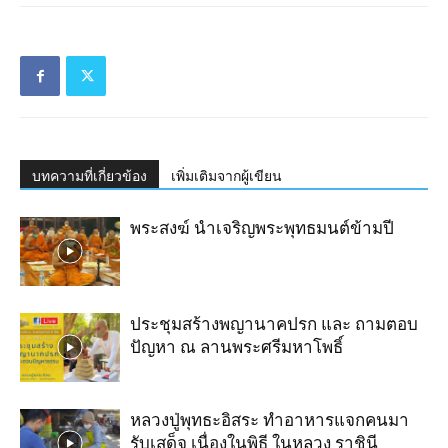
บทความที่เกี่ยวข้อง
เพิ่มเติมจากผู้เขียน
พระสงฆ์ นำเจริญ​พระ​พุทธมนต์​ข้ามปี
ประชุมสร้างพญานาคปรก และ ถามตอบ
ปัญหา ณ ลานพระศรีมหาโพธิ์
หลวงปู่พุทธะอิสระ ทำอาหารแจกคนมา
รับเสด็จ เนื่องในพิธี ในหลวง ราชินี