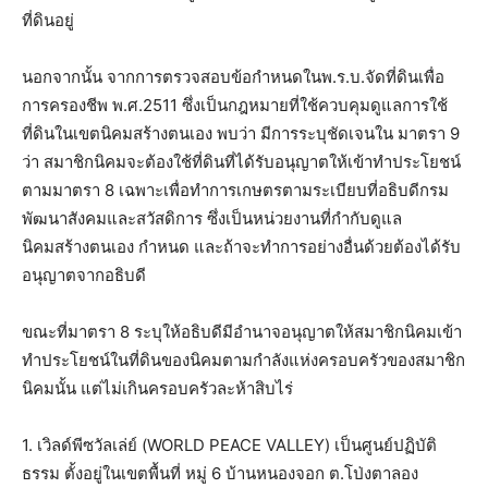
ที่ดินอยู่
นอกจากนั้น จากการตรวจสอบข้อกำหนดในพ.ร.บ.จัดที่ดินเพื่อ
การครองชีพ พ.ศ.2511 ซึ่งเป็นกฎหมายที่ใช้ควบคุมดูแลการใช้
ที่ดินในเขตนิคมสร้างตนเอง พบว่า มีการระบุชัดเจนใน มาตรา 9
ว่า สมาชิกนิคมจะต้องใช้ที่ดินที่ได้รับอนุญาตให้เข้าทําประโยชน์
ตามมาตรา 8 เฉพาะเพื่อทําการเกษตรตามระเบียบที่อธิบดีกรม
พัฒนาสังคมและสวัสดิการ ซึ่งเป็นหน่วยงานที่กำกับดูแล
นิคมสร้างตนเอง กําหนด และถ้าจะทําการอย่างอื่นด้วยต้องได้รับ
อนุญาตจากอธิบดี
ขณะที่มาตรา 8 ระบุให้อธิบดีมีอํานาจอนุญาตให้สมาชิกนิคมเข้า
ทําประโยชน์ในที่ดินของนิคมตามกําลังแห่งครอบครัวของสมาชิก
นิคมนั้น แต่ไม่เกินครอบครัวละห้าสิบไร่
1. เวิลด์พีซวัลเล่ย์ (WORLD PEACE VALLEY) เป็นศูนย์ปฏิบัติ
ธรรม ตั้งอยู่ในเขตพื้นที่ หมู่ 6 บ้านหนองจอก ต.โป่งตาลอง