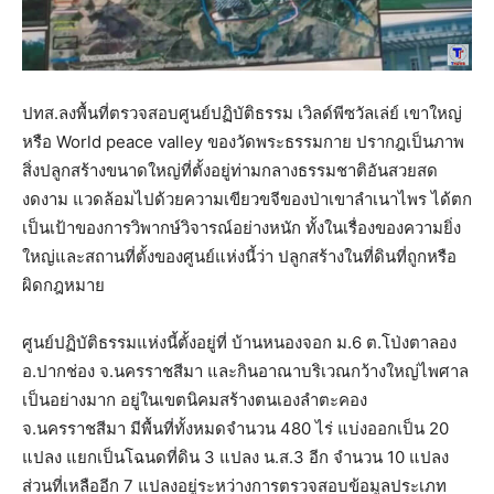
ปทส.ลงพื้นที่ตรวจสอบศูนย์ปฏิบัติธรรม เวิลด์พีซวัลเล่ย์ เขาใหญ่
หรือ World peace valley ของวัดพระธรรมกาย ปรากฎเป็นภาพ
สิ่งปลูกสร้างขนาดใหญ่ที่ตั้งอยู่ท่ามกลางธรรมชาติอันสวยสด
งดงาม แวดล้อมไปด้วยความเขียวขจีของป่าเขาลำเนาไพร ได้ตก
เป็นเป้าของการวิพากษ์วิจารณ์อย่างหนัก ทั้งในเรื่องของความยิ่ง
ใหญ่และสถานที่ตั้งของศูนย์แห่งนี้ว่า ปลูกสร้างในที่ดินที่ถูกหรือ
ผิดกฎหมาย
ศูนย์ปฏิบัติธรรมแห่งนี้ตั้งอยู่ที่ บ้านหนองจอก ม.6 ต.โป่งตาลอง
อ.ปากช่อง จ.นครราชสีมา และกินอาณาบริเวณกว้างใหญ่ไพศาล
เป็นอย่างมาก อยู่ในเขตนิคมสร้างตนเองลำตะคอง
จ.นครราชสีมา มีพื้นที่ทั้งหมดจำนวน 480 ไร่ แบ่งออกเป็น 20
แปลง แยกเป็นโฉนดที่ดิน 3 แปลง น.ส.3 อีก จำนวน 10 แปลง
ส่วนที่เหลืออีก 7 แปลงอยู่ระหว่างการตรวจสอบข้อมูลประเภท