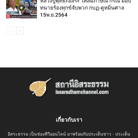
หลวงปู่พุทธะอิสระ ให้สัมภาษณ์ กรณี มอบ
ทนายร้องทุกข์จับพวก กบฏ-ดูหมิ่นศาล
15พ.ย.2564
เกี่ยวกับเรา
อิสระธรรม เป็นช่องทีวีออนไลน์ มาพร้อมกับประเด็นข่าว - ประเด็น