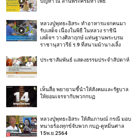
ปัญหา ณ ลานพระศรีมหาโพธิ์
หลวงปู่พุทธะอิสระ ทำอาหารแจกคนมา
รับเสด็จ เนื่องในพิธี ในหลวง ราชินี
เสด็จฯ วางศิลาฤกษ์ แท่นฐานพระบรม
ราชานุสาวรีย์ ร.9 ที่สนามม้านางเลิ้ง
ประชาสัมพันธ์ แสดงธรรมประจำสัปดาห์
เห็นสื่อ พยายามชี้นำให้สังคมและรัฐบาล
ให้ยอมเจรจากับพวกกบฏ
หลวงปู่พุทธะอิสระ ให้สัมภาษณ์ กรณี มอบ
ทนายร้องทุกข์จับพวก กบฏ-ดูหมิ่นศาล
15พ.ย.2564