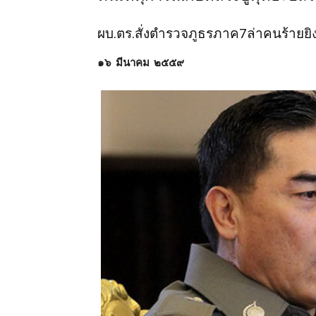
ผบ.ตร.สั่งตำรวจภูธรภาค7ล่าคนร้ายยิ
๑๖ มีนาคม ๒๕๕๙