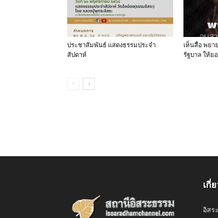
ประชาสัมพันธ์ แสดงธรรมประจำ
เห็นสื่อ พย
สัปดาห์
รัฐบาล ให้
เกี่
อิสร