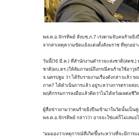
พล.ต.อ.จักรทิพย์ สั่งบช.ภ.7 เร่งตามจับคนร้ายยิงป
จากสาเหตุความขัดแย้งแต่งตั้งสังฆราช ที่ทุกอย่า
วันนี้(16 มี.ค.) ที่สำนักงานตำรวจแห่งชาติ(สตช.
ชาติ(ผบ.ตร.)ให้สัมภาษณ์ถึงกรณีคนร้ายใช้อาวุธ
จ.นครปฐม ว่า ได้รับรายงานเรื่องดังกล่าวแล้ว 
ภาค7 ได้ดำเนินการแล้ว อยู่ระหว่างการตรวจสอบ 
พฤติกรรมการลงมือแล้วคิดว่าไม่ได้หวังผลต่อชีวิ
ผู้สื่อข่าวถามว่าคนร้ายยิงปืนเข้ามาในวัดนั้นเป็น
พล.ต.อ.จักรทิพย์ กล่าวว่า อาจจะใช่แต่ก็ไม่เสมอไ
“ผมมองว่าเหตุการณ์ที่เกิดขึ้นระหว่างที่จะมีการแ