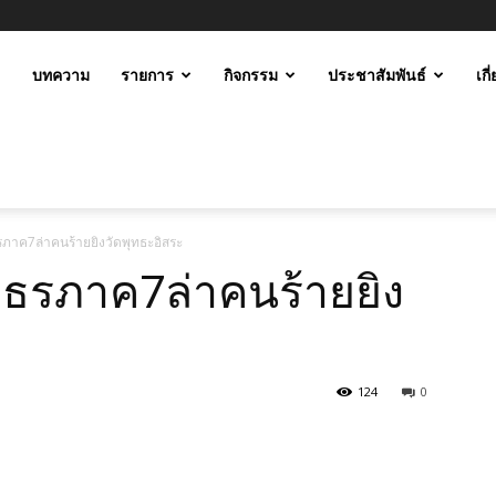
ะ
บทความ
รายการ
กิจกรรม
ประชาสัมพันธ์
เกี
ม
รภาค7ล่าคนร้ายยิงวัดพุทธะอิสระ
ูธรภาค7ล่าคนร้ายยิง
124
0