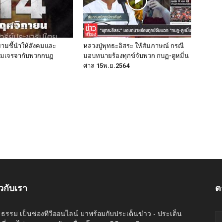
ายามชี้นำให้สังคมและ
หลวงปู่พุทธะอิสระ ให้สัมภาษณ์ กรณี
ยอมเจรจากับพวกกบฏ
มอบทนายร้องทุกข์จับพวก กบฏ-ดูหมิ่น
ศาล 15พ.ย.2564
ยวกับเรา
ต
ะธรรม เป็นช่องทีวีออนไลน์ มาพร้อมกับประเด็นข่าว - ประเด็น