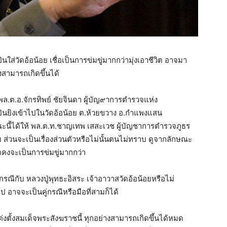
ืนใส่วัดอ้อน้อย เชื่อเป็นการข่มขู่มากกว่ามุ่งเอาชีวิต อาจมา
งสามารถเกิดขึ้นได้
) พล.ต.อ.จักรทิพย์ ชัยจินดา ผู้บัญ๙าการตำรวจแห่ง
ปืนยิงเข้าไปในวัดอ้อน้อย ต.ห้วยขวาง อ.กำแพงแสน
ขณะนี้ได้ให้ พล.ต.ท.ชาญเทพ เสสะเวช ผู้บัญชาการตำรวจภูธร
ส่วนจะเป็นเรื่องส่วนตัวหรือไม่นั้นตนไม่ทราบ ดูจากลักษณะ
ตคงจะเป็นการข่มขู่มากกว่า
คู่กรณีกับ หลวงปู่พุทธะอิสระ เจ้าอาวาสวัดอ้อน้อยหรือไม่
ป อาจจะเป็นคู่กรณีหรือมือที่สามก็ได้
ต่งตั้งสมเด็จพระสังฆราชนี้ ทุกอย่างสามารถเกิดขึ้นได้หมด