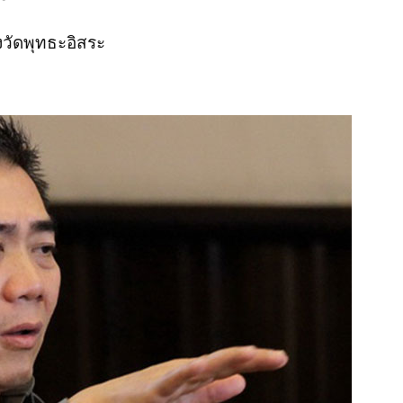
งวัดพุทธะอิสระ