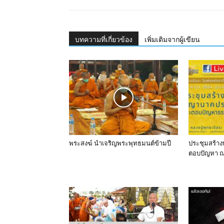
บทความที่เกี่ยวข้อง
เพิ่มเติมจากผู้เขียน
พระสงฆ์ นำเจริญ​พระ​พุทธมนต์​ข้ามปี
ประชุมสร้า
ตอบปัญหา ณ