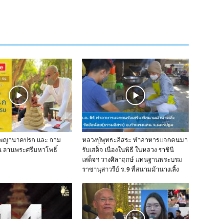
งพญานาคปรก และ ถาม
หลวงปู่พุทธะอิสระ ทำอาหารแจกคนมา
 ลานพระศรีมหาโพธิ์
รับเสด็จ เนื่องในพิธี ในหลวง ราชินี
เสด็จฯ วางศิลาฤกษ์ แท่นฐานพระบรม
ราชานุสาวรีย์ ร.9 ที่สนามม้านางเลิ้ง