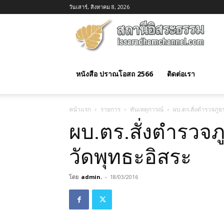
วันเสาร์, สิงหาคม 8, 2026
อิสร
ธรร
หนังสือ ปราณโอสถ 2566
ติดต่อเรา
หน้าแรก
รายการ
ทันเหตุการณ์
ผบ.ตร.สั่งตำรวจภูธ
ผบ.ตร.สั่งตำรวจภ
วัดพุทธะอิสระ
โดย
admin.
-
18/03/2016