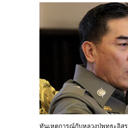
ทันเหตุการณ์กับหลวงปู่พุทธะอิส