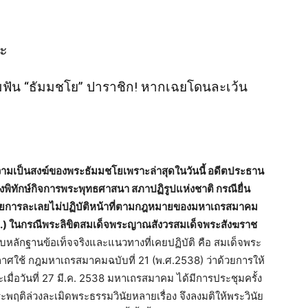
ระ
คมฟัน “ธัมมชโย” ปาราชิก! หากเฉยโดนละเว้น
ะความเป็นสงฆ์ของพระธัมมชโยเพราะล่าสุดในวันนี้ อดีตประธาน
ักษ์กิจการพระพุทธศาสนา สภาปฏิรูปแห่งชาติ กรณียื่น
จฉัยการละเลยไม่ปฏิบัติหน้าที่ตามกฎหมายของมหาเถรสมาคม
.) ในกรณีพระลิขิตสมเด็จพระญาณสังวรสมเด็จพระสังฆราช
บหลักฐานข้อเท็จจริงและแนวทางที่เคยปฏิบัติ คือ สมเด็จพระ
ใช้ กฎมหาเถรสมาคมฉบับที่ 21 (พ.ศ.2538) ว่าด้วยการให้
มื่อวันที่ 27 มี.ค. 2538 มหาเถรสมาคม ได้มีการประชุมครั้ง
พฤติล่วงละเมิดพระธรรมวินัยหลายเรื่อง จึงลงมติให้พระวินัย