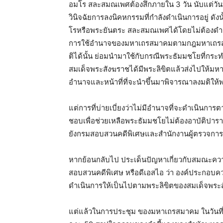
อมโร สละสมณเพศต้องสึกภายใน 3 วัน นับแต่วันทร
วินิจฉัยการลงนิคหกรรมที่กำลังดำเนินการอยู่ ด
โรหรือพระยันตระ สละสมณเพศได้โดยไม่ต้องดำ
การใช้อำนาจของมหาเถรสมาคมตามกฎมหาเถรสม
ติได้นั้น ย่อมนำมาใช้กับกรณีพระธัมมชโยที่กระท
สมเด็จพระสังฆราชได้มีพระลิขิตแล้วส่งไปให้ม
อำนาจและหน้าที่ที่จะนำขึ้นมาพิจารณาลงมติให้
แต่การที่บ่ายเบี่ยงว่าไม่มีอำนาจที่จะดำเนินการต
ชอบเพื่อช่วยเหลือพระธัมมชโยไม่ต้องอาบัติปาราชิ
ยังกรมสอบสวนคดีพิเศษและสำนักงานผู้ตรวจการแผ่น
หากย้อนกลับไป ประเด็นปัญหาเกี่ยวกับสมณะควา
สอบสวนคดีพิเศษ หรือดีเอสไอ ว่า องค์ประกอบคว
ดำเนินการให้เป็นไปตามพระลิขิตของสมเด็จพระ
แต่แล้วในการประชุม ของมหาเถรสมาคม ในวันที่