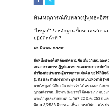
ทันเหตุการณ์กับหลวงปู่พุทธะอิส
“ไพบูลย์” งัดหลักฐาน บี้มหาเถรสมา
ปฏิบัติหน้าที่ ?
๑๖ มีนาคม ๒๕๕๙
อีกหนึ่งประเด็นที่ต้องติดตามคือ เกี่ยวกับสมณ
คณะกรรมการปฏิรูปแนวทางและมาตรการปกป้องพิท
คำร้องต่อประธานผู้ตรวจการแผ่นดิน ขอให้วินิ
(มส.) และสำนักงานพระพุทธศาสนาแห่งชาติ (พศ
นายไพบูลย์ นิติตะวัน กล่าวว่า ได้ตรวจสอบโดยพ
ญาณสังวรสมเด็จพระสังฆราชได้ลงพระนามประกาศ
พระภิกษุสละสมณเพศ ณ วันที่ 22 มี.ค. 2538 และเ
พิเศษ 3/2538 พิจารณาเห็นว่า พระวินัย อมโร ประ