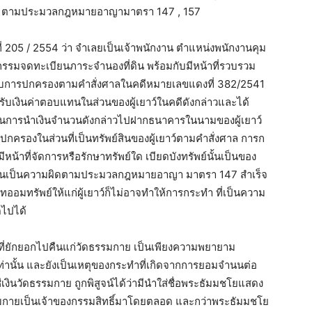
ผู้ใด” ตามประมวลกฎหมายอาญามาตรา 147 , 157
205 / 2554 ว่า จำเลยเป็นเจ้าพนักงาน ตำแหน่งพนักงานคุม
รรมจดทะเบียนภาระจำนองที่ดิน พร้อมกับมีหน้าที่รวบรวม
รกำกับการปกครองตามคำสั่งศาลในคดีหมายเลขแดงที่ 382/2541
บเงินค่าตอบแทนในส่วนของผู้เยาว์ในคดีดังกล่าวและได้
เนินการนำเงินจำนวนดังกล่าวไปฝากธนาคารในนามของผู้เยาว์
ปกครองในส่วนที่เป็นทรัพย์สินของผู้เยาว์ตามคำสั่งศาล การก
้าที่จัดการหรือรักษาทรัพย์ใด เบียดบังทรัพย์นั้นเป็นของ
ต้นเป็นความผิดตามประมวลกฎหมายอาญา มาตรา 147 สำเร็จ
ออมทรัพย์ให้แก่ผู้เยาว์ก็ไม่อาจทำให้การกระทำ ที่เป็นความ
ดไปได้
ินที่ยักยอกไปคืนแก่วัดธรรมกาย เป็นเพียงความพยายาม
่านั้น และยังเป็นเหตุของกระทำที่เกิดจากการยอมจำนนต่อ
ชีเงินวัดธรรมกาย ถูกพิสูจน์ได้ว่ามีนำใส่ชื่อพระธัมมชโยแสดง
รรมกายเป็นเจ้าของกรรมสิทธิ์มาโดยตลอด และกว่าพระธัมมชโย