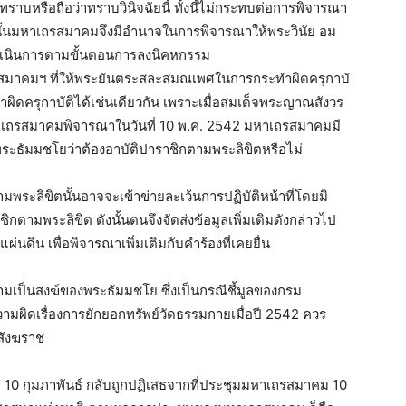
าบหรือถือว่าทราบวินิจฉัยนี้ ทั้งนี้ไม่กระทบต่อการพิจารณา
ังนั้นมหาเถรสมาคมจึงมีอำนาจในการพิจารณาให้พระวินัย อม
เนินการตามขั้นตอนการลงนิคหกรรม
าคมฯ ที่ให้พระยันตระสละสมณเพศในการกระทำผิดครุกาบั
ำผิดครุกาบัติได้เช่นเดียวกัน เพราะเมื่อสมเด็จพระญาณสังวร
หาเถรสมาคมพิจารณาในวันที่ 10 พ.ค. 2542 มหาเถรสมาคมมี
พระธัมมชโยว่าต้องอาบัติปาราชิกตามพระลิขิตหรือไม่
ามพระลิขิตนั้นอาจจะเข้าข่ายละเว้นการปฏิบัติหน้าที่โดยมิ
กตามพระลิขิต ดังนั้นตนจึงจัดส่งข้อมูลเพิ่มเติมดังกล่าวไป
ดิน เพื่อพิจารณาเพิ่มเติมกับคำร้องที่เคยยื่น
มเป็นสงฆ์ของพระธัมมชโย ซึ่งเป็นกรณีชี้มูลของกรม
ามผิดเรื่องการยักยอกทรัพย์วัดธรรมกายเมื่อปี 2542 ควร
สังฆราช
 10 กุมภาพันธ์ กลับถูกปฏิเสธจากที่ประชุมมหาเถรสมาคม 10