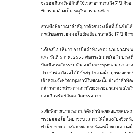
จะยอมคืนทรัพย์สินก็ใช้เวลายาวนานถึง 7 ปี ด้วย
พิจารณาอ้างเป็นเหตุในการถอนฟ้อง
ส่วนข้อพิจารณาสำคัญว่าด้วยประเด็นที่เป็นข้
กรณีของพระธัมมชโยยืดเยื้อมานานถึง 17 ปี มีราย
1.ดีเอสไอ เห็นว่า การยื่นคำฟ้องของ นายมาณพ พ
และ วันที่ 5 ต.ค. 2553 ต่อพระธัมมชโย ในประเ
บิดเบือนหลักธรรมคำสอนในพระพุทธศาสนา อวดอุต
ประชาชน ยังไม่ได้มีข้อสรุปความผิด ถูกของพระ
เจ้าคณะจังหวัดปทุมธานีในขณะนั้น อ้างว่าคำฟ้
กล่าวหาดังกล่าว ส่วนกรณีของนายมาณพ พลไพริน
ยอมคืนทรัพย์สินแก่วัดธรรมกาย
2.ข้อพิจารณาประกอบก็คือคำฟ้องของนายสมพร เ
พระธัมมชโย โดยกระบวนการให้สิ้นสงสัยจริงหรือไม่
คำฟ้องของนายสมพรต่อพระธัมมชโยตามความผิดพระ