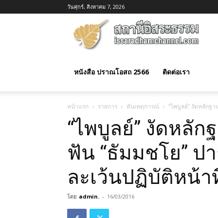
วันศุกร์, สิงหาคม 7, 2026
อิสร
ธรร
หนังสือ ปราณโอสถ 2566
ติดต่อเรา
หน้าแรก
รายการ
ทันเหตุการณ์
“ไพบูลย์” งัดหลักฐ
“ไพบูลย์” งัดหลั
ฟัน “ธัมมชโย” ป
ละเว้นปฏิบัติหน้าที
โดย
admin.
-
16/03/2016