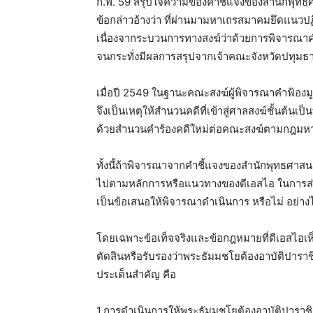
ก.พ. 59 สรุปใจความของคำชี้แจงของสำนักพุท
ข้อกล่าวอ้างว่า ที่ผ่านมามหาเถรสมาคมยึดแนวปฏ
เนื่องจากระบวนการทางสงฆ์ว่าด้วยการพิจารณาคำ
จนกระทั่งมีผลการสรุปจากเจ้าคณะจังหวัดปทุมธา
เมื่อปี 2549 ในฐานะคณะสงฆ์ผู้พิจารณาคำฟ้องม
จึงเป็นเหตุให้สำนวนคดีที่เข้าสู่ศาลสงฆ์ชั้นต้นเป็
ด้วยสำนวนคำร้องคดีใหม่ต่อคณะสงฆ์ตามกฎม
ทั้งนี้ถ้าพิจารณาจากคำชี้แจงของสำนักพุทธศาสนา
ไปตามหลักการหรือแนวทางของดีเอสไอ ในการส่
เป็นข้อเสนอให้พิจารณาดำเนินการ หรือไม่ อย่าง
โดยเฉพาะข้อเท็จจริงและข้อกฎหมายที่ดีเอสไอเห็
ตัดสินหรือรับรองว่าพระธัมมชโยต้องอาบัติปาร
ประเด็นสำคัญ คือ
1.การดำเนินการให้พระธัมมชโยต้องอาบัติปาราช