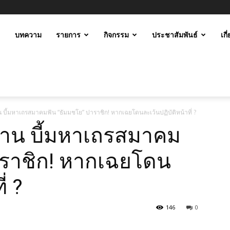
ะ
บทความ
รายการ
กิจกรรม
ประชาสัมพันธ์
เกี
ม
าน บี้มหาเถรสมาคมฟัน “ธัมมชโย” ปาราชิก! หากเฉยโดนละเว้นปฏิบัติหน้าที่ ?
กฐาน บี้มหาเถรสมาคม
าราชิก! หากเฉยโดน
่ ?
146
0