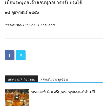
เมื่อพระพุทธเจ้าสอนทุกอย่างปรับปรุงได้
๑๘ กุมพาพันธ์ ๒๕๕๙
ขอขอบคุณ PPTV HD Thailand
บทความที่เกี่ยวข้อง
เพิ่มเติมจากผู้เขียน
พระสงฆ์ นำเจริญ​พระ​พุทธมนต์​ข้ามปี