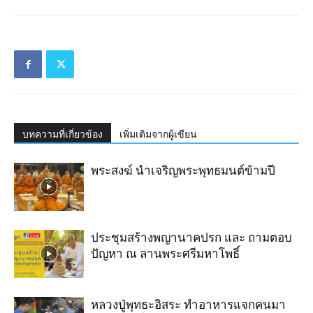
บทความที่เกี่ยวข้อง
เพิ่มเติมจากผู้เขียน
พระสงฆ์ นำเจริญ​พระ​พุทธมนต์​ข้ามปี
ประชุมสร้างพญานาคปรก และ ถามตอบ
ปัญหา ณ ลานพระศรีมหาโพธิ์
หลวงปู่พุทธะอิสระ ทำอาหารแจกคนมา