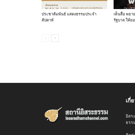
ประชาสัมพันธ์ แสดงธรรมประจำ
เห็นสื่อ พย
สัปดาห์
รัฐบาล ให้
เกี่
อิสร
ธรรม
ติดต