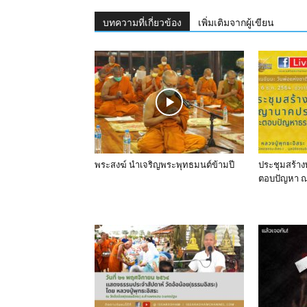
บทความที่เกี่ยวข้อง
เพิ่มเติมจากผู้เขียน
พระสงฆ์ นำเจริญ​พระ​พุทธมนต์​ข้ามปี
ประชุมสร้า
ตอบปัญหา ณ