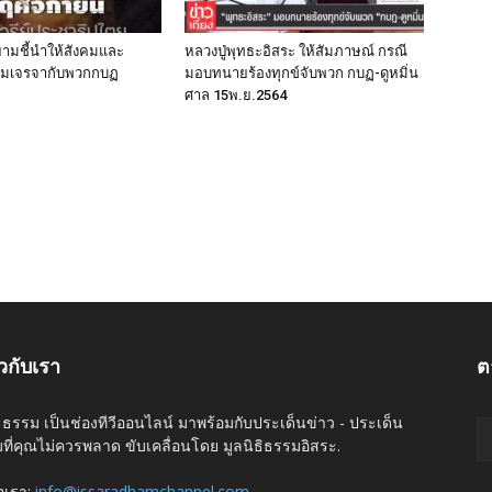
ายามชี้นำให้สังคมและ
หลวงปู่พุทธะอิสระ ให้สัมภาษณ์ กรณี
ยอมเจรจากับพวกกบฏ
มอบทนายร้องทุกข์จับพวก กบฏ-ดูหมิ่น
ศาล 15พ.ย.2564
ยวกับเรา
ต
ะธรรม เป็นช่องทีวีออนไลน์ มาพร้อมกับประเด็นข่าว - ประเด็น
ที่คุณไม่ควรพลาด ขับเคลื่อนโดย มูลนิธิธรรมอิสระ.
่อเรา:
info@issaradhamchannel.com