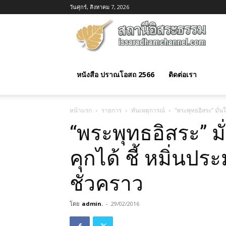
วันศุกร์, สิงหาคม 7, 2026
อิสร
ธรร
หนังสือ ปราณโอสถ 2566
ติดต่อเรา
หน้าแรก
รายการ
ทันเหตุการณ์
“พระพุทธอิสระ” มั่น
“พระพุทธอิสระ” ม
คุกได้ ชี้ หมิ่นป
ชั่วคราว
โดย
admin.
-
29/02/2016