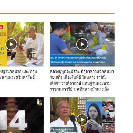
งพญานาคปรก และ ถาม
หลวงปู่พุทธะอิสระ ทำอาหารแจกคนมา
 ลานพระศรีมหาโพธิ์
รับเสด็จ เนื่องในพิธี ในหลวง ราชินี
เสด็จฯ วางศิลาฤกษ์ แท่นฐานพระบรม
ราชานุสาวรีย์ ร.9 ที่สนามม้านางเลิ้ง