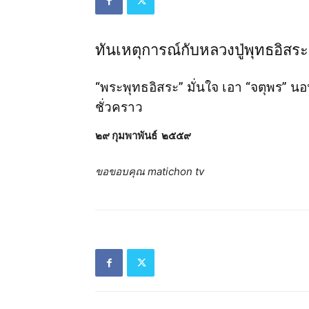
ทันเหตุการณ์กับหลวงปู่พุทธอิสระ
“พระพุทธอิสระ” มั่นใจ เอา “จตุพร” นอ
ชั่วคราว
๒๙ กุมพาพันธ์ ๒๕๕๙
ขอขอบคุณ matichon tv