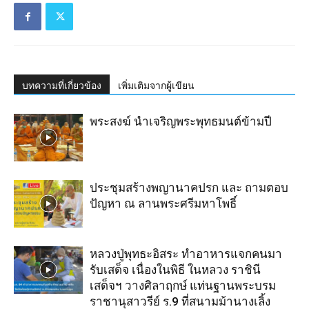
บทความที่เกี่ยวข้อง
เพิ่มเติมจากผู้เขียน
พระสงฆ์ นำเจริญ​พระ​พุทธมนต์​ข้ามปี
ประชุมสร้างพญานาคปรก และ ถามตอบ
ปัญหา ณ ลานพระศรีมหาโพธิ์
หลวงปู่พุทธะอิสระ ทำอาหารแจกคนมา
รับเสด็จ เนื่องในพิธี ในหลวง ราชินี
เสด็จฯ วางศิลาฤกษ์ แท่นฐานพระบรม
ราชานุสาวรีย์ ร.9 ที่สนามม้านางเลิ้ง