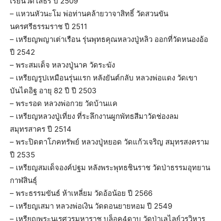
เรียนวัดโสธร ปี 2509
– แหวนหัวนะโม พ่อท่านคล้ายวาจาสิทธิ์ วัดสวนขัน
นครศรีธรรมราช ปี 2511
– เหรียญพญาเต่าเรือน รุ่นพุทธคุณหลวงปู่หลิว ออกที่วัดหนองอ้อ
ปี 2542
– พระสมเด็จ หลวงปู่นาค วัดระฆัง
– เหรียญรูปเหมือนรุ่นแรก หลังยันต์กลับ หลวงพ่อแดง วัดเขา
บันไดอิฐ อายุ 82 ปี ปี 2503
– พระรอด หลวงพ่อกวย วัดบ้านแค
– เหรียญหลวงปู่เที่ยง ที่ระลึกงานผูกพัทธสีมาวัดช่องลม
สมุทรสาคร ปี 2514
– พระปิดตาโภคทรัพย์ หลวงปู่หยอด วัดแก้วเจริญ สมุทรสงคราม
ปี 2535
– เหรียญสมเด็จองค์ปฐม หลังพระพุทธชินราช วัดป่าธรรมอุทยาน
กาฬสินธุ์
– พระธรรมขันธ์ ห้าเหลี่ยม วัดอ้อน้อย ปี 2566
– เหรียญเสมา หลวงพ่อเงิน วัดดอนยายหอม ปี 2549
– เหรียญพระนเรศวรมหาราช บล็อค4ดาบ วัดป่าเลไลย์วรวิหาร