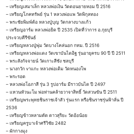
– เหรียญเสมาเล็ก หลวงพ่อเงิน วัดดอนยายหอม ปี 2516
– เหรียญโภคทรัพย์ รุ่น 1 หลวงพ่อแพ วัดพิกุลทอง
– พระชัยพิมพ์ต้อ หลวงปู่บุญ วัดกลางบางแก้ว
– เหรียญอาร์ม หลวงพ่อยิด ปี 2535 เปิดที่ว่าการ อ.กุยบุรี
ประจวบคีรีขันธ์
– เหรียญหลวงปู่พุ่ม วัดบางโคล่นอก กทม. ปี 2516
– เหรียญหลวงพ่อแดง วัดเขาบันไดอิฐ รุ่นอายุครบ 90 ปี ปี 2511
– พระสังกัจจายน์ วัดเกาะสีชัง ชลบุรี
– นางกวัก vาแกะ หลวงพ่อเดิม วัดหนองโพ
– พระรอด
– หลวงพ่อโอภาสี รุ่น 3 รูปอาร์ม มีราวบันได ปี 2497
– แหวนหัวนะโม พ่อท่านคล้ายวาจาสิทธิ์ วัดสวนขัน ปี 2511
– เหรียญพระพุทธชินราชเจ้าสัว รุ่นแรก หรือชินราชรุ่นฟ้าลั่น ปี
2536
– เหรียญข้าวหลามตัด ดาวสุริยะ วัดอ้อน้อย
– เหรียญครูบาเจ้าศรีวิชัย 2482
– ผักกางมุง