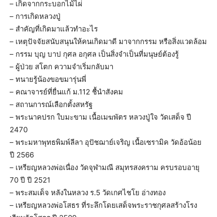
– เกิดจากกระบอกไม้ไผ่
– การเกิดหลวงปู่
– สำคัญที่เกิดมาแล้วทำอะไร
– เหตุปัจจัยสนับสนุนให้คนเกิดมาดี มาจากกรรม หรือสิ่งแวดล้อม
– กรรม บุญ บาป กุศล อกุศล เป็นสิ่งจำเป็นที่มนุษย์ต้องรู้
– ผู้ป่วย สโตก ความจำเริ่มกลับมา
– ทนายรู้น้องขอขมารุ่นพี่
– คณาจารย์ที่ยื่นแก้ ม.112 ชื้นำสังคม
– สถานการณ์เลือกตั้งสหรัฐ
– พระนาคปรก ใบมะขาม เนื้อเมฆพัตร หลวงปู่ใจ วัดเสด็จ ปี
2470
– พระมหาพุทธพิมพ์ลีลา อุปัชฌาย์เจริญ เนื้อเซรามิค วัดอ้อน้อย
ปี 2566
– เหรียญหลวงพ่อเนื่อง วัดจุฬามณี สมุทรสงคราม ครบรอบอายุ
70 ปี ปี 2521
– พระสมเด็จ หลังในหลวง ร.5 วัดเกศไชโย อ่างทอง
– เหรียญหลวงพ่อโสธร ที่ระลึกโดยเสด็จพระราชกุศลสร้างโรง