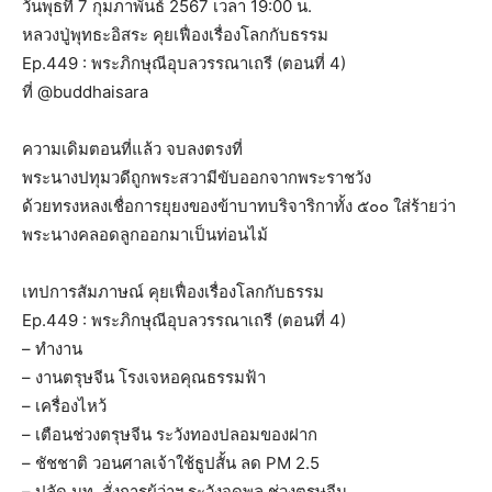
วันพุธที่​ 7 กุมภาพันธ์ 2567 เวลา 19:00 น.
หลวงปู่พุทธะอิสระ คุยเฟื่องเรื่องโลกกับธรรม
Ep.449 : พระภิกษุณีอุบลวรรณาเถรี (ตอนที่ 4)
ที่ @buddhaisara
ความเดิมตอนที่แล้ว จบลงตรงที่
พระนางปทุมวดีถูกพระสวามีขับออกจากพระราชวัง
ด้วยทรงหลงเชื่อการยุยงของข้าบาทบริจาริกาทั้ง ๕๐๐ ใส่ร้ายว่า
พระนางคลอดลูกออกมาเป็นท่อนไม้
เทปการสัมภาษณ์ คุยเฟื่องเรื่องโลกกับธรรม
Ep.449 : พระภิกษุณีอุบลวรรณาเถรี (ตอนที่ 4)
– ทำงาน
– งานตรุษจีน โรงเจหอคุณธรรมฟ้า
– เครื่องไหว้
– เตือนช่วงตรุษจีน ระวังทองปลอมของฝาก
– ชัชชาติ วอนศาลเจ้าใช้ธูปสั้น ลด PM 2.5
– ปลัด มท. สั่งการผู้ว่าฯ ระวังจุดพลุ ช่วงตรุษจีน