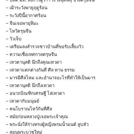
– เฝ้าระวังพายุฤดูร้อน
– ระวังปีนี้อากาศร้อน
– จีนเจอพายุหิมะ
– ไหว้ตรุษจีน
– วัวเจ็บ
– เตรียมลงสำรวจชาวบ้านที่ขอรับเลี้ยงวัว
– ความเชื่อเทศกาลตรุษจีน
– เทวตานุสติ นึกถึงคุณเทวดา
– เทวดาแตกต่างกันที่ ศีล ทาน ธรรม
– มารมีศีลไหม และอำนาจอะไรที่ทำให้เป็นมาร
– เทวตานุสติ นึกถึงเทวดา
– อนาถบิณฑิกเศรษฐี ไล่เทวดา
– เทวดากับมนุษย์
– คนโบราณไหว้กันที่ศีล
– สมัยก่อนหลวงปู่เจอพระเจ้าคุณ
– พระนั่งให้ร่างทรงผู้หญิงพรมน้ำมนต์ ลูบหัว
– สอนพระบวชใหม่