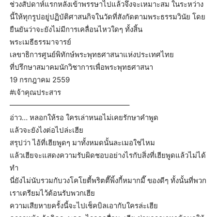
ช่วงสัปดาห์แรกหลังเข้าพรรษาไปแล้วจึงจะเหมาะสม ในระหว่าง
นี้ให้ทุกรูปอยู่ปฏิบัติศาสนกิจในวัดที่สังกัดตามพระธรรมวินัย โดย
ยืนยันว่าจะยังไม่มีการเคลื่อนไหวใดๆ ทั้งสิ้น
พระเมธีธรรมาจารย์
เลขาธิการศูนย์พิทักษ์พระพุทธศาสนาแห่งประเทศไทย
ที่ปรึกษาสมาคมนักวิชาการเพื่อพระพุทธศาสนา
19 กรกฎาคม 2559
‪#‎เจ้าคุณประสาร‬
————————————————–
อ่าว… หลอกให้รอ ใครเล่าหนอไม่เคยรักษาคำพูด
แล้วจะยังไงต่อไปล่ะเฮีย
สรุปว่า ไอ้ที่เฮียพูดๆ มาทั้งหมดนั้นละเมอใช่ไหม
แล้วเฮียจะแสดงความรับผิดชอบอย่างไรกับสิ่งที่เฮียพูดแล้วไม่ได้
ทำ
นี่ยังไม่นับรวมกับวงโคโยตี้พริตตี๊พิ้งกี้หมากมี๊ ของดีๆ ทั้งนั้นที่พวก
เราเตรียมไว้ต้อนรับพวกเฮีย
ความเสียหายครั้งนี้จะไปเช็คบิลเอากับใครล่ะเฮีย