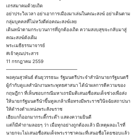
เถรสมาคมด้วยเถิด
อย่าประวิงเวลา อย่าเอาการเมืองมาเล่นในคณะสงฆ์ อย่าเดินตาม
กลุ่มบุคคลที่ไม่หวังดีต่อคณะสงฆ์เลย
เดินหน้าตามกระบวนการที่ถูกต้องเถิด ความสงบสุขจะกลับมาสู่
คณะสงฆ์ดังเดิม
พระเมธีธรรมาจารย์
‪#‎เจ้าคุณประสาร‬
11 กรกฎาคม 2559
———————————————–
พอคุณสุวพันธ์ ตันยุวรรธนะ รัฐมนตรีประจำสำนักนายกรัฐมนตรี
ผู้กำกับดูแลสำนักงานพระพุทธศาสนา ได้นำผลการตีความของ
กฤษฎีกา ที่เห็นชอบกรณีมหาเถรมีมติเสนอชื่อสมเด็จช่วงเพื่อส่ง
ให้นายกรัฐมนตรีนำขึ้นทูลเกล้าเพื่อทรงมีพระราชวินิจฉัยสถาปนา
ให้ดำรงตำแหน่งพระสังฆราช
เฮียแกก็ออกมากระดี๊กระด๊า แสดงความยินดี
แต่ก็มีคำถามลอยๆ ว่า เมื่อทุกอย่างถูกต้องแล้ว มีเหตุผลอะไรที่
นายกจะไม่เสนอชื่อสมเด็จพระราชาคณะที่เสนอชื่อโดยชอบแล้ว