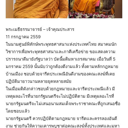
พระเมธีธรรมาจารย์ – เจ้าคุณประสาร
11 กรกฎาคม 2559
ในนามศูนย์พิทักษ์พระพุทธศาสนาแห่งประเทศไทย สมาคมนัก
วิชาการเพื่อพระพุทธศาสนาและภาคีเครือข่าย ขอแสดงความ
ปรารถนาดีมายังรัฐบาลว่า บัดนี้มติมหาเถรสมาคม เมื่อวันที่ 5
มกราคม 2559 นั้นนับว่าถูกต้องดีงามแล้ว ทั้งตามหลักกฎหมาย
บ้านเมือง ชอบด้วยจารีตประเพณีอันดีงามของคณะสงฆ์ที่เคย
ปฏิบัติมายาวนานหลายยุคหลายสมัย
ในเมื่อมติดังกล่าวชอบด้วยกฎหมายและจารีตประเพณีแล้ว มี
เหตุผลอะไรที่นายกรัฐมนตรีจะไม่ปฏิบัติตาม มีเหตุผลอะไรที่
นายกรัฐมนตรีจะไม่เสนอนามสมเด็จพระราชาคณะที่ถูกเสนอชื่อ
โดยชอบแล้ว
นายกรัฐมนตรี ควรปฏิบัติตามกฎหมาย จารีตและครรลองอันดี
งาม ช่วยกันให้ความเคารพบูชาต่อคณะสงฆ์ทั้งประเทศและมหา