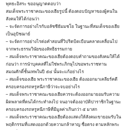
พุทธะอิสระ ขออนุญาตตอบว่า
สมเด็จพระราชาคณะของเฮียรูปนี้ ต้องตอบปัญหาของผู้คนใน
สังคมให้ได้ก่อนว่า
– จะจัดการอย่างไรกับอลัชชีธัมมชโย ในฐานะที่สมเด็จของเฮีย
เป็นอุปัชฌาย์
– จะจัดการอย่างไรต่อคำสอนที่วิปริตบิดเบือนคลาดเคลื่อนไป
จากพระธรรมวินัยของลัทธิธรรมกาย
– สมเด็จพระราชาคณะของเฮียต้องตอบคำถามของสังคมให้ได้
ก่อนว่า การนำบุคคลที่ไม่ใช่พระภิกษุไปขอพระราชทาน
สมณศักดิ์ชั้นเทพในปี ๕๔ นั้นจะแก้อย่างไร
– สมเด็จของเฮีย พระราชาคณะของเฮีย ต้องออกมาเคลียร์คดี
ครอบครองรถหรูหนีภาษีว่าจะจบอย่างไร
– สมเด็จพระราชาคณะของเฮียควรจะต้องออกมายอมรับความ
ผิดพลาดที่ตนได้กระทำลงไป จนอาจต้องอาบัติปาราชิกในฐานะ
ครอบครองรถหรูหนีภาษีที่มีมูลค่าเกินกว่า ๕ มาสก
– สมเด็จพระราชาคณะของเฮียต้องแสดงให้สังคมเขายอมรับใน
พฤติกรรมที่แสดงออกด้วยความกล้าหาญ ซื่อตรง ตามหลักพระ