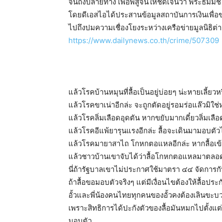
จนถึงปลายทาง เพื่อพิสูจน์ให้ชัดเจนว่า พระธัม
โดยดีเอสไอได้ประสานข้อมูลสถาบันการเงินเพื่อ
ไปถึงปมความเชื่องโยงระหว่างเครือข่ายมูลนิธิต่
https://www.dailynews.co.th/crime/507309
แล้วโรคบ้านหมุนที่ลื้อเป็นอยู่บ่อยๆ น่ะหายเลี้ยวห
แล้วโรคขาเน่าอีกล่ะ จะถูกตัดอยู่รอมร่อแล๊วมิใช่
แล้วโรคลิ่มเลือดอุดตัน หากขยับมากเดี๋ยวลิ่มเลือดว
แล้วโรคอีแพ้ยารุนแรงอีกล่ะ ลื้อจะเดินมามอบตัว
แล้วโรคมายาสาไถ โกหกตอแหลอีกล่ะ หากลื้อเข
แล้วชาวบ้านเขาจับได้ว่าลื้อโกหกตอแหลมาตลอด ล
นี่ถ้ารัฐบาลเขาไม่ประกาศใช้มาตรา ๔๔ จัดการกั
ถ้าลื้อขอมอบตัวจริงๆ แต่มีเงื่อนไขต้องให้ลื้อประก
อั้วและพี่น้องคนไทยทุกคนของอั้วคงต้องเลินขะบว
เพราะสิทธิการได้ปะกังตัวของลื้อมันหมกไปตั้งแต
มอบตัว