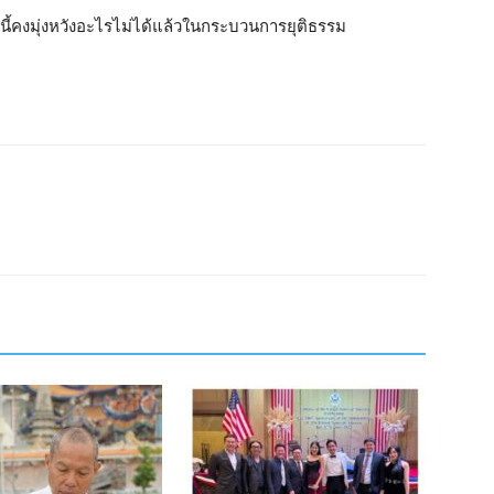
เทศนี้คงมุ่งหวังอะไรไม่ได้แล้วในกระบวนการยุติธรรม