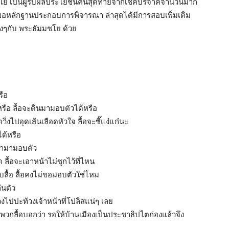
มชโย เป็นผู้รับผลประโยชน์คนสุดท้ายจากเช็คบริจาคจำนวนมาก
ขอหลักฐานประกอบการพิจารณา ล่าสุดได้มีการสอบเพิ่มเติม
างๆกับ พระธัมมชโย ด้วย
รือ
หรือ ลื้อจะดินมามอบตัวได้หรือ
ิ่งไปอุดเส้นเลือดหัวใจ ลื้อจะซี๊แง๋แก๋นะ
ได้หรือ
้ามามอบตัว
ื้อจะเอาหน้าไม่ซุกไว้ที่ไหน
บลื้อ ลื้อคงไม่ขอมอบตัวใช่ไหม
ันตัว
งไปปะท้วงเจ้าหน้าที่โปลิสแน่ๆ เลย
่พวกลื้อบอกว่า รอให้บ้านเมืองเป็นประชาธิปไตก่องแล้วจึง