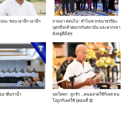
บนะ ชอบ เอาอีก เอาอีก
ถามมา ตอบไป : ทำไมพวกธนาธรปิยะ
บุตรถึงกล้าต่อกรกับสถาบัน และพวกเขา
ยังอยู่ดีมีสุข
่เอาตีนราน้ำ
บทโศลก : ลูกรัก …คนฉลาดใช้กิเลส คน
โง่ถูกกิเลสใช้ (ตอนที่ 2)