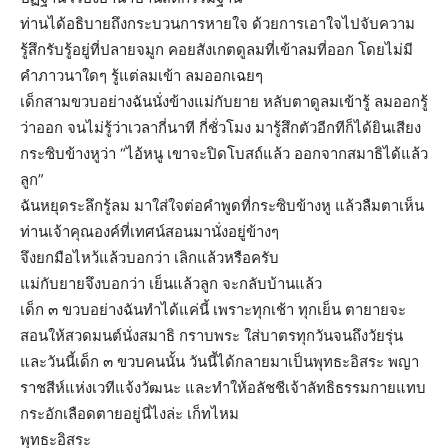
ท่านได้อธิบายถึงกระบวนการหายใจ ด้วยการเอาใจไปจับความ
รู้สึกรับรู้อยู่ที่ปลายจมูก คอยสังเกตดูลมที่เข้าลมที่ออก โดยไม่มี
คำภาวนาใดๆ รู้แต่ลมเข้า ลมออกเฉยๆ
เด็กสามขวบอย่างฉันนั่งข้างแม่กับยาย หลับตาดูลมเข้ารู้ ลมออกรู้
ว่าออก จนไม่รู้ว่าเวลากี่นาที กี่ชั่วโมง มารู้สึกตัวอีกทีก็ได้ยินเสียง
กระซิบข้างหูว่า “ไอ้หนู เขาจะปิดโบสถ์แล้ว ออกจากสมาธิได้แล้ว
ลูก”
ฉันหยุดระลึกรู้ลม มาใส่ใจต่อคำพูดที่กระซิบข้างหู แล้วลืมตาเห็น
ท่านเจ้าคุณองค์ที่เทศน์สอนมานั่งอยู่ข้างๆ
จึงยกมือไหว้แล้วบอกว่า เลิกแล้วหรือครับ
แม่กับยายจึงบอกว่า เย็นแล้วลูก จะกลับบ้านแล้ว
เด็ก ๓ ขวบอย่างฉันทำได้แค่นี้ เพราะทุกเช้า ทุกเย็น ตายายจะ
สอนให้สวดมนต์นั่งสมาธิ กราบพระ ใส่บาตรทุกวันจนถึงวัยรุ่น
และวันนี้เด็ก ๓ ขวบคนนั้น วันนี้ได้กลายมาเป็นพุทธะอิสระ พญา
ราชสีห์แห่งเวทีแจ้งวัฒนะ และทำให้อลัชชีเจ้าลัทธิธรรมกายแทบ
กระอักเลือดตายอยู่นี่ไงล่ะ เก็ทไหม
พุทธะอิสระ