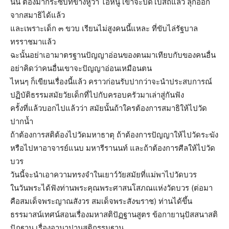
นั้น ต้องมากระซิบที่ข้างหูว่า ไอ้หนู เขาจะปิดโบสถ์แล้ว ลุกออก
จากสมาธิได้แล้ว
และเพราะเด็ก ๓ ขวบ เรียนไม่สูงคนนี้แหละ ที่ขับไล่รัฐบาล
ทรราชมาแล้ว
ฉะนั้นอย่าเอามาตรฐานปัญญาอ่อนของตนมาเทียบกับของคนอื่น
อย่าคิดว่าคนอื่นเขาจะปัญญาอ่อนเหมือนตน
ไหนๆ ก็เขียนเรื่องนี้แล้ว คราวก่อนรับปากว่าจะนำประสบการณ์
ปฏิบัติธรรมสมัยวัยเด็กที่ไปกับครอบครัวมาเล่าสู่กันฟัง
ครั้งที่แล้วบอกไปแล้วว่า สมัยนั้นถ้าใครต้องการสมาธิให้ไปวัด
ปากน้ำ
ถ้าต้องการสติต้องไปวัดมหาธาตุ ถ้าต้องการปัญญาให้ไปวัดระฆัง
หรือไปหาอาจารย์แนบ มหารีรานนท์ และถ้าต้องการศีลให้ไปวัด
บวร
วันนี้จะนำเอาความทรงจำในเยาว์วัยสมัยที่แม่พาไปวัดบวร
ในวันพระได้ฟังท่านพระคุณพระศาสนโสภณแห่งวัดบวร (ต่อมา
คือสมเด็จพระญาณสังวร สมเด็จพระสังฆราช) ท่านได้ขึ้น
ธรรมาสน์เทศน์สอนเรื่องมหาสติปัฏฐานสูตร ข้อกายานุปัสสนาสติ
ปัฏฐาน เรื่องอานาปานสติกรรมฐาน