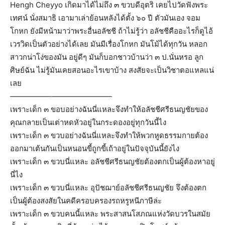
Hengh Cheyyo เกิดมาได้ไม่ถึง ๓ ขวบดีอุตริ เคยไปวัดฟังพระ
เทศน์ นั่งสมาธิ เอามาเล่าย้อนหลังได้ตั้ง ๖๐ ปี ตัวมันเอง จอม
โกหก ยังมีหน้ามาว่าพระอื่นอลัชชี ถ้าไม่รู้ว่า อลัชชีคืออะไรก็ดูไอ้
เวรวิดเป็นตัวอย่างได้เลย มันมีเรื่องโกหก มันโม้ได้ทุกวัน หลอก
สาวกน่าโง่ของมัน อยู่ดีๆ มันก็บอกชาวบ้านว่า ๓ ป.นั่นหรอ ลูก
ศิษย์ฉัน ไม่รู้มันเคยสอนอะไรเขาบ้าง สงสัยจะเป็นวิชาตอแหลแน่
เลย
—————–
————————
เพราะเด็ก ๓ ขอบอย่างฉันนี่แหละจึงทำให้อลัชชีศรีธนญชัยของ
คุณกลายเป็นเต่าหดหัวอยู่ในกระดองอยู่ทุกวันนี้ไง
เพราะเด็ก ๓ ขวบอย่างฉันนี่แหละจึงทำให้พวกหูดธรรมกายต้อง
ออกมาเต้นกันเป็นหนอนขี้ถูกขี้เถ้าอยู่ในปัจจุบันนี้ยังไง
เพราะเด็ก ๓ ขวบนี่แหละ อลัชชีศรีธนญชัยต้องตกเป็นผู้ต้องหาอยู่
นี่ไง
เพราะเด็ก ๓ ขวบนี่แหละ อุปัชฌาย์อลัชชีศรีธนญชัย จึงต้องตก
เป็นผู้ต้องสงสัยในคดีครอบครองรถหรูหนีภาษีล่ะ
เพราะเด็ก ๓ ขวบคนนี้แหละ พระสาสนโสภณแห่งวัดบวรในสมัย