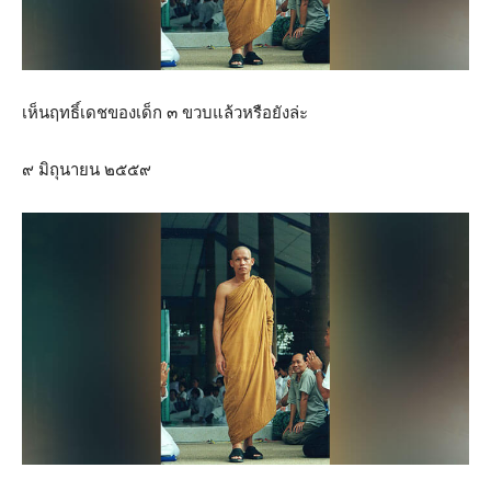
เห็นฤทธิ์เดชของเด็ก ๓ ขวบแล้วหรือยังล่ะ
๙ มิถุนายน ๒๕๕๙