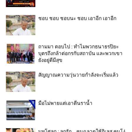
ชอบ ชอบ ชอบนะ ชอบ เอาอีก เอาอีก
ถามมา ตอบไป : ทำไมพวกธนาธรปิยะ
บุตรถึงกล้าต่อกรกับสถาบัน และพวกเขา
ยังอยู่ดีมีสุข
สัญญาณความวุ่นวายกำลังจะเริ่มแล้ว
มือไม่พายแต่เอาตีนราน้ำ
บทโศลก : ลูกรัก …คนฉลาดใช้กิเลส คนโง่