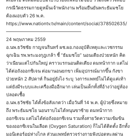
กรณีวัดธรรมกายดูหมิ่นเจ้าพนักงาน พร้อมยืนยันพระธัมมชโย
ต้องมอบตัว 26 พ.ค.
https://www.nationtv.tv/main/content/social/378502635/
————————————————–
24 พฤษภาคม 2559
อ.นพ.ธวัชชัย กาญจนรินทร์ ผช.ผอ.กองอุบัติเหตุและเวชกรรม
ฉุกเฉิน รพ.พระมงกุฎเกล้า ชี้ “ธัมมชโย” นอนเตียงป่วยหนัก คิด
ว่าเนียนแต่ไปกันใหญ่ คราวแรกนอนติดเตียง ดมหน้ากาก แต่ไม่
ได้ต่อถังออกซิเจน ต่อมานอนยกขา เพิ่มอุปกรณ์มากขึ้น กังขา
ป่วยหนัก 2 สัปดาห์ กินอยู่ยังไง ระบุ วงการแพทย์ไม่ได้ดูแค่เท้า
แต่ยังมีระบบและเครื่องมืออีกมาก เล่นเป็นเด็กทั้งที่อ้างว่าอยู่ห้อง
ปลอดเชื้อ
อ.นพ.ธวัชชัย ได้ตั้งข้อสังเกตว่า เมื่อวันที่ 14 พ.ค. ผู้ป่วยซึ่งหมาย
ถึง พระธัมมชโย นอนราบไม่ได้หนุนขาซ้าย ดมหน้ากาก
ออกซิเจน แต่ไม่ได้ต่อถังออกซิเจน รวมทั้งสายวัดความเข้มข้น
ของออกซิเจนในเลือด (Oxygen Saturation) ก็ไม่ได้ติดตั้ง อีกทั้ง
มอนิเตอร์อยู่ห่างไกล ส่วนแพทย์ตรวจร่างกายฟังปอดทะลุผ่าน