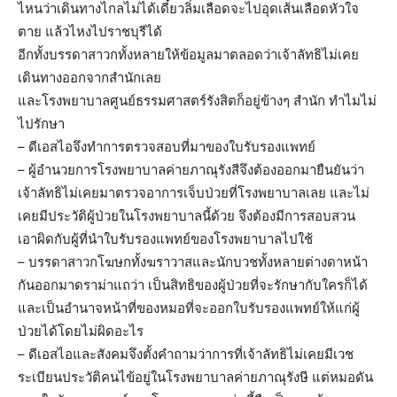
ไหนว่าเดินทางไกลไม่ได้เดี๋ยวลิ่มเลือดจะไปอุดเส้นเลือดหัวใจ
ตาย แล้วไหงไปราชบุรีได้
อีกทั้งบรรดาสาวกทั้งหลายให้ข้อมูลมาตลอดว่าเจ้าลัทธิไม่เคย
เดินทางออกจากสำนักเลย
และโรงพยาบาลศูนย์ธรรมศาสตร์รังสิตก็อยู่ข้างๆ สำนัก ทำไมไม่
ไปรักษา
– ดีเอสไอจึงทำการตรวจสอบที่มาของใบรับรองแพทย์
– ผู้อำนวยการโรงพยาบาลค่ายภาณุรังสีจึงต้องออกมายืนยันว่า
เจ้าลัทธิไม่เคยมาตรวจอาการเจ็บป่วยที่โรงพยาบาลเลย และไม่
เคยมีประวัติผู้ป่วยในโรงพยาบาลนี้ด้วย จึงต้องมีการสอบสวน
เอาผิดกับผู้ที่นำใบรับรองแพทย์ของโรงพยาบาลไปใช้
– บรรดาสาวกโฆษกทั้งฆราวาสและนักบวชทั้งหลายต่างดาหน้า
กันออกมาดราม่าแถว่า เป็นสิทธิของผู้ป่วยที่จะรักษากับใครก็ได้
และเป็นอำนาจหน้าที่ของหมอที่จะออกใบรับรองแพทย์ให้แก่ผู้
ป่วยได้โดยไม่ผิดอะไร
– ดีเอสไอและสังคมจึงตั้งคำถามว่าการที่เจ้าลัทธิไม่เคยมีเวช
ระเบียนประวัติคนไข้อยู่ในโรงพยาบาลค่ายภาณุรังษี แต่หมอดัน