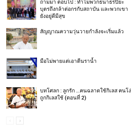
ถามมา ตอบไป : ทำไมพวกธนาธรปิยะ
บุตรถึงกล้าต่อกรกับสถาบัน และพวกเขา
ยังอยู่ดีมีสุข
สัญญาณความวุ่นวายกำลังจะเริ่มแล้ว
มือไม่พายแต่เอาตีนราน้ำ
บทโศลก : ลูกรัก …คนฉลาดใช้กิเลส คนโง่
ถูกกิเลสใช้ (ตอนที่ 2)