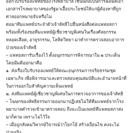
ออกใบรับรองแพทย์ของโรงพยาบาล เช่นนี้ถือเป็นการฉ้อฉลเอา
เอกสารโรงพยาบาลของรัฐมาเอื้อประโยชน์ให้แก่ผู้ต้องหาที่ถูก
ศาลออกหมายจับหรือไม่
ต่อมาทีมแพทย์ประจำตัวเจ้าลัทธิไปยื่นหนังสือต่อแพทยสภา
พร้อมทั้งร้องขอทีมแพทย์ผู้เชี่ยวชาญพิเศษในเรื่องศัลยกรรม
หลอดเลือด, อายุรกรรม, โลหิตวิทยา มาทำการตรวจสอบอาการ
ป่วยของเจ้าลัทธิ
– แพทยสภารับเรื่องไว้ ตั้งอนุกรรมการพิจารณาใน ๒ ประเด็น
โดยมีมติออกมาคือ
๑. ส่งเรื่องใบรับรองแพทย์ให้คณะอนุกรรมการจริยธรรมชุด
เฉพาะกิจ เพื่อพิจารณาและตรวจสอบคุณสมบัติและอำนาจหน้าที่
ในการออกใบสำคัญความเห็นแพทย์
๒. ส่งทีมแพทย์ผู้เชี่ยวชาญพิเศษในการตรวจอาการของเจ้าลัทธิ
– โฆษกของลัทธิธรรมกายออกมาปฏิเสธไม่ให้ทีมแพทย์จากโรง
พยาบาลตำรวจเข้ามาตรวจสอบ ถึงจะเป็นแพทย์ที่แพทยสภาส่ง
มาก็ตาม เพราะไม่ไว้ใจ
– เมื่อถูกสังคมวิพากษ์วิจารณ์ว่าโยกโย้ สร้างเงื่อนไข คงจะไม่
ป่วยจริง