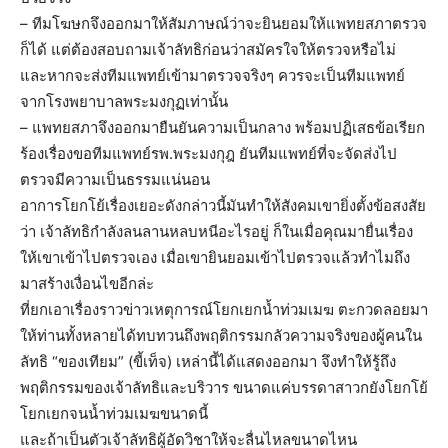
– ทีมโฆษกจึงออกมาให้สัมภาษณ์ว่าจะยินยอมให้แพทยสภาตรวจ
ก็ได้ แต่ต้องสอบถามเจ้าลัทธิก่อนว่าสมัครใจให้ตรวจหรือไม่
และหากจะส่งทีมแพทย์เข้ามาตรวจจริงๆ ควรจะเป็นทีมแพทย์
จากโรงพยาบาลพระมงกุฏเท่านั้น
– แพทยสภาจึงออกมายืนยันความเป็นกลาง พร้อมปฏิเสธข้อเรียก
ร้องเรื่องขอทีมแพทย์รพ.พระมงกุฎ ยันทีมแพทย์ที่จะจัดส่งไป
ตรวจมีความเป็นธรรมแน่นอน
อาการโยกโย้เรื่องเยอะดังกล่าวนี้มันทำให้สังคมเขายิ่งตั้งข้อสงสัย
ว่า เจ้าลัทธิกำลังลนลานหลบหนีอะไรอยู่ ก็ในเมื่อคุณมายื่นเรื่อง
ให้เขาเข้าไปตรวจเอง เมื่อเขายินยอมเข้าไปตรวจแล้วทำไมถึง
มาสร้างเงื่อนไขอีกล่ะ
ที่ยกเอาเรื่องราวข่าวเหตุการณ์โยกเยกน้ำท่วมเมฆ ตะกวดลอยมา
ให้ท่านทั้งหลายได้ทบทวนถึงพฤติกรรมกลัวความจริงของผู้คนใน
ลัทธิ “ของเทียม” (ขี้เท็จ) เหล่านี้ได้แสดงออกมา จึงทำให้รู้ถึง
พฤติกรรมของเจ้าลัทธิและบริวาร ขนาดแค่บรรดาสาวกยังโยกโย้
โยกเยกจนน้ำท่วมเมฆขนาดนี้
และถ้าเป็นตัวเจ้าลัทธิผู้อัดวิชาให้จะลื่นไหลขนาดไหน