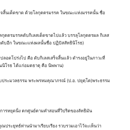
ร็จสิ้นเด็ดขาด ด้วยโลกุตตรมรรค ในขณะแห่งมรรคนั้น ชื่อ
ัยโลกุตตรมรรคดับกิเลสเด็ดขาดไปแล้ว บรรลุโลกุตตรผล กิเลส
ับอีก ในขณะแห่งผลนั้นชื่อ ปฏิปัสสัทธินิโรธ)
ลอดโปร่งไป คือ ดับกิเลสเสร็จสิ้นแล้ว ดำรงอยู่ในภาวะที่
รณนิโรธ ได้แก่อมตธาตุ คือ นิพพาน)
บับประมวลธรรม พระพรหมคุณาภรณ์ (ป.อ. ปยุตฺโต)พระธรรม
ือ การหยุดนิ่ง ตกศูนย์ตามคำสอนที่วิปริตของลัทธิมัน
ุณประยุทธ์ท่านนำมาเรียบเรียง รวบรวมเอาไว้จะเห็นว่า