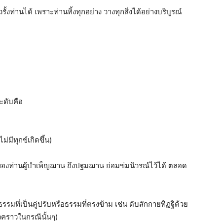
้งท่านได้ เพราะท่านทิ้งทุกอย่าง วางทุกสิ่งได้อย่างบริบูรณ์
ระดับคือ
มีทุกข์เกิดขึ้น)
ลสของท่านผู้บำเพ็ญฌาน ถึงปฐมฌาน ย่อมข่มนิวรณ์ไว้ได้ ตลอด
ธรรมที่เป็นคู่ปรับหรือธรรมที่ตรงข้าม เช่น ดับสักกายทิฏฐิด้วย
วคราวในกรณีนั้นๆ)