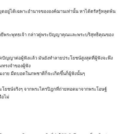
่งหยุดอยู่ได้เฉพาะอำนาจขององค์ฌานเท่านั้น หาได้ตรัสรู้หลุดพ้น
ันย่ำยีพระพุทธเจ้า กล่าวตู่พระปัญญาคุณและพระบริสุทธิคุณของ
ปัญญาต่อผู้ฟังแล้ว มันยังทำลายประโยชน์สูงสุดที่ผู้ฟังจะพึง
มทรงจำของผู้ฟัง
มงาย มืดบอดในภพชาติก็จะเกิดขึ้นก็ผู้ฟังนั้นๆ
้ประโยชน์จริงๆ จากพระไตรปิฎกที่ถ่ายทอดมาจากพระโอษฐ์
ือไม่