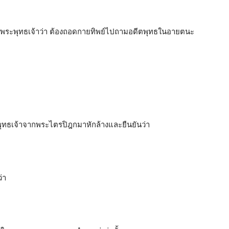
วงพระพุทธเจ้าว่า ต้องถอดกายทิพย์ไปถามอดีตพุทธในอายตนะ
พุทธเจ้าจากพระไตรปิฎกมาหักล้างและยืนยันว่า
่า