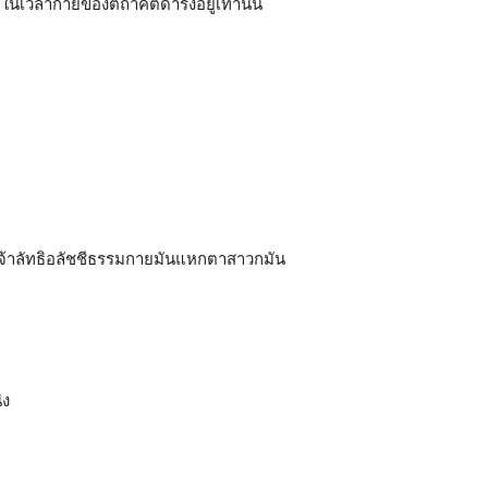
ในเวลากายของตถาคตดำรงอยู่เท่านั้น
เจ้าลัทธิอลัชชีธรรมกายมันแหกตาสาวกมัน
่ง