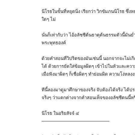
นิโรธในขั้นที่หยุดนิ่ง เรียกว่า วิกขัมภนนิโรธ ซึ
ใดๆ ไม่
นั่นก็เท่ากับว่า ไอ้อลัชชีต้นธาตุต้นธรรมตัวนี้ม
พระพุทธองค์
ด้วยคำสอนที่วิปริตของมันเช่นนี้ นอกจากจะไม่เกิด
ได้ ด้วยการยัดใส่ข้อมูลผิดๆ เข้าไปในหัวและควา
เมื่อฟังมาผิดๆ ก็เชื่อผิดๆ ทำย่อมผิด ความโง่หลงง
ทีนี้ลองมาดูมาศึกษาของจริง จับต้องได้จริง ได
จริงๆ ว่าแตกต่างจากคำสอนเท็จของอลัชชีตนนี้หร
นิโรธ ในอริยสัจจ์ ๔
———————————————