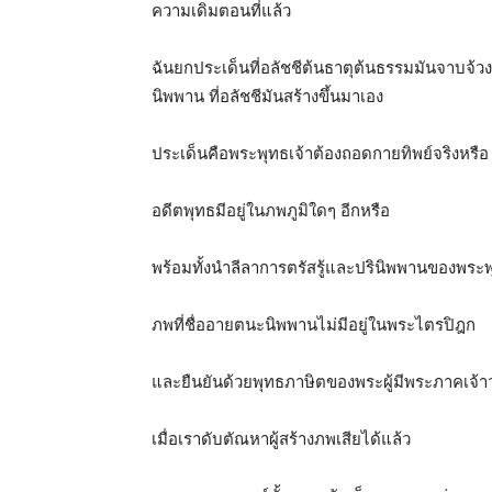
ความเดิมตอนที่แล้ว
ฉันยกประเด็นที่อลัชชีต้นธาตุต้นธรรมมันจาบจ้
นิพพาน ที่อลัชชีมันสร้างขึ้นมาเอง
ประเด็นคือพระพุทธเจ้าต้องถอดกายทิพย์จริงหรือ
อดีตพุทธมีอยู่ในภพภูมิใดๆ อีกหรือ
พร้อมทั้งนำลีลาการตรัสรู้และปรินิพพานของพระ
ภพที่ชื่ออายตนะนิพพานไม่มีอยู่ในพระไตรปิฎก
และยืนยันด้วยพุทธภาษิตของพระผู้มีพระภาคเจ้าว
เมื่อเราดับตัณหาผู้สร้างภพเสียได้แล้ว