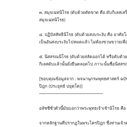
๓. สมุจเฉทนิโรธ (ดับด้วยตัดขาด คือ ดับกิเลสเส
สมุจเฉทนิโรธ)
๔. ปฏิปัสสัทธินิโรธ (ดับด้วยสงบระงับ คือ อาศ
เป็นอันสงบระงับไปหมดแล้ว ไม่ต้องขวนขวายเพื่อด
๕. นิสสรณนิโรธ (ดับด้วยสลัดออกได้ หรือดับด้วยป
กิเลสดับแล้วนั้นยั่งยืนตลอดไป ภาวะนั้นชื่อนิสส
[ขอบคุณข้อมูลจาก : พจนานุกรมพุทธศาสตร์ ฉ
ปิฎก (ประยุทธ์ ปยุตฺโต)]
———————————————
อลัชชีชั่วตัวนี้มันบอกว่าพระพุทธเจ้าเข้านิโรธ ค
จากหลักฐานที่ปรากฏในพระไตรปิฎก ซึ่งท่านเจ้าค