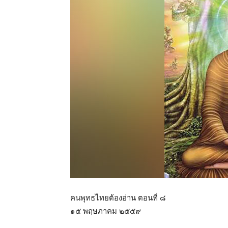
คนพุทธไทยต้องอ่าน ตอนที่ ๘
๑๕ พฤษภาคม ๒๕๕๙