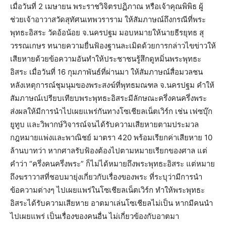
เมื่อวันที่ 2 เมษายน พระราชวิจิตรปฏิภาณ หรือเจ้าคุณพิพิธ ผู้
ช่วยเจ้าอาวาสวัดสุทัศนเทพวราราม ให้สัมภาษณ์ถึงกรณีที่พระ
พุทธะอิสระ วัดอ้อน้อย จ.นครปฐม มอบหมายให้นายธีรยุทธ สุ
วรรณเกษร ทนายความยื่นฟ้องฐานละเมิดด้วยการกล่าวไขข่าวให้
เสียหายด้วยข้อความอันทำให้ประชาชนรู้สึกดูหมิ่นพระพุทธะ
อิสระ เมื่อวันที่ 16 กุมภาพันธ์ที่ผ่านมา ให้สัมภาษณ์สื่อมวลชน
หลังเหตุการณ์ชุมนุมของพระสงฆ์ที่พุทธมณฑล จ.นครปฐม คำให้
สัมภาษณ์เปรียบเทียบพระพุทธะอิสระมีลักษณะครึ่งคนครึ่งพระ
ส่งผลให้มีการนำไปเผยแพร่กันทางโซเชียลเน็ตเวิร์ก เช่น เฟซบุ๊ก
ยูทูบ และวิพากษ์วิจารณ์จนได้รับความเสียหายตามประมวล
กฎหมายแพ่งและพาณิชย์ มาตรา 420 พร้อมเรียกค่าเสียหาย 10
ล้านบาทว่า หากศาลรับฟ้องต้องไปตามหมายเรียกของศาล แต่
คำว่า “ครึ่งคนครึ่งพระ” ก็ไม่ได้หมายถึงพระพุทธะอิสระ แต่หมาย
ถึงฆราวาสที่ชอบมายุ่งเกี่ยวกับเรื่องของพระ ที่ระบุว่ามีการนำ
ข้อความต่างๆ ไปเผยแพร่ในโซเชียลเน็ตเวิร์ก ทำให้พระพุทธะ
อิสระได้รับความเสียหาย อาตมาเล่นโซเชียลไม่เป็น หากมีคนนำ
ไปเผยแพร่ เป็นเรื่องของคนอื่น ไม่เกี่ยวข้องกับอาตมา