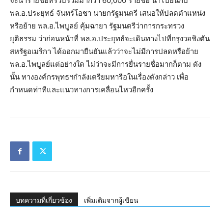
จะนำรายชื่อที่รวบรวมมากว่า 60,000 รายชื่อ นำไปยื่นกับ
พล.อ.ประยุทธ์ จันทร์โอชา นายกรัฐมนตรี เสนอให้ปลดตำแหน่ง
หรือย้าย พล.อ.ไพบูลย์ คุ้มฉายา รัฐมนตรีว่าการกระทรวง
ยุติธรรม ว่าก่อนหน้าที่ พล.อ.ประยุทธ์จะเดินทางไปที่กรุงวอชิงตัน
สหรัฐอเมริกา ได้ออกมายืนยันแล้วว่าจะไม่มีการปลดหรือย้าย
พล.อ.ไพบูลย์แต่อย่างใด ไม่ว่าจะมีการยื่นรายชื่อมากก็ตาม ดัง
นั้น ทางองค์กรพุทธฯกำลังเตรียมหารือในเรื่องดังกล่าว เพื่อ
กำหนดท่าทีและแนวทางการเคลื่อนไหวอีกครั้ง
บทความที่เกี่ยวข้อง
เพิ่มเติมจากผู้เขียน