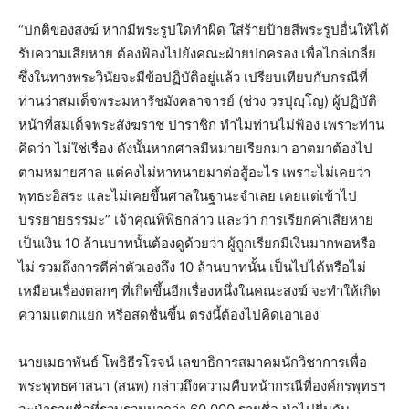
“ปกติของสงฆ์ หากมีพระรูปใดทำผิด ใส่ร้ายป้ายสีพระรูปอื่นให้ได้
รับความเสียหาย ต้องฟ้องไปยังคณะฝ่ายปกครอง เพื่อไกล่เกลี่ย
ซึ่งในทางพระวินัยจะมีข้อปฏิบัติอยู่แล้ว เปรียบเทียบกับกรณีที่
ท่านว่าสมเด็จพระมหารัชมังคลาจารย์ (ช่วง วรปุญฺโญ) ผู้ปฏิบัติ
หน้าที่สมเด็จพระสังฆราช ปาราชิก ทำไมท่านไม่ฟ้อง เพราะท่าน
คิดว่า ไม่ใช่เรื่อง ดังนั้นหากศาลมีหมายเรียกมา อาตมาต้องไป
ตามหมายศาล แต่คงไม่หาทนายมาต่อสู้อะไร เพราะไม่เคยว่า
พุทธะอิสระ และไม่เคยขึ้นศาลในฐานะจำเลย เคยแต่เข้าไป
บรรยายธรรมะ” เจ้าคุณพิพิธกล่าว และว่า การเรียกค่าเสียหาย
เป็นเงิน 10 ล้านบาทนั้นต้องดูด้วยว่า ผู้ถูกเรียกมีเงินมากพอหรือ
ไม่ รวมถึงการตีค่าตัวเองถึง 10 ล้านบาทนั้น เป็นไปได้หรือไม่
เหมือนเรื่องตลกๆ ที่เกิดขึ้นอีกเรื่องหนึ่งในคณะสงฆ์ จะทำให้เกิด
ความแตกแยก หรือสดชื่นขึ้น ตรงนี้ต้องไปคิดเอาเอง
นายเมธาพันธ์ โพธิธีรโรจน์ เลขาธิการสมาคมนักวิชาการเพื่อ
พระพุทธศาสนา (สนพ) กล่าวถึงความคืบหน้ากรณีที่องค์กรพุทธฯ