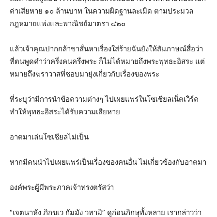
ค่าเสียหาย ๑๐ ล้านบาท ในความผิดฐานละเมิด ตามประมวล
กฎหมายแพ่งและพาณิชย์มาตรา ๔๒๐
แล้วเจ้าคุณปากกล้าขาสั่นหาเรื่องใส่ร้ายฉันยังให้สัมภาษณ์สื่อว่า
ที่ตนพูดคำว่าครึ่งคนครึ่งพระ ก็ไม่ได้หมายถึงพระพุทธะอิสระ แต่
หมายถึงฆราวาสที่ชอบมายุ่งเกี่ยวกับเรื่องของพระ
ที่ระบุว่ามีการนำข้อความต่างๆ ไปเผยแพร่ในโซเชียลเน็ตเวิร์ค
ทำให้พุทธะอิสระได้รับความเสียหาย
อาตมาเล่นโซเชียลไม่เป็น
หากมีคนนำไปเผยแพร่เป็นเรื่องของคนอื่น ไม่เกี่ยวข้องกับอาตมา
องค์พระผู้มีพระภาคเจ้าทรงตรัสว่า
“เจตนาหัง ภิกขเว กัมมัง วทามิ” ดูก่อนภิกษุทั้งหลาย เรากล่าวว่า