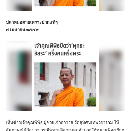
ปลาหมอตายเพราะปากแท้ๆ
๔ เมษายน ๒๕๕๙
เห็นข่าวเจ้าคุณพิพิธ ผู้ช่วยเจ้าอาวาส วัดสุทัศนเทพวราราม ให้
สัมภาษณ์ผู้สื่อข่าว กรณีพุทธะอิสระมอบอำนาจให้ทนายฟ้องเรียก