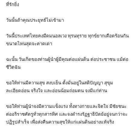
ที่รักยิ่ง
วันนั้นถ้าคุณประยุทธ์ไม่เข้ามา
วันนี้ประเทศไทยคงมืดมนอลเวง ทุรนทุราย ทุกข์ยากเดือดร้อนกัน
ขนาดไหนสุดจะคาดเดา
ฉะนั้น วันเกิดของท่านผู้นำผู้มีคุณต่อแผ่นดิน ต่อประชาชน แม้ต่อ
ชีวิตฉัน
ขอให้ท่านมีความสุข สงบเย็น ตั้งมั่นอยู่ในสติปัญญา สุขุม
ละเอียดอ่อน จริงใจ และอ่อนน้อมถ่อมตน จงมีแก่ท่าน
ขอให้ท่านผู้นำจงมีความแข็งแรง ทั้งทางกายและจิตใจ มีชัยชนะ
ต่ออริราชศัตรูทั่วทุกสารทิศ และจงดำรงรัฏฐาธิปัตย์อยู่จนกว่าจะ
ปฏิรูปสำเร็จ เพื่อส่งคืนความสุขให้แก่แผ่นดินอย่างแท้จริง