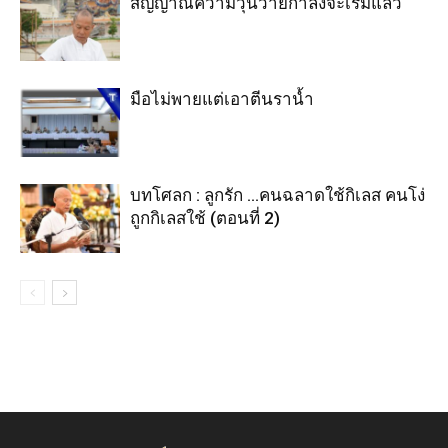
สัญญาณความวุ่นวายกำลังจะเริ่มแล้ว
มือไม่พายแต่เอาตีนราน้ำ
บทโศลก : ลูกรัก …คนฉลาดใช้กิเลส คนโง่
ถูกกิเลสใช้ (ตอนที่ 2)