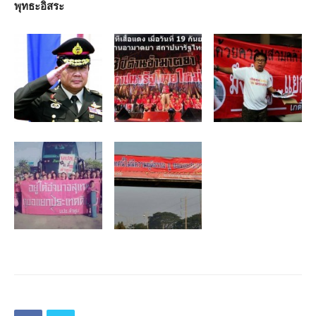
พุทธะอิสระ