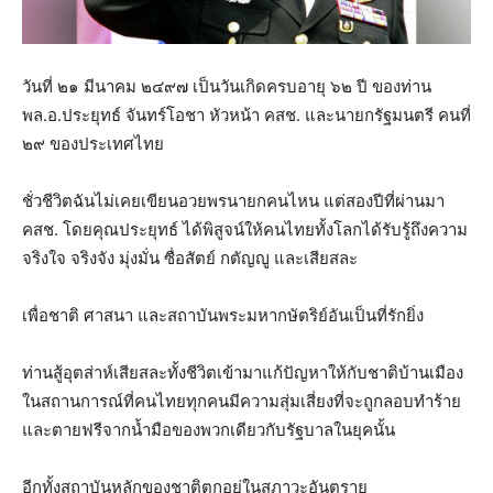
วันที่ ๒๑ มีนาคม ๒๔๙๗ เป็นวันเกิดครบอายุ ๖๒ ปี ของท่าน
พล.อ.ประยุทธ์ จันทร์โอชา หัวหน้า คสช. และนายกรัฐมนตรี คนที่
๒๙ ของประเทศไทย
ชั่วชีวิตฉันไม่เคยเขียนอวยพรนายกคนไหน แต่สองปีที่ผ่านมา
คสช. โดยคุณประยุทธ์ ได้พิสูจน์ให้คนไทยทั้งโลกได้รับรู้ถึงความ
จริงใจ จริงจัง มุ่งมั่น ซื่อสัตย์ กตัญญู และเสียสละ
เพื่อชาติ ศาสนา และสถาบันพระมหากษัตริย์อันเป็นที่รักยิ่ง
ท่านสู้อุตส่าห์เสียสละทั้งชีวิตเข้ามาแก้ปัญหาให้กับชาติบ้านเมือง
ในสถานการณ์ที่คนไทยทุกคนมีความสุ่มเสี่ยงที่จะถูกลอบทำร้าย
และตายฟรีจากน้ำมือของพวกเดียวกับรัฐบาลในยุคนั้น
อีกทั้งสถาบันหลักของชาติตกอยู่ในสภาวะอันตราย