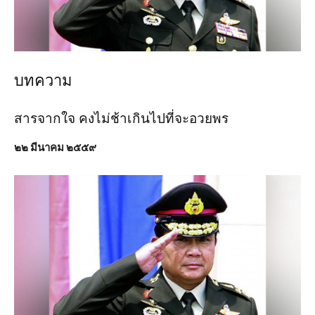
บทความ
สารจากใจ คงไม่ช้าเกินไปที่จะอวยพร
๒๒ มีนาคม ๒๕๕๙