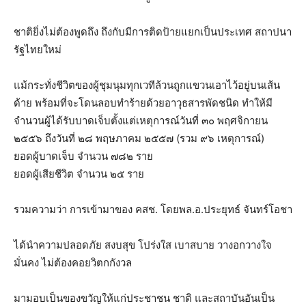
ชาติยิ่งไม่ต้องพูดถึง ถึงกับมีการติดป้ายแยกเป็นประเทศ สถาปนา
รัฐไทยใหม่
แม้กระทั่งชีวิตของผู้ชุมนุมทุกเวทีล้วนถูกแขวนเอาไว้อยู่บนเส้น
ด้าย พร้อมที่จะโดนลอบทำร้ายด้วยอาวุธสารพัดชนิด ทำให้มี
จำนวนผู้ได้รับบาดเจ็บตั้งแต่เหตุการณ์วันที่ ๓๐ พฤศจิกายน
๒๕๕๖ ถึงวันที่ ๒๘ พฤษภาคม ๒๕๕๗ (รวม ๙๖ เหตุการณ์)
ยอดผู้บาดเจ็บ จำนวน ๗๘๒ ราย
ยอดผู้เสียชีวิต จำนวน ๒๕ ราย
รวมความว่า การเข้ามาของ คสช. โดยพล.อ.ประยุทธ์ จันทร์โอชา
ได้นำความปลอดภัย สงบสุข โปร่งใส เบาสบาย วางอกวางใจ
มั่นคง ไม่ต้องคอยวิตกกังวล
มามอบเป็นของขวัญให้แก่ประชาชน ชาติ และสถาบันอันเป็น