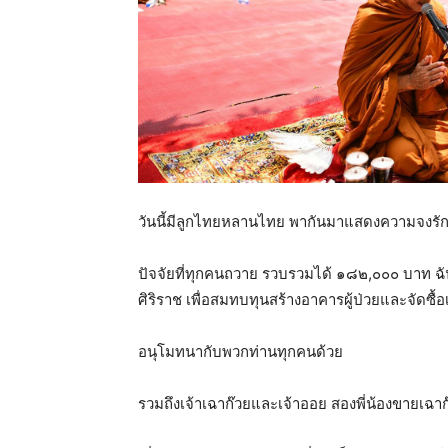
วันนี้มีลูกไทยหลานไทย พากันมาแสดงความจงรักภ
ปัจจัยที่ทุกคนถวาย รวบรวมได้ ๑๘๒,๐๐๐ บาท ฉั
ศิริราช เพื่อสมทบทุนสร้างอาคารผู้ป่วยและจัดซื้อ
อนุโมทนากับพวกท่านทุกคนด้วย
รวมถึงเจ้าเฉาก๊วยและเจ้าออย สองพี่น้องขายเฉาก