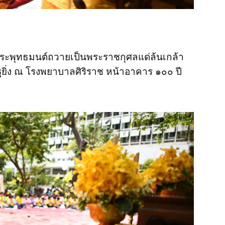
ระพุทธมนต์ถวายเป็นพระราชกุศลแด่ล้นเกล้า
ิฐยิ่ง ณ โรงพยาบาลศิริราช หน้าอาคาร ๑๐๐ ปี