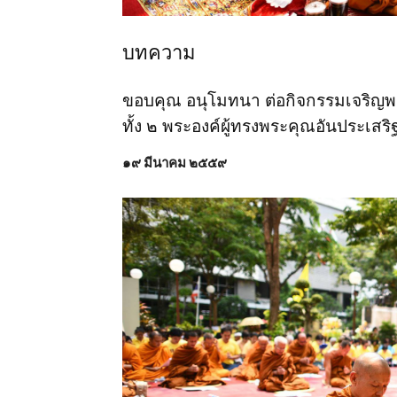
บทความ
ขอบคุณ อนุโมทนา ต่อกิจกรรมเจริญพ
ทั้ง ๒ พระองค์ผู้ทรงพระคุณอันประเสร
๑๙ มีนาคม ๒๕๕๙