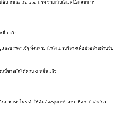
ยให้ฉัน คนละ ๕๐,๐๐๐ บาท รวมเป็นเงิน หนึ่งแสนบาท
มื่นแล้ว
ญ่และบรรดาเจ๊ๆ ทั้งหลาย นำเงินมาบริจาคเพื่อช่วยจ่ายค่าปรับ
นนี้ขายผักได้ครบ ๕ หมื่นแล้ว
่ฉันมากเท่าไหร่ ทำให้ฉันต้องทุ่มเททำงาน เพื่อชาติ ศาสนา