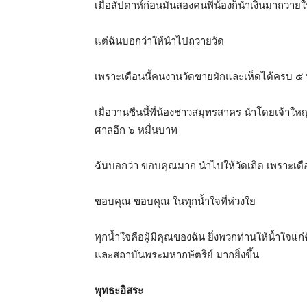
เมื่อสัปดาห์ก่อนมันสองคนพี่น้องก็นำเงินมาถวา
แต่ฉันบอกว่าให้นำไปถวายวัด
เพราะเดือนนี้คนงานวัดขายผักและเห็ดได้ครบ ๕ ห
เมื่อวานซืนนี้พี่น้องชาวสมุทรสาคร นำโดยเจ้าให
ศาลอีก ๖ หมื่นบาท
ฉันบอกว่า ขอบคุณมาก นำไปให้วัดเถิด เพราะเดือ
ขอบคุณ ขอบคุณ ในทุกน้ำใจที่ห่วงใย
ทุกน้ำใจคือผู้มีคุณของฉัน ยิ่งพวกท่านให้น้ำใจแก
และสถาบันพระมหากษัตริย์ มากยิ่งขึ้น
พุทธะอิสระ