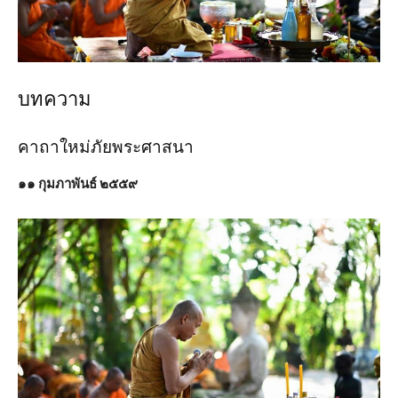
บทความ
คาถาใหม่ภัยพระศาสนา
๑๑ กุมภาพันธ์ ๒๕๕๙