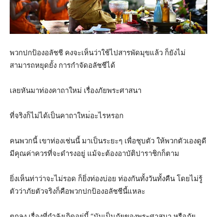
พวกปกป้องอลัชชี คงจะเห็นว่าใช้ไปสารพัดมุขแ
ล้ว ก็ยังไม่
สามารถหยุดยั้ง การกำจัดอลัชชีได้
เลยหันมาท่องคาถาใหม่ เรื่องภัยพระศาสนา
ที่จริงก็ไม่ได้เป็นคาถาใหม
่อะไรหรอก
คนพวกนี้ เขาท่องเช่นนี้ มาเป็นระยะๆ เพื่อชุบตัว ให้พวกตัวเองดูดี
มีคุณค่าควรที่จะดำรงอยู่ แม้จะต้องอาบัติปาราชิกก็ตา
ม
ยิ่งเห็นท่าว่าจะไม่รอด ก็ยิ่งท่องบ่อย ท่องกันทั้งวันทั้งคืน โดยไม่รู้
ตัวว่าภัยตัวจริงก
็คือพวกปกป้องอลัชชีนี้แหละ
ตกลง เรื่องที่กำลังเกิดอยู่นี้ “มันเป็นภัยของพระศาสนา หรือภัย