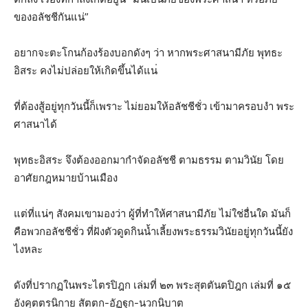
ของอลัชชีกันแน่”
อยากจะตะโกนก้องร้องบอกดังๆ
ว่า หากพระศาสนามีภัย พุทธะ
อิสระ คงไม่ปล่อยให้เกิดขึ้นได้แน
ที่ต้องสู้อยู่ทุกวันนี้ก็เ
พราะ ไม่ยอมให้อลัชชีชั่ว เข้ามาครอบงำ พระ
ศาสนาได้
พุทธะอิสระ จึงต้องออกมากำจัดอลัชชี ตามธรรม ตามวินัย โดย
อาศัยกฎหมายบ้านเมือง
แต่ที่แน่ๆ สังคมเขามองว่า ผู้ที่ทำให้ศาสนามีภัย ไม่ใช่อื่นใด มันก็
คือพวกอลัชชีชั่ว ที่ฝังตัวดูดกินน้ำเลี้ยงพร
ะธรรมวินัยอยู่ทุกวันนี้ยัง
ไงหละ
ดังที่ปรากฏในพระไตรปิฎก เล่มที่ ๒๓ พระสุตตันตปิฎก เล่มที่ ๑๕
อังคุตตรนิกาย สัตตก-อัฏฐก-นวกนิบาต