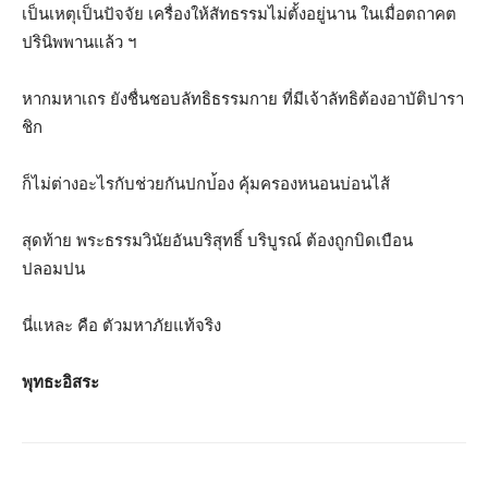
เป็นเหตุเป็นปัจจัย เครื่องให้สัทธรรมไม่ตั้งอย
ู่นาน ในเมื่อตถาคต
ปรินิพพานแล้ว ฯ
หากมหาเถร ยังชื่นชอบลัทธิธรรมกาย ที่มีเจ้าลัทธิต้องอาบัติปา
รา
ชิก
ก็ไม่ต่างอะไรกับช่วยกันปกป
้อง คุ้มครองหนอนบ่อนไส้
สุดท้าย พระธรรมวินัยอันบริสุทธิ์ บริบูรณ์ ต้องถูกบิดเบือน
ปลอมปน
นี่แหละ คือ ตัวมหาภัยแท้จริง
พุทธะอิสระ