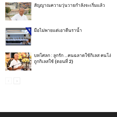
สัญญาณความวุ่นวายกำลังจะเริ่มแล้ว
มือไม่พายแต่เอาตีนราน้ำ
บทโศลก : ลูกรัก …คนฉลาดใช้กิเลส คนโง่
ถูกกิเลสใช้ (ตอนที่ 2)