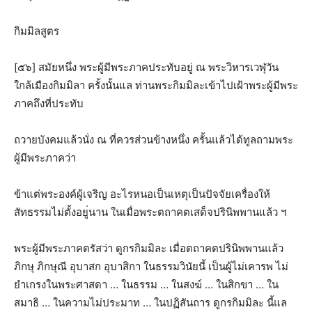
กิมมิลสูตร
[๕๖] สมัยหนึ่ง พระผู้มีพระภาคประทับอยู่ ณ พระวิหารเวฬุวัน
ใกล้เมืองกิมมิลา ครั้งนั้นแล ท่านพระกิมมิละเข้าไปเฝ้าพร
ะผู้มีพระ
ภาคถึงที่ประทับ
ถวายบังคมแล้วนั่ง ณ ที่ควรส่วนข้างหนึ่ง ครั้นแล้วได้ทูลถามพระ
ผู้มี
พระภาคว่า
ข้าแต่พระองค์ผู้เจริญ อะไรหนอเป็นเหตุเป็นปัจจัยเ
ครื่องให้
สัทธรรมไม่ตั้งอยู
่นาน ในเมื่อพระตถาคตเสด็จปรินิพ
พานแล้ว ฯ
พระผู้มีพระภาคตรัสว่า ดูกรกิมมิละ เมื่อตถาคตปรินิพพานแล้ว
ภิกษุ ภิกษุณี อุบาสก อุบาสิกา ในธรรมวินัยนี้ เป็นผู้ไม่เคารพ ไม่
ยำเกรงในพระศาสดา … ในธรรม … ในสงฆ์ … ในสิกขา … ใน
สมาธิ … ในความไม่ประมาท … ในปฏิสันถาร ดูกรกิมมิละ นี้แล