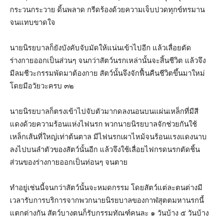
กระวนกระวาย ดิ้นพลาด กรีดร้องด้วยความเจ็บปวดทุกข์ทรมาน
จนแทบขาดใจ
นายนิรยบาลก็ยังบังคับจับมัดให้แน่นเข้าไปอีก แล้วเลื่อยตัด
ร่างกายออกเป็นส่วนๆ จนกว่าสัตว์นรกเหล่านั้นจะสิ้นชีวิต แล้วจึง
มีลมชีวะกรรมพัดมาต้องกาย สัตว์นั้นจึงจักฟื้นคืนชีวิตขึ้นมาใหม่
โดยมีอวัยวะครบ ๓๒
นายนิรยบาลก็ตรงเข้าไปจับตัวมากดลงนอนบนแผ่นเหล็กที่มีสี
แดงด้วยความร้อนแห่งไฟนรก พวกนายนิรยบาลจักช่วยกันใช้
เหล็กเส้นที่ใหญ่เท่าต้นตาล มีไฟนรกเผาไหม้จนร้อนแรงแดงนาบ
ลงไปบนลำตัวของสัตว์นั้นอีก แล้วจึงใช้เลื่อยไฟกรดนรกตัดชิ้น
ส่วนของร่างกายออกเป็นท่อนๆ จนตาย
ทำอยู่เช่นนี้จนกว่าสัตว์นั้นจะหมดกรรม โดยสัตว์แต่ละตนต่างมี
เวลารับการบริการจากพวกนายนิรยบาลของกาฬสุตตมหานรกนี้
แตกต่างกัน สัตว์บางตนก็รับกรรมทัณฑ์คนละ ๑ วันบ้าง ๕ วันบ้าง