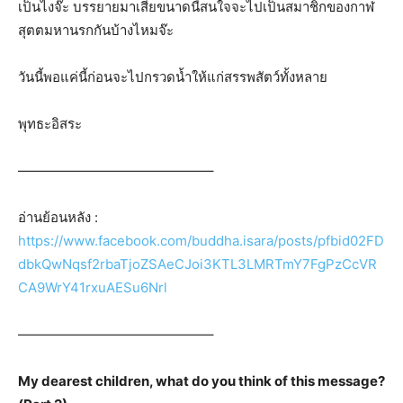
เป็นไงจ๊ะ บรรยายมาเสียขนาดนี้สนใจจะไปเป็นสมาชิกของกาฬ
สุตตมหานรกกันบ้างไหมจ๊ะ
วันนี้พอแค่นี้ก่อนจะไปกรวดน้ำให้แก่สรรพสัตว์ทั้งหลาย
พุทธะอิสระ
——————————————–
อ่านย้อนหลัง :
https://www.facebook.com/buddha.isara/posts/pfbid02FD
dbkQwNqsf2rbaTjoZSAeCJoi3KTL3LMRTmY7FgPzCcVR
CA9WrY41rxuAESu6Nrl
——————————————–
My dearest children, what do you think of this message?