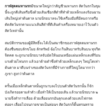
กาฬสุตตมหานรก
มีขนาดใหญ่กว่าสัญชีวมหานรก สัตว์นรกในขุม
นี้จะถูกตีเส้นหรือขึงด้วยเส้นเชือกสีดำที่ทำด้วยเหล็กแดงร้อนฉาน
เส้นใหญ่เท่าต้นตาล นายนิรยบาลจะใช้เครื่องมือที่มีคมถากหรือ
ตัดสัตว์นรกตามแนวเส้นสีดำที่ตีเส้นทำเครื่องหมายเอาไว้บนตัว
สัตว์เหล่านั้น
สมบัติกรรมของผู้มีสิทธิ์จะได้เป็นสมาชิกของกาฬสุตตมหานรก
ต้องชื่นชอบลักขโมย ลักทรัพย์ ฉ้อโกง กินสินบาทรับสินบน ทุจริต
จิตคต จะถูกนายนิรยบาลจับมัดให้นอนเหนือแผ่นเหล็กแดงที่ร้อน
แรงด้วยไฟนรก แล้วเอาด้ายดำซึ่งทำด้วยเหล็กแดงๆ ใหญ่โตเท่า
ต้นตาล มาตีบนร่างของสัตว์นรกที่มีร่างกายที่ใหญ่โตมากกว่า
ภูเขา สูงกว่าต้นตาล
ครั้นเมื่อเหล็กต้นตาลนั้นถูกนาบลงไปบนตัวสัตว์นรกนั้น ก็จัก
บังเกิดรอยตามลำตัว เมื่อทำให้เป็นรอยเส้น แล้วนายนิรยบาล ๒
นายจึงทำการเลื่อย ด้วยเลื่อยนรกอันลุกแดงด้วยแสงไฟกรด
ค่อยๆ เลื่อยไปจนกายขาดเป็นท่อนๆ สัตว์นรกก็ดิ้นทุรนทุราย