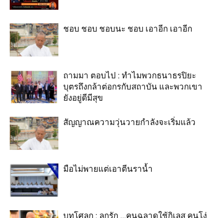
ชอบ ชอบ ชอบนะ ชอบ เอาอีก เอาอีก
ถามมา ตอบไป : ทำไมพวกธนาธรปิยะ
บุตรถึงกล้าต่อกรกับสถาบัน และพวกเขา
ยังอยู่ดีมีสุข
สัญญาณความวุ่นวายกำลังจะเริ่มแล้ว
มือไม่พายแต่เอาตีนราน้ำ
บทโศลก : ลูกรัก …คนฉลาดใช้กิเลส คนโง่