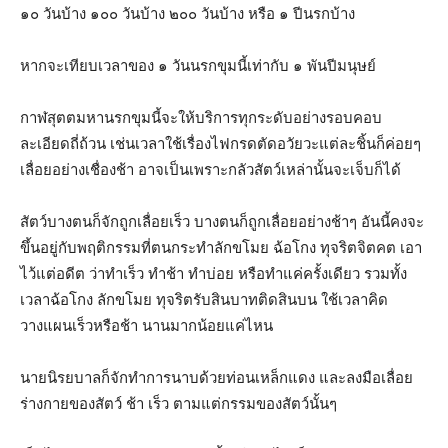
๑๐ วันบ้าง ๑๐๐ วันบ้าง ๒๐๐ วันบ้าง หรือ ๑ ปีนรกบ้าง
หากจะเทียบเวลาของ ๑ วันนรกขุมนี้เท่ากับ ๑ พันปีมนุษย์
กาฬสุตตมหานรกขุมนี้จะให้บริการทุกระดับอย่างรอบคอบ
ละเอียดถี่ถ้วน เช่นเวลาใช้เรื่องไฟกรดตัดอวัยวะแต่ละชิ้นก็ค่อยๆ
เลื่อยอย่างเชื่องช้า อาจเป็นเพราะกลัวสัตว์เหล่านั้นจะเจ็บก็ได้
สัตว์บางตนก็จักถูกเลื่อยเร็ว บางตนก็ถูกเลื่อยอย่างช้าๆ อันนี้คงจะ
ขึ้นอยู่กับพฤติกรรมที่ตนกระทำลักขโมย ฉ้อโกง ทุจริตจิตคต เอา
ไว้แต่อดีต ว่าทำเร็ว ทำช้า ทำบ่อย หรือทำแค่ครั้งเดียว รวมทั้ง
เวลาฉ้อโกง ลักขโมย ทุจริตรับสินบาทติดสินบน ใช้เวลาคิด
วางแผนเร็วหรือช้า นานมากน้อยแค่ไหน
นายนิรยบาลก็จักทำการนาบด้วยท่อนเหล็กแดง และลงมือเลื่อย
ร่างกายของสัตว์ ช้า เร็ว ตามแต่กรรมของสัตว์นั้นๆ