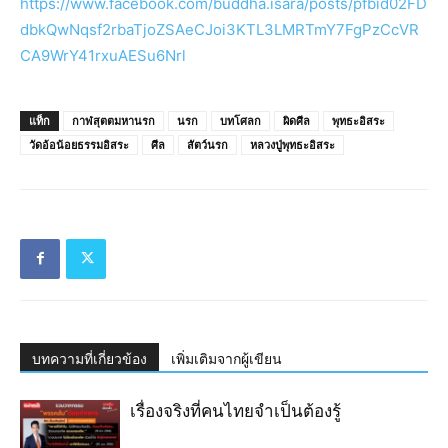
https://www.facebook.com/buddha.isara/posts/pfbid02FD
dbkQwNqsf2rbaTjoZSAeCJoi3KTL3LMRTmY7FgPzCcVR
CA9WrY41rxuAESu6Nrl
แท็ก
กาฬสุตตมหานรก
นรก
บทโศลก
ผิดศีล
พุทธะอิสระ
วัดอ้อน้อยธรรมอิสระ
ศีล
สัตว์นรก
หลวงปู่พุทธะอิสระ
บทความที่เกี่ยวข้อง
เพิ่มเติมจากผู้เขียน
เรื่องจริงที่คนไทยจำเป็นต้องรู้