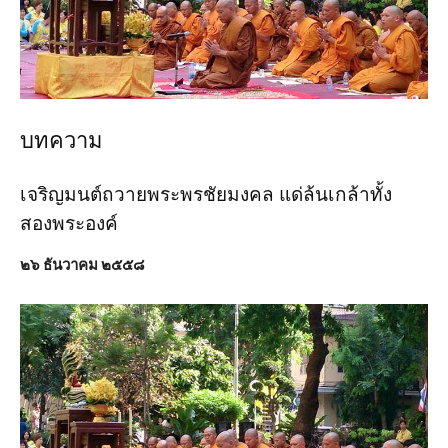
บทความ
เจริญมนต์ถวายพระพรชัยมงคล แด่ล้นเกล้าทั้ง
สองพระองค์
๒๖ ธันวาคม ๒๕๕๘