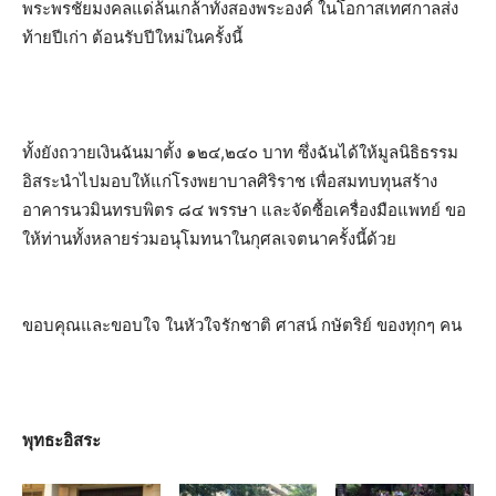
พระพรชัยมงคลแด่ล้นเกล้าทั้งสองพระองค์ ในโอกาสเทศกาลส่ง
ท้ายปีเก่า ต้อนรับปีใหม่ในครั้งนี้
ทั้งยังถวายเงินฉันมาตั้ง ๑๒๔,๒๔๐ บาท ซึ่งฉันได้ให้มูลนิธิธรรม
อิสระนำไปมอบให้แก่โรงพยาบาลศิริราช เพื่อสมทบทุนสร้าง
อาคารนวมินทรบพิตร ๘๔ พรรษา และจัดซื้อเครื่องมือแพทย์ ขอ
ให้ท่านทั้งหลายร่วมอนุโมทนาในกุศลเจตนาครั้งนี้ด้วย
ขอบคุณและขอบใจ ในหัวใจรักชาติ ศาสน์ กษัตริย์ ของทุกๆ คน
พุทธะอิสระ