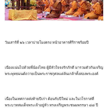
วันเสาร์ที่ ๒๖ เวลาบ่ายโมงตรง หน้าอาคารศิริราชร้อยปี
เนืองแน่นไปด้วยพี่น้องไทย ผู้มีหัวใจจงรักภักดี มารวมตัวกันเจริญ
พระพุทธมนต์ถวายเป็นพระราชกุศลแด่ล้นเกล้าทั้งสองพระองค์
เนื่องในเทศกาลส่งท้ายปีเก่า ต้อนรับปีใหม่ และในวโรกาสที่
พระบาทสมเด็จพระเจ้าอยู่หัว ทรงเจริญพระชนมพรรษา ๘๘ ปี