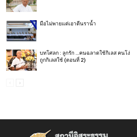
มือไม่พายแต่เอาตีนราน้ำ
บทโศลก : ลูกรัก …คนฉลาดใช้กิเลส คนโง่
ถูกกิเลสใช้ (ตอนที่ 2)