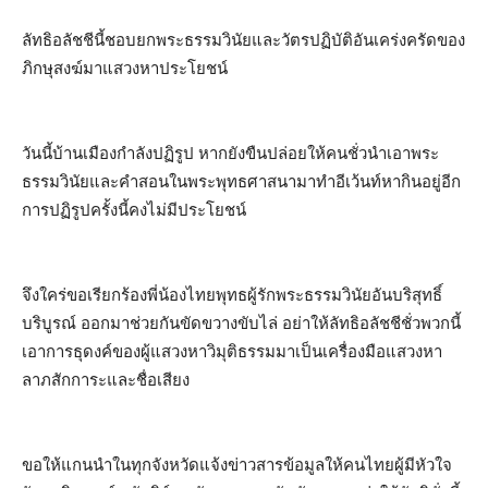
ลัทธิอลัชชีนี้ชอบยกพระธรรมวินัยและวัตรปฏิบัติอันเคร่งครัดของ
ภิกษุสงฆ์มาแสวงหาประโยชน์
วันนี้บ้านเมืองกำลังปฏิรูป หากยังขืนปล่อยให้คนชั่วนำเอาพระ
ธรรมวินัยและคำสอนในพระพุทธศาสนามาทำอีเว้นท์หากินอยู่อีก
การปฏิรูปครั้งนี้คงไม่มีประโยชน์
จึงใคร่ขอเรียกร้องพี่น้องไทยพุทธผู้รักพระธรรมวินัยอันบริสุทธิ์
บริบูรณ์ ออกมาช่วยกันขัดขวางขับไล่ อย่าให้ลัทธิอลัชชีชั่วพวกนี้
เอาการธุดงค์ของผู้แสวงหาวิมุติธรรมมาเป็นเครื่องมือแสวงหา
ลาภสักการะและชื่อเสียง
ขอให้แกนนำในทุกจังหวัดแจ้งข่าวสารข้อมูลให้คนไทยผู้มีหัวใจ