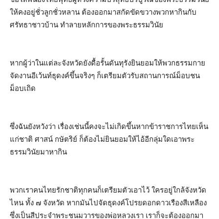
ให้คงอยู่ชั่วลูกชั่วหลาน ต้องออกมาสกัดขัดขวางพวกหากินกับ
ศรัทธาชาวบ้าน ทำลายหลักการของพระธรรมวินัย
หากผู้ว่าในแต่ละจังหวัดยังดื้อรั้นดันทุรังยินยอมให้พวกธรรมกาย
จัดงานอีเว้นท์ธุดงค์ขึ้นจริงๆ ก็เตรียมตัวรับสถานการณ์ม็อบชน
ม็อบเถิด
ซึ่งฉันยังหวังว่า เรื่องเช่นนี้คงจะไม่เกิดขึ้นหากข้าราชการไทยเห็น
แก่ชาติ ศาสน์ กษัตริย์ ก็ต้องไม่ยินยอมให้ไอ้อีกลุ่มใดเอาพระ
ธรรมวินัยมาหากิน
พวกเราคนไทยรักชาติทุกคนก็เตรียมตัวเอาไว้ ใครอยู่ใกล้จังหวัด
ไหน ทั้ง ๗ จังหวัด หากมันไปจัดธุดงค์โปรยดอกดาวเรืองสีเหลือง
ซึ่งเป็นสีประจำพระชนมวารของพ่อหลวงเรา เราก็จะต้องออกมา