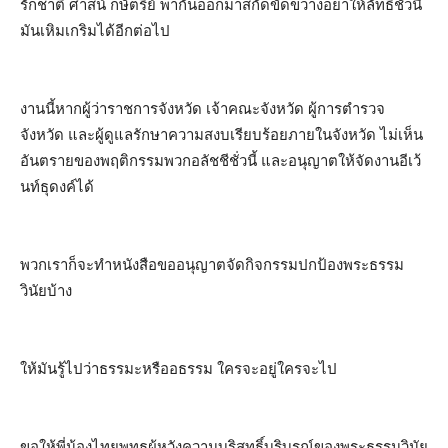
รักชาติ ศาสน์ กษัตริย์ พากันออกมาสกัดขัดขวางอย่าให้ลัทธิชั่วนี้
มันเหิมเกริมได้อีกต่อไป
งานนี้หากผู้ว่าราชการจังหวัด เจ้าคณะจังหวัด ผู้การตำรวจ
จังหวัด และผู้ดูแลรักษาความสงบเรียบร้อยภายในจังหวัด ไม่เห็น
อันตรายของพฤติกรรมพวกอลัชชีชั่วนี้ และอนุญาตให้จัดงานอีเว้
นท์ธุดงค์ได้
พวกเราก็จะทำหนังสือขออนุญาตจัดกิจกรรมปกป้องพระธรรม
วินัยบ้าง
ให้มันรู้ไปว่าธรรมะหรืออธรรม ใครจะอยู่ใครจะไป
ขอให้พี่น้องไทยพุทธผู้หวังความบริสุทธิ์บริบูรณ์ของพระธรรมวินัย