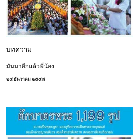
บทความ
มันมาอีกแล้วพี่น้อง
๒๔ ธันวาคม ๒๕๕๘