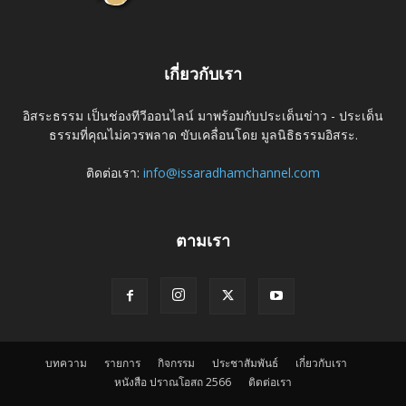
เกี่ยวกับเรา
อิสระธรรม เป็นช่องทีวีออนไลน์ มาพร้อมกับประเด็นข่าว - ประเด็น
ธรรมที่คุณไม่ควรพลาด ขับเคลื่อนโดย มูลนิธิธรรมอิสระ.
ติดต่อเรา:
info@issaradhamchannel.com
ตามเรา
บทความ
รายการ
กิจกรรม
ประชาสัมพันธ์
เกี่ยวกับเรา
หนังสือ ปราณโอสถ 2566
ติดต่อเรา