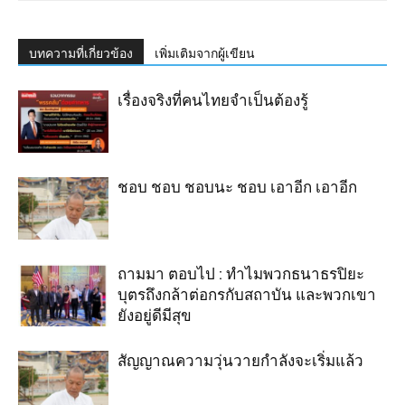
บทความที่เกี่ยวข้อง
เพิ่มเติมจากผู้เขียน
เรื่องจริงที่คนไทยจำเป็นต้องรู้
ชอบ ชอบ ชอบนะ ชอบ เอาอีก เอาอีก
ถามมา ตอบไป : ทำไมพวกธนาธรปิยะ
บุตรถึงกล้าต่อกรกับสถาบัน และพวกเขา
ยังอยู่ดีมีสุข
สัญญาณความวุ่นวายกำลังจะเริ่มแล้ว