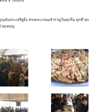
ัดตอน ๖ โมงเย็น
ุณอันประเสริฐยิ่ง ทรงพระเกษมสำราญในทุกถิ่น ทุกที่ ทุก
ลด้วยเทอญ