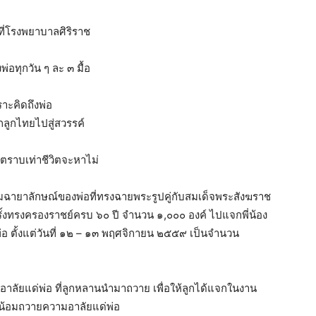
งที่โรงพยาบาลศิริราช
่อทุกวัน ๆ ละ ๓ มื้อ
ราะคิดถึงพ่อ
ากลูกไทยไปสู่สวรรค์
ตราบเท่าชีวิตจะหาไม่
มฉายาลักษณ์ของพ่อที่ทรงฉายพระรูปคู่กับสมเด็จพระสังฆราช
ครั้งทรงครองราชย์ครบ ๖๐ ปี จำนวน ๑,๐๐๐ องค์ ไปแจกพี่น้อง
ตั้งแต่วันที่ ๑๒ – ๑๓ พฤศจิกายน ๒๕๕๙ เป็นจำนวน
อาลัยแด่พ่อ ที่ลูกหลานนำมาถวาย เพื่อให้ลูกได้แจกในงาน
่อน้อมถวายความอาลัยแด่พ่อ