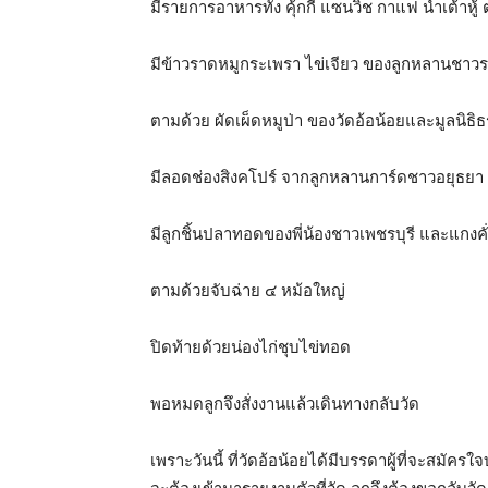
มีรายการอาหารทั้ง คุ้กกี้ แซนวิช กาแฟ น้ำเต้าหู้
มีข้าวราดหมูกระเพรา ไข่เจียว ของลูกหลานชาวร
ตามด้วย ผัดเผ็ดหมูป่า ของวัดอ้อน้อยและมูลนิธิ
มีลอดช่องสิงคโปร์ จากลูกหลานการ์ดชาวอยุธยา
มีลูกชิ้นปลาทอดของพี่น้องชาวเพชรบุรี และแกงคั่
ตามด้วยจับฉ่าย ๔ หม้อใหญ่
ปิดท้ายด้วยน่องไก่ชุบไข่ทอด
พอหมดลูกจึงสั่งงานแล้วเดินทางกลับวัด
เพราะวันนี้ ที่วัดอ้อน้อยได้มีบรรดาผู้ที่จะสม