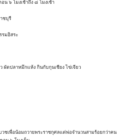
 ตอน ๖ โมงเช้าถึง ๘ โมงเช้า
าชบุรี
ธรรมอิสระ
ว ผัดปลาหมึกแห้ง กินกับกุนเชียง ไข่เจียว
ัครใจบวชเพื่อน้อมถวายพระราชกุศลแด่พ่อจำนวนสามร้อยกว่าคน