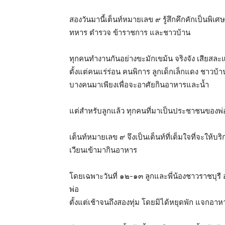
สองวันมานี้เต็นท์หมายเลข ๙ รู้สึกคึกคักเป็นพิ
ทหาร ตำรวจ ข้าราชการ และชาวบ้าน
ทุกคนทำงานกันอย่างขะมักเขม้น จริงจัง เสียสละแ
ตั้งแต่คนแร่ร่อน คนพิการ ลูกเด็กเล็กแดง ชาวบ้
บางคนมาเพียงเพื่อจะอาศัยกินอาหารและน้ำ
แต่สำหรับลูกแล้ว ทุกคนที่มาเป็นประชาชนของพ่อ
เต็นท์หมายเลข ๙ จึงเป็นเต็นท์ที่เต็มใจที่จะใ
เวียนเข้ามากินอาหาร
โดยเฉพาะวันที่ ๑๒-๑๓ ลูกและพี่น้องชาวราชบุรี 
พ่อ
ตั้งแต่เช้าจนถึงสองทุ่ม โดยมิได้หยุดพัก แจกอ