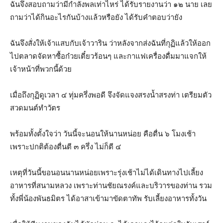
ฉันจึงสอบถามว่ามีกำลังพลเท่าไหร่ ได้รับรายงานว่า ๑๒ นาย เลย
ถามว่าได้กินอะไรกันบ้างแล้วหรือยัง ได้รับคำตอบว่ายัง
ฉันจึงสั่งให้เจ้าแสบกับเจ้าวาริน ว่าหลังจากส่งฉันที่กุฏิแล้วให้ออก
ไปตลาดจัดหาซื้อก๋วยเตี๋ยวร้อนๆ และกาแฟเครื่องดื่มมาแจกให้
เจ้าหน้าที่พวกนี้ด้วย
เมื่อถึงกุฏิดูเวลา ๔ ทุ่มครึ่งพอดี จึงจัดแจงสรงน้ำสรงท่า เตรียมตัว
สวดมนต์ทำวัตร
พร้อมทั้งตั้งใจว่า วันนี้จะนอนให้นานหน่อย คือตื่น ๖ โมงเช้า
เพราะปกติต้องตื่นตี ๓ ครึ่ง ไม่ก็ตี ๔
เหตุที่วันนี้ขอนอนนานหน่อยเพราะรุ่งเช้าไม่ได้เดินทางไปเลี้ยง
อาหารที่สนามหลวง เพราะท่านชัยณรงค์และบริวารของท่าน รวม
ทั้งพี่น้องพันธมิตร ได้อาสาเข้ามาขัดตาทัพ รับเลี้ยงอาหารทั้งวัน