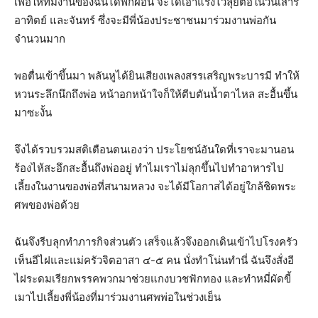
เพื่อให้ทีมงานของฉันได้พักผ่อน จะได้เอาแรงไว้ลุยต่อในวันเสาร์
อาทิตย์ และจันทร์ ซึ่งจะมีพี่น้องประชาชนมาร่วมงานพ่อกัน
จำนวนมาก
พอตื่นเข้าขึ้นมา พลันหูได้ยินเสียงเพลงสรรเสริญพระบารมี ทำให้
หวนระลึกนึกถึงพ่อ หน้าอกหน้าใจก็ให้ตีบตันน้ำตาไหล สะอื้นขึ้น
มาซะงั้น
จึงได้รวบรวมสติเตือนตนเองว่า ประโยชน์อันใดที่เราจะมานอน
ร้องไห้สะอึกสะอื้นถึงพ่ออยู่ ทำไมเราไม่ลุกขึ้นไปทำอาหารไป
เลี้ยงในงานของพ่อที่สนามหลวง จะได้มีโอกาสได้อยู่ใกล้ชิดพระ
ศพของพ่อด้วย
ฉันจึงรีบลุกทำภารกิจส่วนตัว เสร็จแล้วจึงออกเดินเข้าไปโรงครัว
เห็นอีไฝและแม่ครัวจิตอาสา ๔-๕ คน นั่งทำโน่นทำนี่ ฉันจึงสั่งอี
ไฝระดมเรียกพรรคพวกมาช่วยแกงบวชฟักทอง และทำหมี่ผัดขี้
เมาไปเลี้ยงพี่น้องที่มาร่วมงานศพพ่อในช่วงเย็น