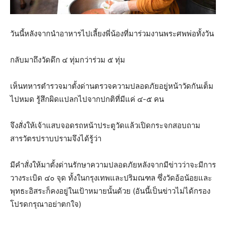
วันนี้หลังจากนำอาหารไปเลี้ยงพี่น้องที่มาร่วมงานพระศพพ่อทั้งวัน
กลับมาถึงวัดดึก ๔ ทุ่มกว่าร่วม ๕ ทุ่ม
เห็นทหารตำรวจมาตั้งด่านตรวจความปลอดภัยอยู่หน้าวัดกันเต็ม
ไปหมด รู้สึกผิดแปลกไปจากปกติที่มีแค่ ๔-๕ คน
จึงสั่งให้เจ้าแสบจอดรถหน้าประตูวัดแล้วเปิดกระจกสอบถาม
สารวัตรปราบปรามจึงได้รู้ว่า
มีคำสั่งให้มาตั้งด่านรักษาความปลอดภัยหลังจากมีข่าวว่าจะมีการ
วางระเบิด ๔๐ จุด ทั้งในกรุงเทพและปริมณฑล ซึ่งวัดอ้อน้อยและ
พุทธะอิสระก็คงอยู่ในเป้าหมายนั้นด้วย (อันนี้เป็นข่าวไม่ได้กรอง
โปรดกรุณาอย่าตกใจ)