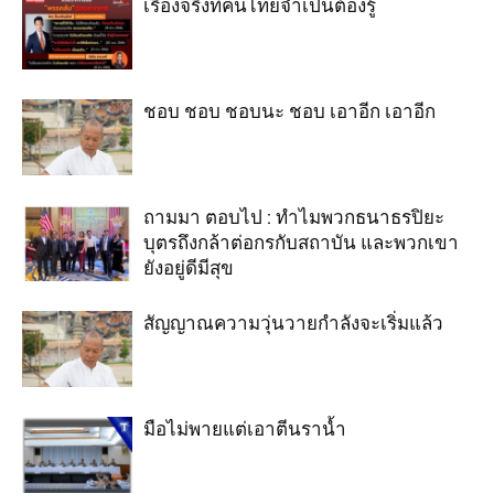
เรื่องจริงที่คนไทยจำเป็นต้องรู้
ชอบ ชอบ ชอบนะ ชอบ เอาอีก เอาอีก
ถามมา ตอบไป : ทำไมพวกธนาธรปิยะ
บุตรถึงกล้าต่อกรกับสถาบัน และพวกเขา
ยังอยู่ดีมีสุข
สัญญาณความวุ่นวายกำลังจะเริ่มแล้ว
มือไม่พายแต่เอาตีนราน้ำ