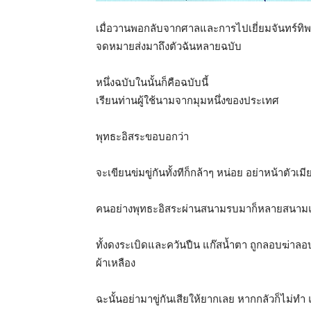
เมื่อวานพอกลับจากศาลและการไปเยี่ยมจันทร์ทิ
จดหมายส่งมาถึงตัวฉันหลายฉบับ
หนึ่งฉบับในนั้นก็คือฉบับนี้
เรียนท่านผู้ใช้นามจากมุมหนึ่งของประเทศ
พุทธะอิสระขอบอกว่า
จะเขียนข่มขู่กันทั้งทีก็กล้าๆ หน่อย อย่าหน้าตัวเมี
คนอย่างพุทธะอิสระผ่านสนามรบมาก็หลายสนามแ
ทั้งดงระเบิดและควันปืน แก๊สน้ำตา ถูกลอบฆ่าล
ผ้าเหลือง
ฉะนั้นอย่ามาขู่กันเสียให้ยากเลย หากกลัวก็ไม่ทำ