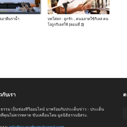
่เอาตีนราน้ำ
บทโศลก : ลูกรัก …คนฉลาดใช้กิเลส คน
โง่ถูกกิเลสใช้ (ตอนที่ 2)
ยวกับเรา
ต
ะธรรม เป็นช่องทีวีออนไลน์ มาพร้อมกับประเด็นข่าว - ประเด็น
ที่คุณไม่ควรพลาด ขับเคลื่อนโดย มูลนิธิธรรมอิสระ.
่อเรา:
info@issaradhamchannel.com