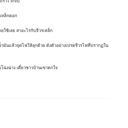
ยเร็วไวก็จบ
รเหล็กดอก
่เคยใช้เลย สาอะไรกับจีวรเหล็ก
ดน้ำมันแล้วจุดไฟให้ลุกด้วย ดังตัวอย่างเปรตจีวรไฟที่ปรากฏใน
บโฉ่งฉ่าง เดี๋ยวชาวบ้านเขาตกใจ