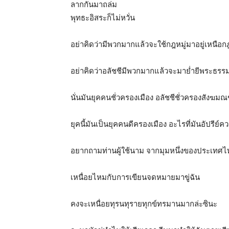
ลากกันมาถล่ม
พุทธะอิสระก็ไม่หวั่น
อย่าคิดว่ามีพวกมากแล้วจะใช้กฎหมู่มาอยู่เหนือ
อย่าคิดว่าอลัชชีมีพวกมากแล้วจะมาย่ำยีพระธรร
นั่นมันยุคคนชั่วครองเมือง อลัชชีชั่วครองสังฆม
ยุคนี้มันเป็นยุคคนดีครองเมือง อะไรที่มันอัปรีย
อยากถามท่านผู้ใช้นาม จากมุมหนึ่งของประเทศไ
เหนื่อยไหมกับการเขียนจดหมายมาขู่ฉัน
คงจะเหนื่อยทุรนทุรายทุกข์ทรมานมากล่ะซินะ