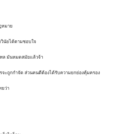
กฎหมาย
มวินัยได้ตามชอบใจ
ณฑล มันหมดสมัยแล้วจ้า
์ควรจะถูกกำจัด ส่วนคนดีต้องได้รับความยกย่องคุ้มครอง
ทยว่า