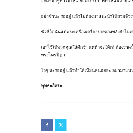
จะมามัวขู่ทำไมให้เสียเวลา รีบมาทำให้ฉันตายเสี
อย่าช้านะ รออยู่ แล้วไม่ต้องมาแนะนำให้สวมจีว
ชั่วชีวิตฉันแม้พระเครื่องเครื่องรางของขลังยังไม
เอาไว้ให้พวกคุณใส่ดีกว่า แต่ถ้าจะให้เท่ ต้องรา
พระไตรปิฎก
ไวๆ นะรออยู่ แล้วทำให้เนียนหน่อยล่ะ อย่ามาแบ
พุทธะอิสระ