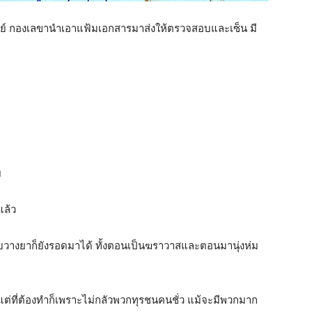
พย์ กองเลขานำเอาแฟ้มเอกสารมาส่งให้ตรวจสอบและเซ็น มี
ย
ล้ว
อบวางยาก็ยังรอดมาได้ ทั้งตอนเป็นฆราวาสและตอนมานุ่งห่ม
 แต่ที่ต้องทำก็เพราะไม่กลัวพวกทุรชนคนชั่ว แม้จะมีพวกมาก