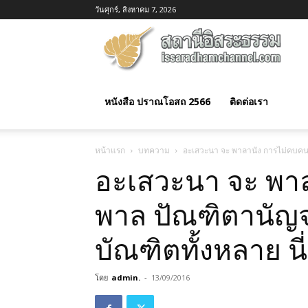
วันศุกร์, สิงหาคม 7, 2026
อิสร
ธรร
หนังสือ ปราณโอสถ 2566
ติดต่อเรา
หน้าแรก
บทความ
อะเสวะนา จะ พาลานัง การไม่คบคนพ
อะเสวะนา จะ พา
พาล ปัณฑิตานัญ
บัณฑิตทั้งหลาย นี
โดย
admin.
-
13/09/2016