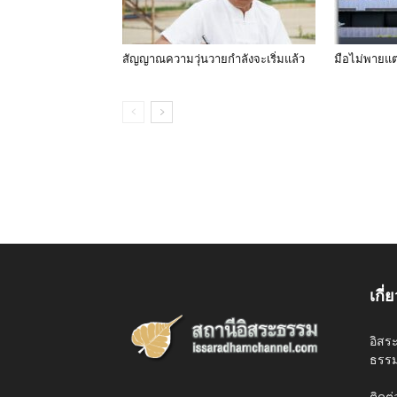
สัญญาณความวุ่นวายกำลังจะเริ่มแล้ว
มือไม่พายแต
เกี่
อิสร
ธรรม
ติดต