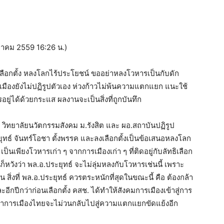
งหาคม 2559 16:26 น.)
งเลือกตั้ง หลงโลกไร้ประโยชน์ ขออย่าหลงโวหารเป็นกับดัก
มืองยังไม่ปฏิรูปตัวเอง ห่วงก้าวไม่พ้นความแตกแยก แนะใช้
ครอยู่ได้ด้วยกระแส ผลงานจะเป็นสิ่งที่ถูกบันทึก
ฯ วิทยาลัยนวัตกรรมสังคม ม.รังสิต และ ผอ.สถาบันปฏิรูป
ุทธ์ จันทร์โอชา ตั้งพรรค และลงเลือกตั้งเป็นข้อเสนอหลงโลก
เพียงโวหารเก่า ๆ จากการเมืองเก่า ๆ ที่ติดอยู่กับลัทธิเลือก
นก็หวังว่า พล.อ.ประยุทธ์ จะไม่ลุ่มหลงกับโวหารเช่นนี้ เพราะ
ิ่งที่ พล.อ.ประยุทธ์ ควรตระหนักที่สุดในขณะนี้ คือ ต้องกล้า
อีกปีกว่าก่อนเลือกตั้ง คสช. ได้ทำให้สังคมการเมืองเข้าสู่การ
ม่ว่าการเมืองไทยจะไม่วนกลับไปสู่ความแตกแยกขัดแย้งอีก