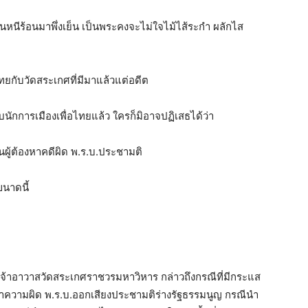
นหนีร้อนมาพึ่งเย็น เป็นพระคงจะไม่ใจไม้ไส้ระกำ ผลักไส
ยกับวัดสระเกศที่มีมาแล้วแต่อดีต
บนักการเมืองเพื่อไทยแล้ว ใครก็มิอาจปฏิเสธได้ว่า
อนผู้ต้องหาคดีผิด พ.ร.บ.ประชามติ
ขนาดนี้
่วยเจ้าอาวาสวัดสระเกศราชวรมหาวิหาร กล่าวถึงกรณีที่มีกระแส
ระทำความผิด พ.ร.บ.ออกเสียงประชามติร่างรัฐธรรมนูญ กรณีนำ