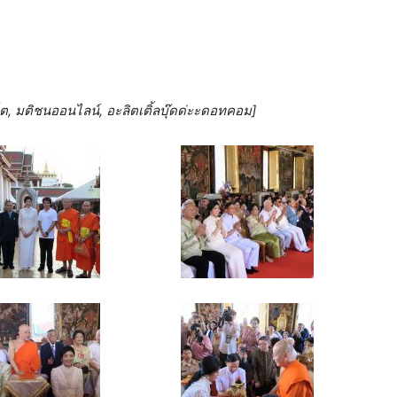
, มติชนออนไลน์, อะลิตเติ้ลบุ๊ดด่ะะดอทคอม]