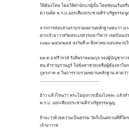
ให้ต้องโทษ โดยให้พำนักแก่ผู้นั้น โดยซ่อนเร้นหรือช่ว
ความผิด พ.ร.บ.ออกเสียงประชามติร่างรัฐธรรมนู
จากการสอบสวนรวบรวมพยานหลักฐานพบว่า นางจิ
ฝากเจ้าอาวาสวัดสระเกศวรมหาวิหาร เขตป้อมปราบศ
๐๐๒๐.๒๕/๙๒๔๕ ลงวันที่ ๓ สิงหาคม มอบหมายให
พล.ต.อ.ศรีวราห์ รังสิพราหมณกุล รองผู้บัญชาการ
สน.สำราญราษฎร์ ในข้อหาช่วยเหลือผู้ต้องหาในกา
ภูธรภาค ๕ ในการรวบรวมพยานหลักฐาน คาดว่าวั
…………………………………………….
อ้าว แล้วไหนว่า พระไม่ยุ่งการเมืองไงหละ แล้วท
พ.ร.บ. ออกเสียงประชามติร่างรัฐธรรมนูญ
ถ้าจะว่าด้วยความเป็นธรรม วัดก็เป็นสถานที่ที่ใ
เจ้าอาวาส