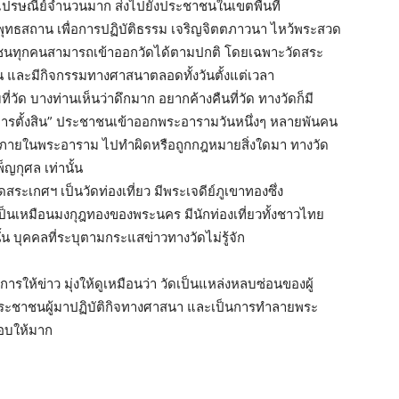
ปรษณีย์จำนวนมาก ส่งไปยังประชาชนในเขตพื้นที่
นพุทธสถาน เพื่อการปฏิบัติธรรม เจริญจิตตภาวนา ไหว้พระสวด
าชนทุกคนสามารถเข้าออกวัดได้ตามปกติ โดยเฉพาะวัดสระ
น และมีกิจกรรมทางศาสนาตลอดทั้งวันตั้งแต่เวลา
่วัด บางท่านเห็นว่าดึกมาก อยากค้างคืนที่วัด ทางวัดก็มี
าคารตั้งสิน” ประชาชนเข้าออกพระอารามวันหนึ่งๆ หลายพันคน
้ามาภายในพระอาราม ไปทำผิดหรือถูกกฎหมายสิ่งใดมา ทางวัด
ญกุศล เท่านั้น
ดสระเกศฯ เป็นวัดท่องเที่ยว มีพระเจดีย์ภูเขาทองซึ่ง
็นเหมือนมงกุฎทองของพระนคร มีนักท่องเที่ยวทั้งชาวไทย
 บุคคลที่ระบุตามกระแสข่าวทางวัดไม่รู้จัก
การให้ข่าว มุ่งให้ดูเหมือนว่า วัดเป็นแหล่งหลบซ่อนของผู้
ะชาชนผู้มาปฏิบัติกิจทางศาสนา และเป็นการทำลายพระ
อบให้มาก