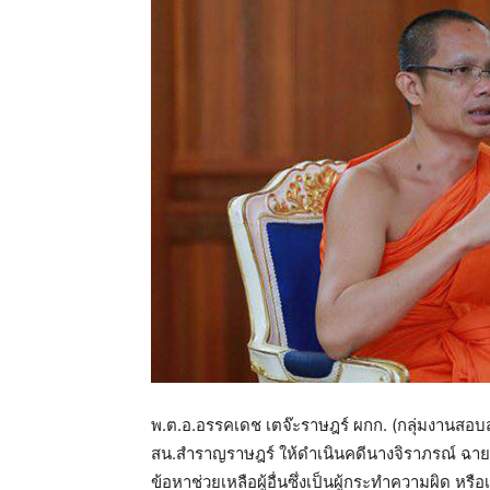
พ.ต.อ.อรรคเดช เตจ๊ะราษฎร์ ผกก. (กลุ่มงานสอบ
สน.สำราญราษฎร์ ให้ดำเนินคดีนางจิราภรณ์ ฉายแส
ข้อหาช่วยเหลือผู้อื่นซึ่งเป็นผู้กระทำความผิด หรื