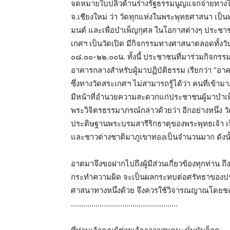
จดหมายใบปลิวต้านร่างรัฐธรรมนูญแจกจ่ายทางไ
จ.เชียงใหม่ ว่า วัดทุกแห่งในพระพุทธศาสนา เป็
มนต์ และเพื่อบำเพ็ญกุศล ในโอกาสต่างๆ ประช
เกศฯ เป็นวัดเปิด มีกิจกรรมทางศาสนาตลอดทั้งวั
๐๘.๐๐-๒๒.๐๐น. ทั้งนี้ ประชาชนที่มาร่วมกิจกรรมที
อาคารกลางสำหรับผู้มาปฏิบัติธรรม เรียกว่า “อ
ซึ่งทางวัดสระเกศฯ ไม่สามารถรู้ได้ว่า คนที่เข
มีหน้าที่อำนวยความสะดวกแก่ประชาชนผู้มาบำเพ็
พระวิจิตรธรรมาภรณ์กล่าวด้วยว่า อีกอย่างหนึ่ง วั
ประดิษฐานพระบรมสารีริกธาตุของพระพุทธเจ้า เป
และชาวต่างชาติมาภูเขาทองเป็นจำนวนมาก ดังนั้น
อาตมาจึงขอฝากไปถึงผู้มีส่วนเกี่ยวข้องทุกท่าน ถึง
กระทำความผิด จะเป็นผลกระทบต่อศรัทธาของปร
ศาสนาทางหนึ่งด้วย จึงควรใช้วิจารณญาณโดยช
…………………………………………….