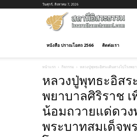
วันศุกร์, สิงหาคม 7, 2026
อิสร
ธรร
หนังสือ ปราณโอสถ 2566
ติดต่อเรา
หน้าแรก
กิจกรรม
หลวงปู่พุทธะอิสระเดินทางไปโรงพย
หลวงปู่พุทธะอิส
พยาบาลศิริราช เพ
น้อมถวายแด่ดว
พระบาทสมเด็จพระ