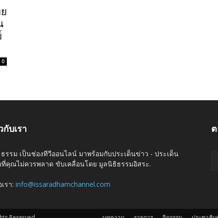
ทย
น
์
0
ยวกับเรา
ต
ะธรรม เป็นช่องทีวีออนไลน์ มาพร้อมกับประเด็นข่าว - ประเด็น
ที่คุณไม่ควรพลาด ขับเคลื่อนโดย มูลนิธิธรรมอิสระ.
่อเรา:
info@issaradhamchannel.com
hts Reserved
บทความ
รายการ
กิจกรรม
ประชาสัมพ